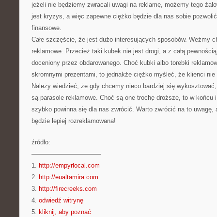
jeżeli nie będziemy zwracali uwagi na reklamę, możemy tego żało
jest kryzys, a więc zapewne ciężko będzie dla nas sobie pozwoli
finansowe.
Całe szczęście, że jest dużo interesujących sposobów. Weźmy 
reklamowe. Przecież taki kubek nie jest drogi, a z całą pewnośc
doceniony przez obdarowanego. Choć kubki albo torebki reklamo
skromnymi prezentami, to jednakże ciężko myśleć, że klienci nie
Należy wiedzieć, że gdy chcemy nieco bardziej się wykosztować
są parasole reklamowe. Choć są one trochę droższe, to w końcu i
szybko powinna się dla nas zwrócić. Warto zwrócić na to uwagę,
będzie lepiej rozreklamowana!
źródło:
———————————
1.
http://empyrlocal.com
2.
http://eualtamira.com
3.
http://firecreeks.com
4.
odwiedź witrynę
5.
kliknij, aby poznać