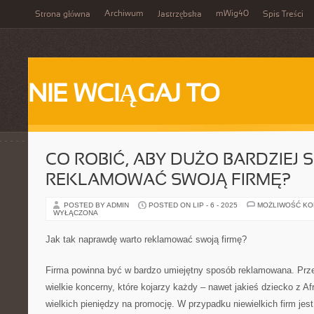
Archiwum
mWig40
Strona główna
Jastrzębska
Spis Treści
NIE WCIĄGAJ TO
CO ROBIĆ, ABY DUŻO BARDZIEJ 
REKLAMOWAĆ SWOJĄ FIRMĘ?
POSTED BY ADMIN
POSTED ON LIP - 6 - 2025
MOŻLIWOŚĆ K
WYŁĄCZONA
Jak tak naprawdę warto reklamować swoją firmę?
Firma powinna być w bardzo umiejętny sposób reklamowana. Przec
wielkie koncerny, które kojarzy każdy – nawet jakieś dziecko z Afr
wielkich pieniędzy na promocję. W przypadku niewielkich firm jes