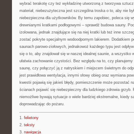
wybrać terakotę czy też wykładzinę utworzoną z tworzywa sztuc
materiał, niebezużyteczna jest szczególna troska o to, aby nie był
niebezpieczna dla użytkowników. By temu zapobiec, poleca się 
drewnianymi kratkami podłogowymi – sprawdź budowa sauny. Pod
izolowana, jednak znajdujące się na niej kratki lub też inne szcz
zostać pokryte specjalnym wodoodpornym lakierem. Dodatkiem p
saunach parowo-ziołowych, jednakowoż każdego typu jest odpływ
się o to, aby znajdował się w naszej idealnej saunie, a wszystko 
ułatwia zachowanie czystości. Bez względu na to, czy planujemy
saunę, czy połączyć ją z natryskiem i miejscem świetnym do od
jest prawidłowa wentylacja, innymi słowy obieg oraz wymiana powi
kwestii pojawią się jakieś błędy, pomieszczenie może pozostać n
ścianach pojawić się niebezpieczny dla ludzkiego zdrowia grzyb. 
niemożliwe bywają sytuacje o wiele bardziej ekstremalne, kiedy s
doprowadzając do pożaru.
1.
felietony
2.
teksty
3.
nawigacja