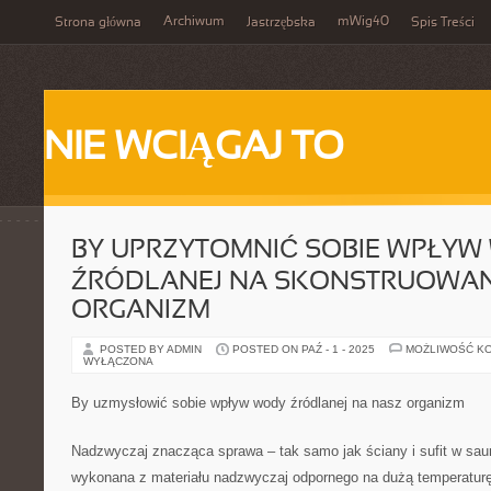
Archiwum
mWig40
Strona główna
Jastrzębska
Spis Treści
NIE WCIĄGAJ TO
BY UPRZYTOMNIĆ SOBIE WPŁYW
ŹRÓDLANEJ NA SKONSTRUOWAN
ORGANIZM
POSTED BY ADMIN
POSTED ON PAŹ - 1 - 2025
MOŻLIWOŚĆ K
WYŁĄCZONA
By uzmysłowić sobie wpływ wody źródlanej na nasz organizm
Nadzwyczaj znacząca sprawa – tak samo jak ściany i sufit w sau
wykonana z materiału nadzwyczaj odpornego na dużą temperaturę