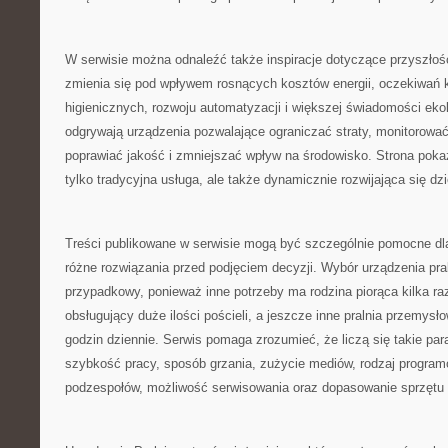
W serwisie można odnaleźć także inspiracje dotyczące przyszłośc
zmienia się pod wpływem rosnących kosztów energii, oczekiwań
higienicznych, rozwoju automatyzacji i większej świadomości ekol
odgrywają urządzenia pozwalające ograniczać straty, monitorować
poprawiać jakość i zmniejszać wpływ na środowisko. Strona pokazu
tylko tradycyjna usługa, ale także dynamicznie rozwijająca się dz
Treści publikowane w serwisie mogą być szczególnie pomocne dl
różne rozwiązania przed podjęciem decyzji. Wybór urządzenia pra
przypadkowy, ponieważ inne potrzeby ma rodzina piorąca kilka raz
obsługujący duże ilości pościeli, a jeszcze inne pralnia przemysł
godzin dziennie. Serwis pomaga zrozumieć, że liczą się takie pa
szybkość pracy, sposób grzania, zużycie mediów, rodzaj progra
podzespołów, możliwość serwisowania oraz dopasowanie sprzętu do