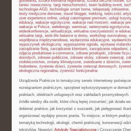
gotowania
,
sztuka kulinarna regionalna
,
sztuka uliczna murale
,
sz
taniec nowoczesny
,
targi nieruchomości
,
team building event
,
tec
technologie AGD
,
technologie smart home
,
teleporady zdrowotne
,
testy medyczne domowe
,
travel blogger
,
trekking
,
twórczość arty
user experience online
,
usługi cateringowe premium
,
usługi turys
edukacji
,
wakacje egzotyczne
,
wakacje nad morzem
,
wakacje pr
wakacje w Polsce
,
webdesign
,
wernisaż
,
weterynaria egzotyczna
wideokonferencje
,
wirtualizacja
,
wirtualna rzeczywistość w edukac
wirtualne targi
,
work-life balance w domu
,
workshop survivalowy
,
w
współpraca międzynarodowa
,
wydarzenia edukacyjne
,
wydawnictw
wypoczynek ekologiczny
,
wyposażenie ogrodu
,
wystawa malarsk
zarządzanie flotą
,
zarządzanie klientami
,
zarządzanie odpadami
,
zdjęcia produktowe e-commerce
,
zdrowe przekąski
,
zdrowie fizyc
dorosłych
,
zdrowie publiczne
,
zdrowie skóry
,
zdrowie zwierząt
,
zd
ziołolecznictwo
,
zmiany klimatyczne
,
zwiedzanie z dziećmi
,
zwie
hodowlane
,
żywienie dzieci
,
żywienie zwierząt domowych
,
żywno
ekologiczna regionalna
,
żywność funkcjonalna
Urządzenia Pralnicze to tematyczny serwis internetowy poświęco
rozwiązaniom pralniczym, sprzętowi wykorzystywanym w domach, 
pralniach, obiektach usługowych oraz zakładach przemysłowych. 
źródło wiedzy dla osób, które chcą lepiej zrozumieć, jak działa ws
dobierać pralnice, jak korzystać z suszarek, jak pielęgnować tkan
organizować wydajny proces prania. To miejsce, w którym praktyc
tematyką technologii, ekologii, chemii pralniczej, konserwacji odz
tekstyliów. Nowości:
Artykuły Specjalistyczne
i Czyszczenie Chem