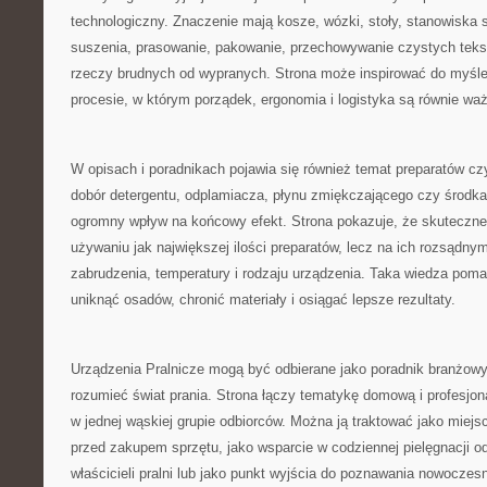
technologiczny. Znaczenie mają kosze, wózki, stoły, stanowiska 
suszenia, prasowanie, pakowanie, przechowywanie czystych tekst
rzeczy brudnych od wypranych. Strona może inspirować do myśleni
procesie, w którym porządek, ergonomia i logistyka są równie w
W opisach i poradnikach pojawia się również temat preparatów c
dobór detergentu, odplamiacza, płynu zmiękczającego czy środk
ogromny wpływ na końcowy efekt. Strona pokazuje, że skuteczne 
używaniu jak największej ilości preparatów, lecz na ich rozsądny
zabrudzenia, temperatury i rodzaju urządzenia. Taka wiedza poma
uniknąć osadów, chronić materiały i osiągać lepsze rezultaty.
Urządzenia Pralnicze mogą być odbierane jako poradnik branżowy 
rozumieć świat prania. Strona łączy tematykę domową i profesjon
w jednej wąskiej grupie odbiorców. Można ją traktować jako miejs
przed zakupem sprzętu, jako wsparcie w codziennej pielęgnacji odz
właścicieli pralni lub jako punkt wyjścia do poznawania nowoczes