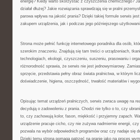
energię? Kiedy warto skorzystać z czyszczenia chemicznego? Ja
działał dłużej? Jakie rozwiązania sprawdzają się w pralni przemys
parowa wpływa na jakość prania? Dzięki takiej formule serwis je
zakupem urządzenia, jak i podczas jego późniejszego użytkowani
Strona może pełnić funkcję internetowego poradnika dla osób, któ
szerokim znaczeniu. Znajdują się tam treści o urządzeniach, tkan
technologiach, ekologii, czyszczeniu, suszeniu, prasowaniu i organ
różnorodność sprawia, że serwis nie jest jednowymiarowy. Zamias
sprzęcie, przedstawia pełny obraz świata pralnictwa, w którym licz
doświadczenie, higiena, oszczędność, trwałość materiałów i wyg
Opisując temat urządzeń pralniczych, serwis zwraca uwagę na re
decydują o zadowoleniu z prania. Chodzi nie tylko o to, czy ubran
to, czy zachowują kolor, fason, miękkość i przyjemny zapach. Wa
urządzenie pracuje cicho, czy nie zużywa nadmiernie energii, czy
pozwala na wybór odpowiednich programów oraz czy nadaje się d
Dzięki temu strona pomaga patrzeć na pranie jako na proces wym