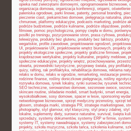
opieka nad zwierzętami domowymi
,
oprogramowanie biznesowe
,
organizacja domowa
,
organizacja konferencji
,
origami
,
oświetleni
paleniska ogrodowe
,
parki linowe
,
patenty
,
personal branding
,
piec
pieczenie ciast
,
piekarnictwo domowe
,
pielęgnacja naturalna
,
plan
chmurowe
,
platformy edukacyjne
,
podcasts marketing
,
podróże a
podróże budżetowe
,
podróże kulinarne
,
podróże objazdowe
,
podró
filmowe
,
pomoc psychologiczna
,
pompy ciepła w domu
,
porównyw
posiłki po treningu
,
pozycjonowanie stron
,
prasa cyfrowa
,
produkc
telewizyjna
,
produkty bez glutenu
,
produkty bez laktozy
,
produkty 
wegańskie
,
profile zawodowe
,
projektowanie ogrodzeń
,
projektowa
UI
,
projektowanie UX
,
projektowanie wnętrz biurowych
,
projekty 
projekty ekologiczne społeczne
,
projekty graficzne firmowe
,
proje
krajobrazowe wertykalne
,
projekty kulturalne
,
projekty meblowe
,
p
społeczne edukacyjne
,
projekty wnętrz
,
przechowywanie
,
przestr
otwarta
,
przewodniki turystyczne
,
przyprawy świata
,
psy profilakt
quizy
,
rafting
,
rak profilaktyka
,
rehabilitacja domowa
,
reklama nat
relaks w domu
,
relaks w ogrodzie
,
remarketing
,
restauracje premi
rodzinne finanse
,
rośliny doniczkowe pielęgnacja
,
rośliny egzotyc
rozrywka domowa
,
rynek lokalny
,
rynki surowców
,
rysunek techni
SEO techniczne
,
serowarstwo domowe
,
sezonowe owoce
,
sezon
skincare routine
,
składanie modeli
,
smart budynki
,
smart energia
,
wysokobiałkowe
,
sosy domowe
,
spacer w lesie
,
sponsoring wyda
networkingowe biznesowe
,
sprzęt medyczny przenośny
,
sprzęt te
głosem
,
strategia marki
,
strategia PR
,
strategie marketingowe
,
str
photography
,
styl glamour
,
styl klasyczny
,
styl pracy zdalnej
,
styl
lokalne
,
suplementy diety
,
surowce naturalne
,
survival
,
święta kul
sprzedaży
,
systemy dokumentów
,
systemy ERP w firmie
,
system
systemy IT
,
systemy nawadniające
,
systemy zabezpieczeń dom
projekty
,
szkoła muzyczna
,
szkoła tańca
,
szkolenia kulinarne
,
szk