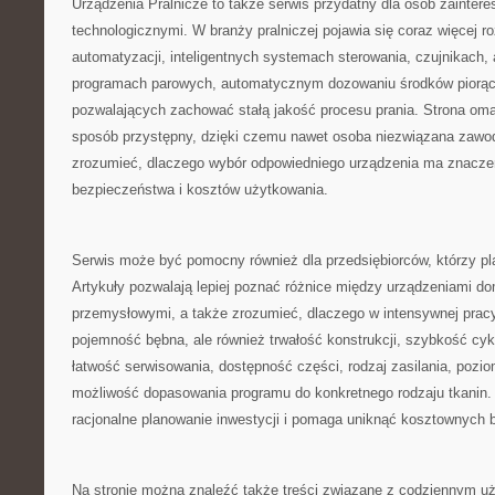
Urządzenia Pralnicze to także serwis przydatny dla osób zainte
technologicznymi. W branży pralniczej pojawia się coraz więcej r
automatyzacji, inteligentnych systemach sterowania, czujnikach, 
programach parowych, automatycznym dozowaniu środków piorąc
pozwalających zachować stałą jakość procesu prania. Strona oma
sposób przystępny, dzięki czemu nawet osoba niezwiązana zawod
zrozumieć, dlaczego wybór odpowiedniego urządzenia ma znaczen
bezpieczeństwa i kosztów użytkowania.
Serwis może być pomocny również dla przedsiębiorców, którzy plan
Artykuły pozwalają lepiej poznać różnice między urządzeniami d
przemysłowymi, a także zrozumieć, dlaczego w intensywnej pracy 
pojemność bębna, ale również trwałość konstrukcji, szybkość cyk
łatwość serwisowania, dostępność części, rodzaj zasilania, pozi
możliwość dopasowania programu do konkretnego rodzaju tkanin. 
racjonalne planowanie inwestycji i pomaga uniknąć kosztownych 
Na stronie można znaleźć także treści związane z codziennym u