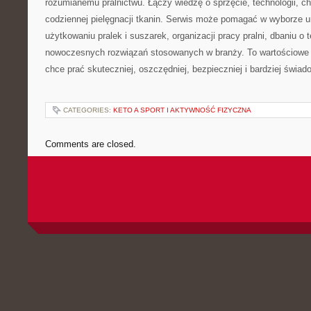
rozumianemu pralnictwu. Łączy wiedzę o sprzęcie, technologii, chem
codziennej pielęgnacji tkanin. Serwis może pomagać w wyborze 
użytkowaniu pralek i suszarek, organizacji pracy pralni, dbaniu o 
nowoczesnych rozwiązań stosowanych w branży. To wartościowe 
chce prać skuteczniej, oszczędniej, bezpieczniej i bardziej świad
CATEGORIES:
KETO A SPORT I AKTYWNOŚĆ FIZYCZNA
Comments are closed.