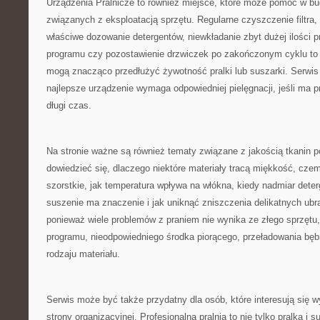
Urządzenia Pralnicze to również miejsce, które może pomóc w 
związanych z eksploatacją sprzętu. Regularne czyszczenie filtra,
właściwe dozowanie detergentów, niewkładanie zbyt dużej ilości 
programu czy pozostawienie drzwiczek po zakończonym cyklu to d
mogą znacząco przedłużyć żywotność pralki lub suszarki. Serwis
najlepsze urządzenie wymaga odpowiedniej pielęgnacji, jeśli ma 
długi czas.
Na stronie ważne są również tematy związane z jakością tkanin p
dowiedzieć się, dlaczego niektóre materiały tracą miękkość, czemu
szorstkie, jak temperatura wpływa na włókna, kiedy nadmiar dete
suszenie ma znaczenie i jak uniknąć zniszczenia delikatnych ubr
ponieważ wiele problemów z praniem nie wynika ze złego sprzętu,
programu, nieodpowiedniego środka piorącego, przeładowania bęb
rodzaju materiału.
Serwis może być także przydatny dla osób, które interesują się 
strony organizacyjnej. Profesjonalna pralnia to nie tylko pralka i s