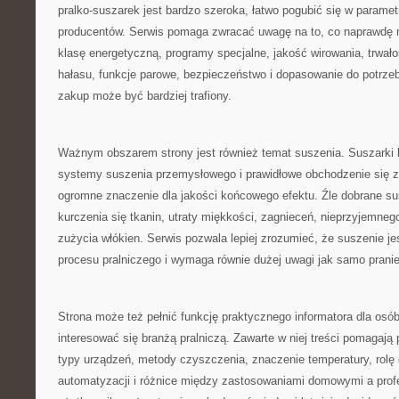
pralko-suszarek jest bardzo szeroka, łatwo pogubić się w paramet
producentów. Serwis pomaga zwracać uwagę na to, co naprawdę 
klasę energetyczną, programy specjalne, jakość wirowania, trwało
hałasu, funkcje parowe, bezpieczeństwo i dopasowanie do potrze
zakup może być bardziej trafiony.
Ważnym obszarem strony jest również temat suszenia. Suszarki 
systemy suszenia przemysłowego i prawidłowe obchodzenie się z
ogromne znaczenie dla jakości końcowego efektu. Źle dobrane s
kurczenia się tkanin, utraty miękkości, zagnieceń, nieprzyjemne
zużycia włókien. Serwis pozwala lepiej zrozumieć, że suszenie je
procesu pralniczego i wymaga równie dużej uwagi jak samo pranie
Strona może też pełnić funkcję praktycznego informatora dla osób
interesować się branżą pralniczą. Zawarte w niej treści pomagaj
typy urządzeń, metody czyszczenia, znaczenie temperatury, rolę 
automatyzacji i różnice między zastosowaniami domowymi a prof