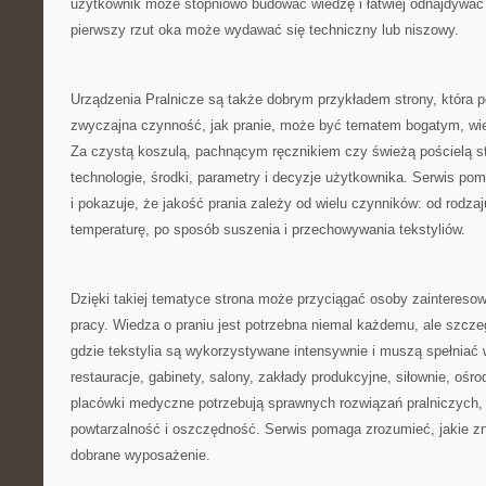
użytkownik może stopniowo budować wiedzę i łatwiej odnajdywać 
pierwszy rzut oka może wydawać się techniczny lub niszowy.
Urządzenia Pralnicze są także dobrym przykładem strony, która p
zwyczajna czynność, jak pranie, może być tematem bogatym, w
Za czystą koszulą, pachnącym ręcznikiem czy świeżą pościelą st
technologie, środki, parametry i decyzje użytkownika. Serwis po
i pokazuje, że jakość prania zależy od wielu czynników: od rodza
temperaturę, po sposób suszenia i przechowywania tekstyliów.
Dzięki takiej tematyce strona może przyciągać osoby zaintereso
pracy. Wiedza o praniu jest potrzebna niemal każdemu, ale szcze
gdzie tekstylia są wykorzystywane intensywnie i muszą spełniać
restauracje, gabinety, salony, zakłady produkcyjne, siłownie, oś
placówki medyczne potrzebują sprawnych rozwiązań pralniczych,
powtarzalność i oszczędność. Serwis pomaga zrozumieć, jakie z
dobrane wyposażenie.