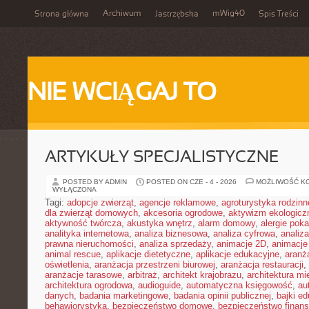
Archiwum
mWig40
Strona główna
Jastrzębska
Spis Treści
NIE WCIĄGAJ TO
ARTYKUŁY SPECJALISTYCZNE
POSTED BY ADMIN
POSTED ON CZE - 4 - 2026
MOŻLIWOŚĆ K
WYŁĄCZONA
Tagi:
adopcje zwierząt
,
agencje reklamowe
,
agroturystyka rodzinn
dla zwierząt domowych
,
akcesoria ogrodowe
,
aktywizm ekologicz
aktywność twórcza
,
akustyka wnętrz
,
alarm domowy
,
alergie pok
analityka internetowa
,
analiza biznesowa
,
analiza cyfrowa
,
analiz
prawna nieruchomości
,
analiza sprzedaży
,
animacje 2D
,
animacje
animal rescue
,
aplikacje dietetyczne
,
aplikacje edukacyjne
,
aranż
oświetlenia
,
aranżacja przestrzeni biurowej
,
aranżacja restauracji
,
aranżacje tarasowe
,
arbitraż
,
architekt krajobrazu
,
architektura m
architektura ogrodowa
,
audioguide
,
automatyczna księgowość
,
au
danych
,
badania marketingowe
,
badania opinii publicznej
,
bajki e
behawiorystyka
,
bezpieczeństwo domowe
,
bezpieczeństwo finans