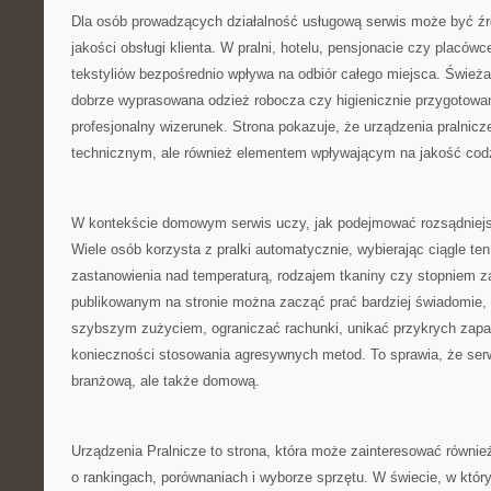
Dla osób prowadzących działalność usługową serwis może być źró
jakości obsługi klienta. W pralni, hotelu, pensjonacie czy placó
tekstyliów bezpośrednio wpływa na odbiór całego miejsca. Świeża 
dobrze wyprasowana odzież robocza czy higienicznie przygotowane
profesjonalny wizerunek. Strona pokazuje, że urządzenia pralnicz
technicznym, ale również elementem wpływającym na jakość codz
W kontekście domowym serwis uczy, jak podejmować rozsądniejs
Wiele osób korzysta z pralki automatycznie, wybierając ciągle t
zastanowienia nad temperaturą, rodzajem tkaniny czy stopniem z
publikowanym na stronie można zacząć prać bardziej świadomie, 
szybszym zużyciem, ograniczać rachunki, unikać przykrych zapa
konieczności stosowania agresywnych metod. To sprawia, że serw
branżową, ale także domową.
Urządzenia Pralnicze to strona, która może zainteresować równie
o rankingach, porównaniach i wyborze sprzętu. W świecie, w który