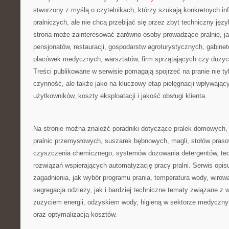
stworzony z myślą o czytelnikach, którzy szukają konkretnych in
pralniczych, ale nie chcą przebijać się przez zbyt techniczny jęz
strona może zainteresować zarówno osoby prowadzące pralnię, jak i
pensjonatów, restauracji, gospodarstw agroturystycznych, gabin
placówek medycznych, warsztatów, firm sprzątających czy duż
Treści publikowane w serwisie pomagają spojrzeć na pranie nie ty
czynność, ale także jako na kluczowy etap pielęgnacji wpływający
użytkowników, koszty eksploatacji i jakość obsługi klienta.
Na stronie można znaleźć poradniki dotyczące pralek domowych, 
pralnic przemysłowych, suszarek bębnowych, magli, stołów praso
czyszczenia chemicznego, systemów dozowania detergentów, tec
rozwiązań wspierających automatyzację pracy pralni. Serwis opis
zagadnienia, jak wybór programu prania, temperatura wody, wirow
segregacja odzieży, jak i bardziej techniczne tematy związane z
zużyciem energii, odzyskiem wody, higieną w sektorze medycz
oraz optymalizacją kosztów.