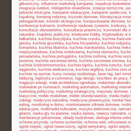
glikemiczny
,
influencer marketing kampanie
,
inspekcje budowlane
integracja outdoor
,
inteligentne oświetlenie
,
izolacje termiczne
,
jas
jedzenie intuicyjne
,
kampanie edukacyjne
,
kampanie społeczne
,
k
kayaking
,
kemping rodzinny
,
kiszonki domowe
,
klimatyzacja smar
jednogarnkowe
,
kominki ekologiczne
,
kompostowanie domowe
,
ko
konferencje kulinarne
,
konferencje naukowe żywienie
,
konkursy
,
k
konsultacje obywatelskie
,
konsultacje prawnicze
,
kosmetyki dla z
naturalne
,
krajobraz publiczny
,
kreatywne hobby
,
kryptowaluty w i
bałkańska
,
kuchnia brazylijska
,
kuchnia czeska
,
kuchnia francus
grecka
,
kuchnia gruzińska
,
kuchnia hiszpańska
,
kuchnia indyjska
koreańska
,
kuchnia libańska
,
kuchnia marokańska
,
kuchnia mek
międzynarodowa
,
kuchnia molekularna
,
kuchnia niemiecka
,
kuchni
peruwiańska
,
kuchnia portugalska
,
kuchnia roślinna
,
kuchnia sez
jesienna
,
kuchnia sezonowa letnia
,
kuchnia sezonowa zimowa
,
ku
kuchnia śródziemnomorska
,
kuchnia tajska
,
kuchnia turecka
,
kuc
węgierska
,
kuchnia wielkanocna
,
kuchnia wigilijna
,
kuchnia zero 
kuchnie na wymiar
,
kursy rozwoju osobistego
,
laser tag
,
last minu
lobbying
,
logistyka e-commerce
,
logo design
,
lunchbox do pracy
,
magazyn energii
,
mała architektura ogrodowa
,
malarstwo abstrakc
malowanie po numerach
,
marketing automation
,
marketing interne
marketing polityczny
,
marketing strategiczny
,
marynaty domowe
,
klasyczne
,
meble modułowe
,
meble skandynawskie
,
media tradyc
zabiegi
,
medycyna naturalna
,
medycyna prewencyjna
,
mental hea
eating
,
monitoring w domu
,
monitorowanie zdrowia domowe
,
motio
edukacyjne
,
multimedia kulturalne
,
muzyka elektroniczna
,
narcia
gitarze
,
nauka gry na pianinie
,
nauka śpiewu
,
nawozy naturalne
,
n
nietolerancje pokarmowe
,
obiady budżetowe
,
obsługa klienta onlin
ochrona przyrody
,
ochrona systemów
,
ochrona wód
,
odżywianie s
ogród miejski
,
ogród nowoczesny
,
ogród wertykalny
,
ogród wiejski
ogród zimowy pomysły
,
ogrodnictwo miejskie
,
ogrzewanie ekologi