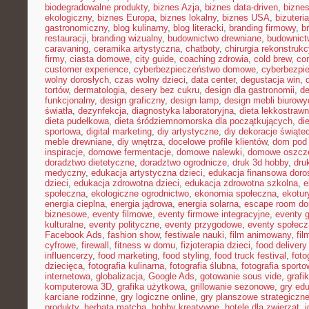
biodegradowalne produkty
,
biznes Azja
,
biznes data-driven
,
bizne
ekologiczny
,
biznes Europa
,
biznes lokalny
,
biznes USA
,
bizuter
gastronomiczny
,
blog kulinarny
,
blog literacki
,
branding firmowy
,
b
restauracji
,
branding wizualny
,
budownictwo drewniane
,
budownict
caravaning
,
ceramika artystyczna
,
chatboty
,
chirurgia rekonstrukc
firmy
,
ciasta domowe
,
city guide
,
coaching zdrowia
,
cold brew
,
co
customer experience
,
cyberbezpieczeństwo domowe
,
cyberbezpi
wolny dorosłych
,
czas wolny dzieci
,
data center
,
degustacja win
,
tortów
,
dermatologia
,
desery bez cukru
,
design dla gastronomii
,
de
funkcjonalny
,
design graficzny
,
design lamp
,
design mebli biurowy
światła
,
dezynfekcja
,
diagnostyka laboratoryjna
,
dieta lekkostraw
dieta pudełkowa
,
dieta śródziemnomorska dla początkujących
,
di
sportowa
,
digital marketing
,
diy artystyczne
,
diy dekoracje świąte
meble drewniane
,
diy wnętrza
,
docelowe profile klientów
,
dom pod 
inspiracje
,
domowe fermentacje
,
domowe nalewki
,
domowe oszcz
doradztwo dietetyczne
,
doradztwo ogrodnicze
,
druk 3d hobby
,
dru
medyczny
,
edukacja artystyczna dzieci
,
edukacja finansowa doro
dzieci
,
edukacja zdrowotna dzieci
,
edukacja zdrowotna szkolna
,
e
społeczna
,
ekologiczne ogrodnictwo
,
ekonomia społeczna
,
ekotur
energia cieplna
,
energia jądrowa
,
energia solarna
,
escape room d
biznesowe
,
eventy filmowe
,
eventy firmowe integracyjne
,
eventy 
kulturalne
,
eventy polityczne
,
eventy przygodowe
,
eventy społec
Facebook Ads
,
fashion show
,
festiwale nauki
,
film animowany
,
fi
cyfrowe
,
firewall
,
fitness w domu
,
fizjoterapia dzieci
,
food delivery
influencerzy
,
food marketing
,
food styling
,
food truck festival
,
foto
dziecięca
,
fotografia kulinarna
,
fotografia ślubna
,
fotografia sport
internetowa
,
globalizacja
,
Google Ads
,
gotowanie sous vide
,
grafi
komputerowa 3D
,
grafika użytkowa
,
grillowanie sezonowe
,
gry ed
karciane rodzinne
,
gry logiczne online
,
gry planszowe strategiczn
produkty
,
herbata matcha
,
hobby kreatywne
,
hotele dla zwierząt
,
i