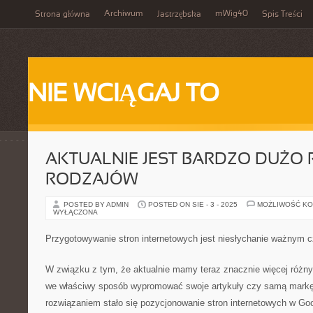
Archiwum
mWig40
Strona główna
Jastrzębska
Spis Treści
NIE WCIĄGAJ TO
AKTUALNIE JEST BARDZO DUŻO
RODZAJÓW
POSTED BY ADMIN
POSTED ON SIE - 3 - 2025
MOŻLIWOŚĆ K
WYŁĄCZONA
Przygotowywanie stron internetowych jest niesłychanie ważnym 
W związku z tym, że aktualnie mamy teraz znacznie więcej różny
we właściwy sposób wypromować swoje artykuły czy samą markę
rozwiązaniem stało się pozycjonowanie stron internetowych w Go