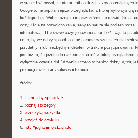
w stanie być pewni, że oferta trafi do dużej liczby potencjalnych
Google to najpopularniejsza przeglądarka, z której wykorzystują in
każdego dnia. Wobec czego, nie powinniśmy się dziwić, że tak d
oczywiście na pozycjonowanie, żeby to naturalnie pod ten rodzaj
internetową – http://www.pozycjonowanie-stron.biz/. Daje to prz
na to, by we dobry sposób opisać parametry wszelkich niezbędnyc
przydatnym lub niezbędnym detalem w trakcie pozycjonowania. N
jest też to, że jeżeli uda nam się zaistnieć w takiej przeglądarce 
wyłącznie kwestią dni. W wyniku czego to bardzo dobry wybór, jeś
promocji swoich artykułów w internecie.
źródło:
———————————
1.
kliknij, aby sprawdzić
2.
poznaj szczegóły
3.
przeczytaj wszystko
4.
przejdź do artykułu
5.
http://jsghammersbach.de