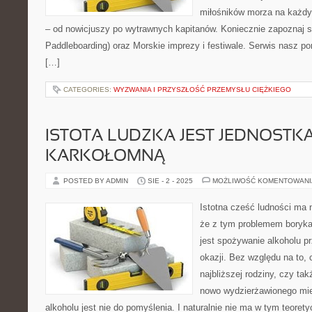
miłośników morza na każd
– od nowicjuszy po wytrawnych kapitanów. Koniecznie zapoznaj 
Paddleboarding) oraz Morskie imprezy i festiwale. Serwis nasz por
[…]
CATEGORIES:
WYZWANIA I PRZYSZŁOŚĆ PRZEMYSŁU CIĘŻKIEGO
ISTOTA LUDZKA JEST JEDNOSTKĄ
KARKOŁOMNĄ
POSTED BY ADMIN
SIE - 2 - 2025
MOŻLIWOŚĆ KOMENTOWAN
Istotna cześć ludności ma
że z tym problemem boryka
jest spożywanie alkoholu p
okazji. Bez względu na to, 
najbliższej rodziny, czy ta
nowo wydzierżawionego mie
alkoholu jest nie do pomyślenia. I naturalnie nie ma w tym teorety