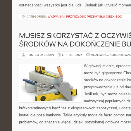
ostateczności wszystko jest dla ludzi. Jednak jak utrwalić momen
CATEGORIES:
WYZWANIA I PRZYSZŁOŚĆ PRZEMYSŁU CIĘŻKIEGO
MUSISZ SKORZYSTAĆ Z OCZYWIŚ
ŚRODKÓW NA DOKOŃCZENIE B
POSTED BY ADMIN
LIP - 21 - 2025
MOŻLIWOŚĆ KOMENTOWAN
W głównej mierze, oprocento
może być gigantyczne Chce
środków na dokończenie ko
przeprowadzenie już od da
Jeśli tak, być może należa
nadzwyczaj popularnych dzi
krótkoterminowych bądź też z ekspresowych zapożyczeń, udostę
instytucje poza bankowe. Takie artykuły mogą de facto pomóc na
problemów, co znacznie więcej, dzięki pozyskanej gotówce może