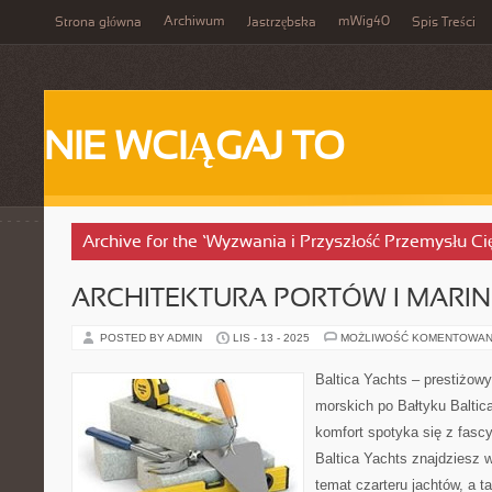
Archiwum
mWig40
Strona główna
Jastrzębska
Spis Treści
NIE WCIĄGAJ TO
Archive for the ‘Wyzwania i Przyszłość Przemysłu Ci
ARCHITEKTURA PORTÓW I MARIN
POSTED BY ADMIN
LIS - 13 - 2025
MOŻLIWOŚĆ KOMENTOWAN
Baltica Yachts – prestiżow
morskich po Bałtyku Baltica
komfort spotyka się z fasc
Baltica Yachts znajdziesz 
temat czarteru jachtów, a t