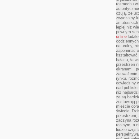
rozmachu wiel
autentycznoś
czują, że u
zwyczajny k
amatorskich 
lepiej niż w
pewnym sensi
online
ludzki
codziennych 
naturalny, 
zapominać o 
kształtować 
hałasu, łatw
przestrzeń n
ekranami i p
zauważenie 
rynku, rozm
odwiedziny w
nad poblisk
niż najbardz
że są bardzi
zostawiają 
mieście dora
świecie. Dzi
przestrzeni,
zaczyna roz
realnym, a n
ludzie częst
perspektywac
coś naturaln