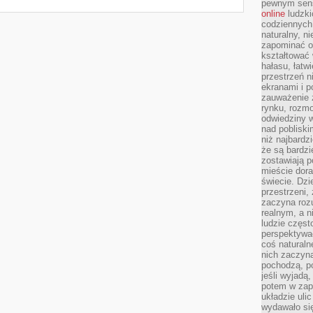
pewnym sensi
online
ludzki
codziennych 
naturalny, 
zapominać o 
kształtować 
hałasu, łatw
przestrzeń n
ekranami i p
zauważenie 
rynku, rozm
odwiedziny w
nad poblisk
niż najbardz
że są bardzi
zostawiają 
mieście dora
świecie. Dzi
przestrzeni,
zaczyna roz
realnym, a n
ludzie częst
perspektywac
coś naturaln
nich zaczyna
pochodzą, po
jeśli wyjadą
potem w zap
układzie uli
wydawało się