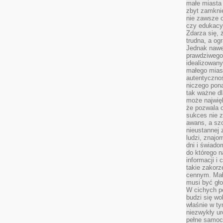
małe miasta
zbyt zamknię
nie zawsze 
czy edukacyj
Zdarza się,
trudna, a og
Jednak nawet
prawdziwego 
idealizowany
małego miast
autentycznoś
niczego pona
tak ważne dl
może najwięk
że pozwala o
sukces nie 
awans, a sz
nieustannej
ludzi, znajo
dni i świado
do którego 
informacji i
takie zakor
cennym. Mał
musi być gło
W cichych p
budzi się wo
właśnie w ty
niezwykły ur
pełne samoc