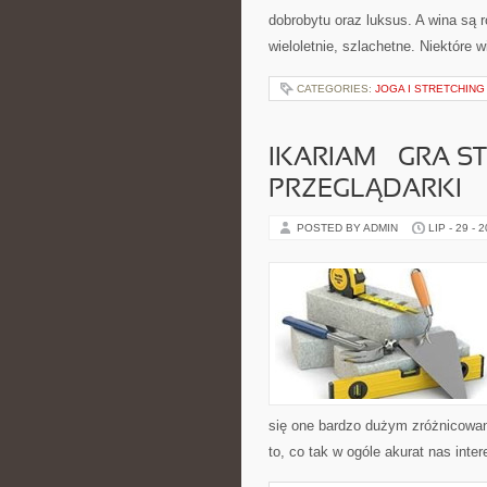
dobrobytu oraz luksus. A wina są 
wieloletnie, szlachetne. Niektóre 
CATEGORIES:
JOGA I STRETCHING
IKARIAM – GRA 
PRZEGLĄDARKI
POSTED BY ADMIN
LIP - 29 - 
się one bardzo dużym zróżnicowa
to, co tak w ogóle akurat nas inte