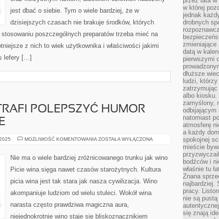
przez lata w
w której pozo
jest dbać o siebie. Tym o wiele bardziej, że w
jednak każdy
dzisiejszych czasach nie brakuje środków, których
drobnych sp
rozpoznawcz
 stosowaniu poszczególnych preparatów trzeba mieć na
bezpieczeńs
zmieniające 
otniejsze z nich to wiek użytkownika i właściwości jakimi
datą w kalen
 lefery […]
pierwszymi 
prowadzonym
dłuższe wiec
ludzi, którz
zatrzymując 
albo kiosku.
zamyślony, m
TRAFI POLEPSZYĆ HUMOR
odbijającym 
natomiast po
E
atmosferę ni
a każdy dom
DOBRE
spokojnej s
 2025
MOŻLIWOŚĆ KOMENTOWANIA
ZOSTAŁA WYŁĄCZONA
WINO
mieście bywa
POTRAFI
przyzwyczail
POLEPSZYĆ
Nie ma o wiele bardziej zróżnicowanego trunku jak wino
HUMOR
bodźców i ni
NIEJEDNEJ
właśnie tu ł
Picie wina sięga nawet czasów starożytnych. Kultura
OSOBIE
Znana sprzed
picia wina jest tak stara jak nasza cywilizacja. Wino
najbardziej.
pracy. Listo
akompaniuje ludziom od wielu stuleci. Wokół wina
nie są pustą
narasta często prawdziwa magiczna aura,
autentycznej
się znają ide
niejednokrotnie wino staje się bliskoznacznikiem