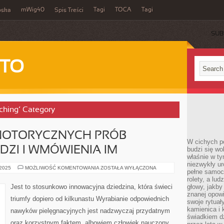
mWig40
Tagi
TOCA
Tagi
bska
Spis Treści
SUB
 TO
etching’ Category
 NOTORYCZNYCH PRÓB
W cichych p
DZI I WMÓWIENIA IM
budzi się wo
właśnie w ty
niezwykły ur
NIESTETY
 2025
MOŻLIWOŚĆ KOMENTOWANIA
ZOSTAŁA WYŁĄCZONA
pełne samoc
MIMO
NOTORYCZNYCH
rolety, a lud
PRÓB
Jest to stosunkowo innowacyjna dziedzina, która świeci
głowy, jakby
DOTARCIA
znanej opow
DO
triumfy dopiero od kilkunastu Wyrabianie odpowiednich
LUDZI
swoje rytuał
I
kamienica i
nawyków pielęgnacyjnych jest nadzwyczaj przydatnym
WMÓWIENIA
świadkiem dzi
IM
oraz korzystnym faktem, albowiem człowiek nauczony