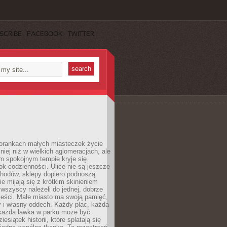
SCRIBE
FACEBOOK
TWITTER
orankach małych miasteczek życie
lniej niż w wielkich aglomeracjach, ale
m spokojnym tempie kryje się
ok codzienności. Ulice nie są jeszcze
hodów, sklepy dopiero podnoszą
zie mijają się z krótkim skinieniem
 wszyscy należeli do jednej, dobrze
ieści. Małe miasto ma swoją pamięć,
y i własny oddech. Każdy plac, każda
 każda ławka w parku może być
esiątek historii, które splatają się