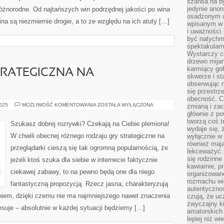
szansa na b
jedynie ano
różnorodne. Od najtańszych win podrzędnej jakości po wina
osadzonym w
wina są niezmiernie drogie, a to ze względu na ich atuty […]
wpisanym w p
i uważności.
być natychm
spektakularn
Wystarczy c
drzewo mija
karmiący goł
STRATEGICZNA NA
skwerze i st
obserwując m
się przestrz
obecność. Cz
IKARIAM
2025
MOŻLIWOŚĆ KOMENTOWANIA
ZOSTAŁA WYŁĄCZONA
zmianą i za
–
głównie z po
GRA
tworzą coś t
STRATEGICZNA
Szukasz dobrej rozrywki? Czekają na Ciebie plemiona!
NA
wydaje się, 
PRZEGLĄDARKI
W chwili obecnej różnego rodzaju gry strategiczne na
wyłącznie w 
również mają
przeglądarki cieszą się tak ogromną popularnością, że
lekceważyć. 
się rodzinne 
jeżeli ktoś szuka dla siebie w internecie faktycznie
kawiarnie, p
ciekawej zabawy, to na pewno będą one dla niego
organizowan
rozmachu wiel
fantastyczną propozycją. Rzecz jasna, charakteryzują
autentycznoś
niem, dzięki czemu nie ma najmniejszego nawet znaczenia
czują, że u
zwyczajny k
resuje – absolutnie w każdej sytuacji będziemy […]
amatorskich 
lepiej niż w