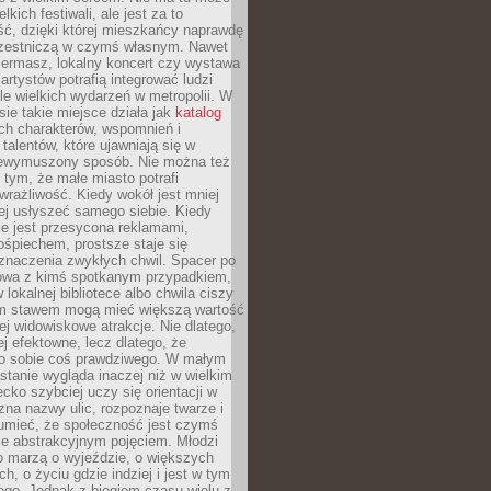
kich festiwali, ale jest za to
ć, dzięki której mieszkańcy naprawdę
czestniczą w czymś własnym. Nawet
iermasz, lokalny koncert czy wystawa
artystów potrafią integrować ludzi
iele wielkich wydarzeń w metropolii. W
e takie miejsce działa jak
katalog
ch charakterów, wspomnień i
talentów, które ujawniają się w
niewymuszony sposób. Nie można też
tym, że małe miasto potrafi
wrażliwość. Kiedy wokół jest mniej
iej usłyszeć samego siebie. Kiedy
ie jest przesycona reklamami,
ośpiechem, prostsze staje się
znaczenia zwykłych chwil. Spacer po
owa z kimś spotkanym przypadkiem,
 lokalnej bibliotece albo chwila ciszy
im stawem mogą mieć większą wartość
iej widowiskowe atrakcje. Nie dlatego,
ej efektowne, lecz dlatego, że
po sobie coś prawdziwego. W małym
stanie wygląda inaczej niż w wielkim
ecko szybciej uczy się orientacji w
 zna nazwy ulic, rozpoznaje twarze i
umieć, że społeczność jest czymś
ie abstrakcyjnym pojęciem. Młodzi
o marzą o wyjeździe, o większych
h, o życiu gdzie indziej i jest w tym
ego. Jednak z biegiem czasu wielu z