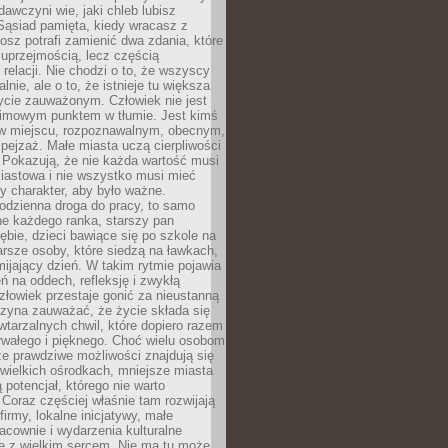
awczyni wie, jaki chleb lubisz
 Sąsiad pamięta, kiedy wracasz z
nosz potrafi zamienić dwa zdania, które
 uprzejmością, lecz częścią
 relacji. Nie chodzi o to, że wszyscy
alnie, ale o to, że istnieje tu większa
ycie zauważonym. Człowiek nie jest
nimowym punktem w tłumie. Jest kimś
 miejscu, rozpoznawalnym, obecnym,
ejzaż. Małe miasta uczą cierpliwości
 Pokazują, że nie każda wartość musi
iastowa i nie wszystko musi mieć
y charakter, aby było ważne.
odzienna droga do pracy, to samo
ne każdego ranka, starszy pan
ębie, dzieci bawiące się po szkole na
arsze osoby, które siedzą na ławkach,
ijający dzień. W takim rytmie pojawia
eń na oddech, refleksję i zwykłą
łowiek przestaje gonić za nieustanną
czyna zauważać, że życie składa się
wtarzalnych chwil, które dopiero razem
rwałego i pięknego. Choć wielu osobom
że prawdziwe możliwości znajdują się
wielkich ośrodkach, mniejsze miasta
 potencjał, którego nie warto
Coraz częściej właśnie tam rozwijają
firmy, lokalne inicjatywy, małe
racownie i wydarzenia kulturalne
e z wielkim sercem. Nie ma tu może