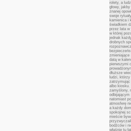
rolety, a lud
głowy, jakby
znanej opow
swoje rytuał
kamienica i
świadkiem dzi
przez lata w
w której pozo
jednak każdy
drobnych sp
rozpoznawcz
bezpieczeńs
zmieniające 
datą w kalen
pierwszymi 
prowadzonym
dłuższe wiec
ludzi, którz
zatrzymując 
albo kiosku.
zamyślony, m
odbijającym 
natomiast po
atmosferę ni
a każdy dom
spokojnej s
mieście bywa
przyzwyczail
bodźców i ni
właśnie tu ł