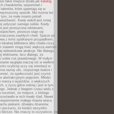
e takie miejsce działa jak
katalog
ch charakterów, wspomnień i
talentów, które ujawniają się w
niewymuszony sposób. Nie można też
tym, że małe miasto potrafi
wrażliwość. Kiedy wokół jest mniej
iej usłyszeć samego siebie. Kiedy
ie jest przesycona reklamami,
ośpiechem, prostsze staje się
znaczenia zwykłych chwil. Spacer po
owa z kimś spotkanym przypadkiem,
 lokalnej bibliotece albo chwila ciszy
im stawem mogą mieć większą wartość
iej widowiskowe atrakcje. Nie dlatego,
ej efektowne, lecz dlatego, że
po sobie coś prawdziwego. W małym
stanie wygląda inaczej niż w wielkim
ecko szybciej uczy się orientacji w
 zna nazwy ulic, rozpoznaje twarze i
umieć, że społeczność jest czymś
ie abstrakcyjnym pojęciem. Młodzi
o marzą o wyjeździe, o większych
h, o życiu gdzie indziej i jest w tym
ego. Jednak z biegiem czasu wielu z
 rozumieć, że miejsce, z którego
zostawiło w nich trwały ślad. Nawet
, wspomnienie małego miasta wraca
achu piekarni, dźwięku dzwonów,
c i poczuciu, że kiedyś wszystko
 bliższe. Nie znaczy to oczywiście, że