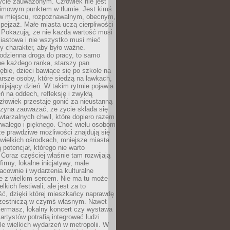
ycie zauważonym. Człowiek nie jest
nimowym punktem w tłumie. Jest kimś
 miejscu, rozpoznawalnym, obecnym,
ejzaż. Małe miasta uczą cierpliwości
 Pokazują, że nie każda wartość musi
iastowa i nie wszystko musi mieć
y charakter, aby było ważne.
odzienna droga do pracy, to samo
ne każdego ranka, starszy pan
ębie, dzieci bawiące się po szkole na
arsze osoby, które siedzą na ławkach,
ijający dzień. W takim rytmie pojawia
eń na oddech, refleksję i zwykłą
łowiek przestaje gonić za nieustanną
czyna zauważać, że życie składa się
wtarzalnych chwil, które dopiero razem
rwałego i pięknego. Choć wielu osobom
że prawdziwe możliwości znajdują się
wielkich ośrodkach, mniejsze miasta
 potencjał, którego nie warto
Coraz częściej właśnie tam rozwijają
firmy, lokalne inicjatywy, małe
racownie i wydarzenia kulturalne
e z wielkim sercem. Nie ma tu może
kich festiwali, ale jest za to
ć, dzięki której mieszkańcy naprawdę
czestniczą w czymś własnym. Nawet
iermasz, lokalny koncert czy wystawa
artystów potrafią integrować ludzi
iele wielkich wydarzeń w metropolii. W