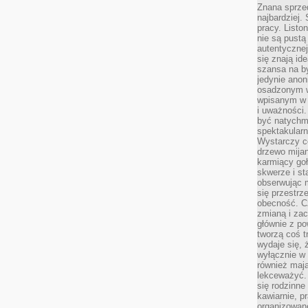
Znana sprzed
najbardziej.
pracy. Listo
nie są pustą
autentycznej
się znają ide
szansa na b
jedynie ano
osadzonym w
wpisanym w p
i uważności.
być natychm
spektakularn
Wystarczy c
drzewo mija
karmiący goł
skwerze i st
obserwując m
się przestrz
obecność. Cz
zmianą i za
głównie z po
tworzą coś t
wydaje się, 
wyłącznie w 
również mają
lekceważyć. 
się rodzinne 
kawiarnie, p
organizowan