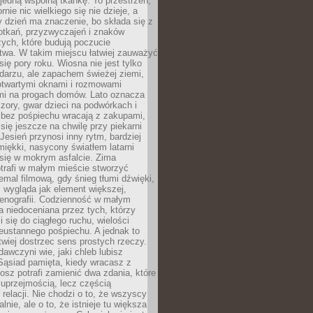
 jedną wspólną tkankę. To przestrzeń,
rnie nic wielkiego się nie dzieje, a
 dzień ma znaczenie, bo składa się z
otkań, przyzwyczajeń i znaków
ych, które budują poczucie
twa. W takim miejscu łatwiej zauważyć
się pory roku. Wiosna nie jest tylko
darzu, ale zapachem świeżej ziemi,
otwartymi oknami i rozmowami
i na progach domów. Lato oznacza
zory, gwar dzieci na podwórkach i
y bez pośpiechu wracają z zakupami,
się jeszcze na chwilę przy piekarni
 Jesień przynosi inny rytm, bardziej
iękki, nasycony światłem latarni
się w mokrym asfalcie. Zima
trafi w małym mieście stworzyć
emal filmową, gdy śnieg tłumi dźwięki,
 wygląda jak element większej,
cenografii. Codzienność w małym
 niedoceniana przez tych, którzy
i się do ciągłego ruchu, wielości
eustannego pośpiechu. A jednak to
atwiej dostrzec sens prostych rzeczy.
awczyni wie, jaki chleb lubisz
 Sąsiad pamięta, kiedy wracasz z
nosz potrafi zamienić dwa zdania, które
 uprzejmością, lecz częścią
 relacji. Nie chodzi o to, że wszyscy
alnie, ale o to, że istnieje tu większa