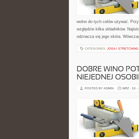
wolno do tych celów używać. Przy
względzie kilka składników. Najist
odznacza się jego skóra. Wówczas
CATEGORIES:
JOGA I STRETCHING
DOBRE WINO PO
NIEJEDNEJ OSOBI
POSTED BY ADMIN
WRZ - 18 -