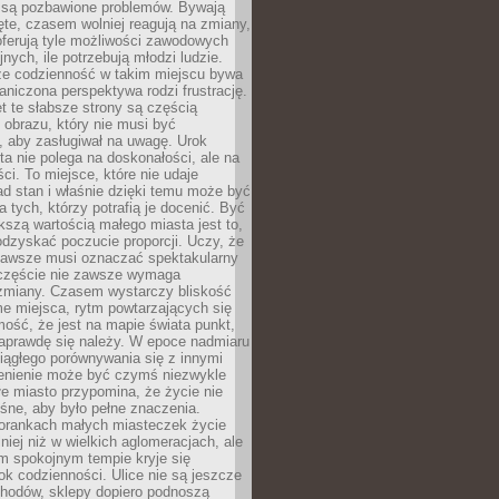
 są pozbawione problemów. Bywają
te, czasem wolniej reagują na zmiany,
oferują tyle możliwości zawodowych
nych, ile potrzebują młodzi ludzie.
 że codzienność w takim miejscu bywa
raniczona perspektywa rodzi frustrację.
 te słabsze strony są częścią
obrazu, który nie musi być
, aby zasługiwał na uwagę. Urok
a nie polega na doskonałości, ale na
ci. To miejsce, które nie udaje
d stan i właśnie dzięki temu może być
a tych, którzy potrafią je docenić. Być
szą wartością małego miasta jest to,
dzyskać poczucie proporcji. Uczy, że
zawsze musi oznaczać spektakularny
częście nie zawsze wymaga
 zmiany. Czasem wystarczy bliskość
me miejsca, rytm powtarzających się
mość, że jest na mapie świata punkt,
naprawdę się należy. W epoce nadmiaru
 ciągłego porównywania się z innymi
zenienie może być czymś niezwykle
e miasto przypomina, że życie nie
śne, aby było pełne znaczenia.
orankach małych miasteczek życie
lniej niż w wielkich aglomeracjach, ale
m spokojnym tempie kryje się
ok codzienności. Ulice nie są jeszcze
hodów, sklepy dopiero podnoszą