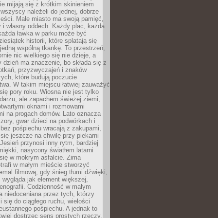
zie mijają się z krótkim skinieniem
 wszyscy należeli do jednej, dobrze
ieści. Małe miasto ma swoją pamięć,
y i własny oddech. Każdy plac, każda
 każda ławka w parku może być
esiątek historii, które splatają się
 jedną wspólną tkankę. To przestrzeń,
rnie nic wielkiego się nie dzieje, a
 dzień ma znaczenie, bo składa się z
otkań, przyzwyczajeń i znaków
ych, które budują poczucie
twa. W takim miejscu łatwiej zauważyć
się pory roku. Wiosna nie jest tylko
darzu, ale zapachem świeżej ziemi,
otwartymi oknami i rozmowami
i na progach domów. Lato oznacza
zory, gwar dzieci na podwórkach i
y bez pośpiechu wracają z zakupami,
się jeszcze na chwilę przy piekarni
 Jesień przynosi inny rytm, bardziej
iękki, nasycony światłem latarni
się w mokrym asfalcie. Zima
trafi w małym mieście stworzyć
emal filmową, gdy śnieg tłumi dźwięki,
 wygląda jak element większej,
cenografii. Codzienność w małym
 niedoceniana przez tych, którzy
i się do ciągłego ruchu, wielości
eustannego pośpiechu. A jednak to
atwiej dostrzec sens prostych rzeczy.