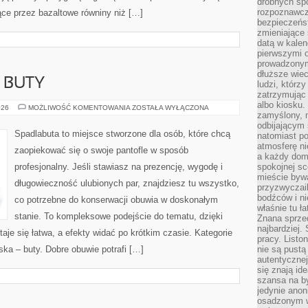
drobnych sp
rozpoznawcz
ące przez bazaltowe równiny niż […]
bezpieczeńs
zmieniające 
datą w kalen
pierwszymi 
prowadzonym
dłuższe wiec
 BUTY
ludzi, którz
zatrzymując 
albo kiosku.
MODA
026
MOŻLIWOŚĆ KOMENTOWANIA
ZOSTAŁA WYŁĄCZONA
zamyślony, m
DAMSKA
–
odbijającym 
BUTY
Spadlabuta to miejsce stworzone dla osób, które chcą
natomiast po
atmosferę ni
zaopiekować się o swoje pantofle w sposób
a każdy dom
profesjonalny. Jeśli stawiasz na prezencję, wygodę i
spokojnej s
mieście bywa
długowieczność ulubionych par, znajdziesz tu wszystko,
przyzwyczail
bodźców i ni
co potrzebne do konserwacji obuwia w doskonałym
właśnie tu ł
stanie. To kompleksowe podejście do tematu, dzięki
Znana sprzed
najbardziej.
aje się łatwa, a efekty widać po krótkim czasie. Kategorie
pracy. Listo
ka – buty. Dobre obuwie potrafi […]
nie są pustą
autentycznej
się znają ide
szansa na b
jedynie ano
osadzonym w