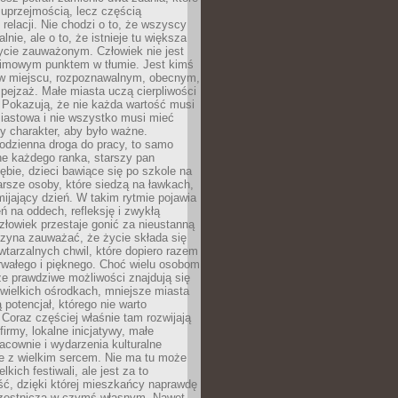
 uprzejmością, lecz częścią
 relacji. Nie chodzi o to, że wszyscy
alnie, ale o to, że istnieje tu większa
ycie zauważonym. Człowiek nie jest
nimowym punktem w tłumie. Jest kimś
 miejscu, rozpoznawalnym, obecnym,
ejzaż. Małe miasta uczą cierpliwości
 Pokazują, że nie każda wartość musi
iastowa i nie wszystko musi mieć
y charakter, aby było ważne.
odzienna droga do pracy, to samo
ne każdego ranka, starszy pan
ębie, dzieci bawiące się po szkole na
arsze osoby, które siedzą na ławkach,
ijający dzień. W takim rytmie pojawia
eń na oddech, refleksję i zwykłą
łowiek przestaje gonić za nieustanną
czyna zauważać, że życie składa się
wtarzalnych chwil, które dopiero razem
rwałego i pięknego. Choć wielu osobom
że prawdziwe możliwości znajdują się
wielkich ośrodkach, mniejsze miasta
 potencjał, którego nie warto
Coraz częściej właśnie tam rozwijają
firmy, lokalne inicjatywy, małe
racownie i wydarzenia kulturalne
e z wielkim sercem. Nie ma tu może
kich festiwali, ale jest za to
ć, dzięki której mieszkańcy naprawdę
czestniczą w czymś własnym. Nawet