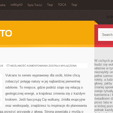
mWig40
Tagi
TOCA
Tagi
bska
Spis Treści
SUB
 TO
W cichych p
budzi się wo
WODOSPADY
026
MOŻLIWOŚĆ KOMENTOWANIA
ZOSTAŁA WYŁĄCZONA
właśnie w ty
niezwykły ur
Vulcans to serwis wyprawowy dla osób, które chcą
pełne samoc
rolety, a lud
zobaczyć potęgę natury w jej najbardziej pierwotnej
głowy, jakby
znanej opow
odsłonie. To miejsce, gdzie podróż staje się relacją o
swoje rytuał
geologicznej energii, a krajobraz zmienia się z każdym
kamienica i
świadkiem dzi
krokiem. Jeśli fascynują Cię wulkany, źródła erupcyjne
przez lata w
oraz wodospady, znajdziesz tu inspiracje do planowania
w której pozo
jednak każdy
ają przeżyć przygodę z głową. Strona powstała z myślą o