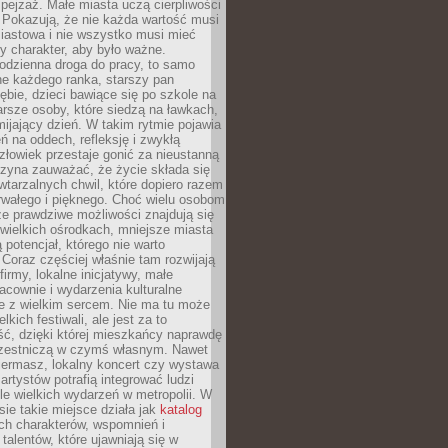
ejzaż. Małe miasta uczą cierpliwości
 Pokazują, że nie każda wartość musi
iastowa i nie wszystko musi mieć
y charakter, aby było ważne.
odzienna droga do pracy, to samo
ne każdego ranka, starszy pan
ębie, dzieci bawiące się po szkole na
arsze osoby, które siedzą na ławkach,
ijający dzień. W takim rytmie pojawia
eń na oddech, refleksję i zwykłą
łowiek przestaje gonić za nieustanną
czyna zauważać, że życie składa się
wtarzalnych chwil, które dopiero razem
rwałego i pięknego. Choć wielu osobom
że prawdziwe możliwości znajdują się
wielkich ośrodkach, mniejsze miasta
 potencjał, którego nie warto
Coraz częściej właśnie tam rozwijają
firmy, lokalne inicjatywy, małe
racownie i wydarzenia kulturalne
e z wielkim sercem. Nie ma tu może
kich festiwali, ale jest za to
ć, dzięki której mieszkańcy naprawdę
czestniczą w czymś własnym. Nawet
iermasz, lokalny koncert czy wystawa
artystów potrafią integrować ludzi
iele wielkich wydarzeń w metropolii. W
e takie miejsce działa jak
katalog
ch charakterów, wspomnień i
talentów, które ujawniają się w