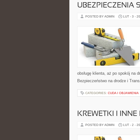
UBEZPIECZENIA
POSTED BY ADMIN
LUT - 3 - 2
obsługę klienta, aż po spokój na 
Bezpieczeństwo na drodze i Transpo
CATEGORIES:
CUDA I OBJAWIENIA
KREWETKI I INN
POSTED BY ADMIN
LUT - 2 - 2