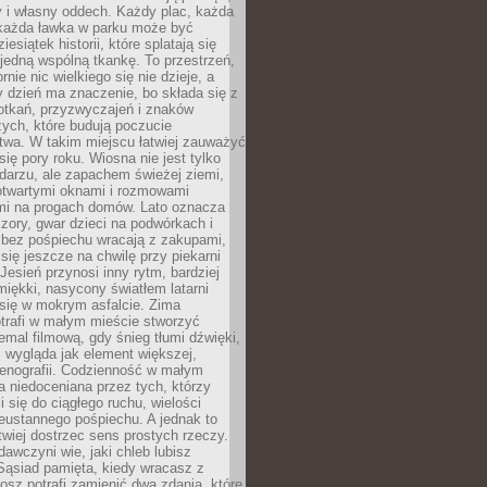
y i własny oddech. Każdy plac, każda
 każda ławka w parku może być
esiątek historii, które splatają się
 jedną wspólną tkankę. To przestrzeń,
rnie nic wielkiego się nie dzieje, a
 dzień ma znaczenie, bo składa się z
otkań, przyzwyczajeń i znaków
ych, które budują poczucie
twa. W takim miejscu łatwiej zauważyć
się pory roku. Wiosna nie jest tylko
darzu, ale zapachem świeżej ziemi,
otwartymi oknami i rozmowami
i na progach domów. Lato oznacza
zory, gwar dzieci na podwórkach i
y bez pośpiechu wracają z zakupami,
się jeszcze na chwilę przy piekarni
 Jesień przynosi inny rytm, bardziej
iękki, nasycony światłem latarni
się w mokrym asfalcie. Zima
trafi w małym mieście stworzyć
emal filmową, gdy śnieg tłumi dźwięki,
 wygląda jak element większej,
cenografii. Codzienność w małym
 niedoceniana przez tych, którzy
i się do ciągłego ruchu, wielości
eustannego pośpiechu. A jednak to
atwiej dostrzec sens prostych rzeczy.
awczyni wie, jaki chleb lubisz
 Sąsiad pamięta, kiedy wracasz z
nosz potrafi zamienić dwa zdania, które