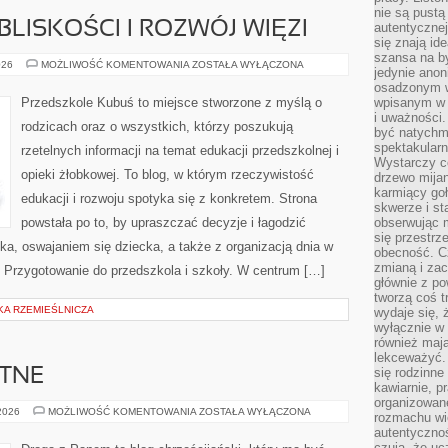
nie są pustą
LISKOŚCI I ROZWÓJ WIĘZI
autentycznej
się znają ide
szansa na b
RODZICIELSTWO
026
MOŻLIWOŚĆ KOMENTOWANIA
ZOSTAŁA WYŁĄCZONA
jedynie ano
BLISKOŚCI
I
osadzonym w
ROZWÓJ
Przedszkole Kubuś to miejsce stworzone z myślą o
wpisanym w p
WIĘZI
i uważności.
rodzicach oraz o wszystkich, którzy poszukują
być natychm
spektakularn
rzetelnych informacji na temat edukacji przedszkolnej i
Wystarczy c
opieki żłobkowej. To blog, w którym rzeczywistość
drzewo mija
karmiący goł
edukacji i rozwoju spotyka się z konkretem. Strona
skwerze i st
powstała po to, by upraszczać decyzje i łagodzić
obserwując m
się przestrz
a, oswajaniem się dziecka, a także z organizacją dnia w
obecność. Cz
zmianą i za
i Przygotowanie do przedszkola i szkoły. W centrum […]
głównie z po
tworzą coś t
KA RZEMIEŚLNICZA
wydaje się, 
wyłącznie w 
również mają
lekceważyć. 
się rodzinne 
YTNE
kawiarnie, p
organizowan
RELIGIE
 2026
MOŻLIWOŚĆ KOMENTOWANIA
ZOSTAŁA WYŁĄCZONA
rozmachu wiel
STAROŻYTNE
autentycznoś
czują, że u