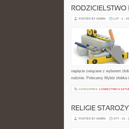
RODZICIELSTWO B
POSTED BY ADMIN
LUT - 1 - 2
napięcie związane z wyborem żłobk
rodzinie. Polecamy Wybór żłobka 
CATEGORIES:
ŁOWIECTWO A SZTU
RELIGIE STAROŻ
POSTED BY ADMIN
STY - 31 -