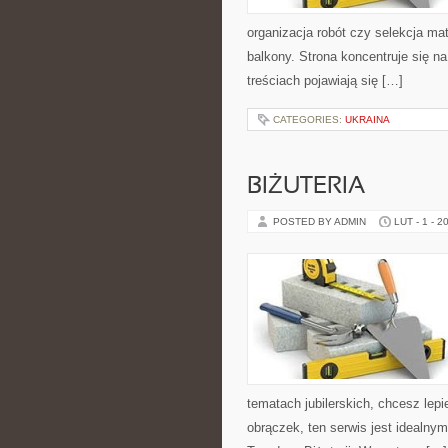
organizacja robót czy selekcja mat
balkony. Strona koncentruje się n
treściach pojawiają się […]
CATEGORIES:
UKRAINA
BIŻUTERIA
POSTED BY ADMIN
LUT - 1 - 2
tematach jubilerskich, chcesz lep
obrączek, ten serwis jest idealny