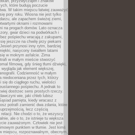
otkań, przyzwyczajeń i znaków
ych, które budują poczucie
twa. W takim miejscu łatwiej zauważyć
się pory roku. Wiosna nie jest tylko
darzu, ale zapachem świeżej ziemi,
otwartymi oknami i rozmowami
i na progach domów. Lato oznacza
zory, gwar dzieci na podwórkach i
y bez pośpiechu wracają z zakupami,
się jeszcze na chwilę przy piekarni
 Jesień przynosi inny rytm, bardziej
iękki, nasycony światłem latarni
się w mokrym asfalcie. Zima
trafi w małym mieście stworzyć
emal filmową, gdy śnieg tłumi dźwięki,
 wygląda jak element większej,
cenografii. Codzienność w małym
 niedoceniana przez tych, którzy
i się do ciągłego ruchu, wielości
eustannego pośpiechu. A jednak to
atwiej dostrzec sens prostych rzeczy.
awczyni wie, jaki chleb lubisz
 Sąsiad pamięta, kiedy wracasz z
nosz potrafi zamienić dwa zdania, które
 uprzejmością, lecz częścią
 relacji. Nie chodzi o to, że wszyscy
alnie, ale o to, że istnieje tu większa
ycie zauważonym. Człowiek nie jest
nimowym punktem w tłumie. Jest kimś
 miejscu, rozpoznawalnym, obecnym,