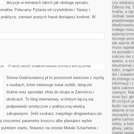
decyzje w tematach takich jak obsługa sprzętu,
czy edukacyj
Zdarza się,
eriałów. Polecamy Pytania od czytelników i Tarasy i
trudna, a og
Jednak nawet
a praktyce: zamiast pustych haseł dostajesz konkret. W
prawdziwego 
idealizowany
małego miast
autentycznoś
niczego pona
tak ważne dl
może najwięk
że pozwala o
sukces nie 
awans, a sz
nieustannej
BIŻUTERIA
026
MOŻLIWOŚĆ KOMENTOWANIA
ZOSTAŁA WYŁĄCZONA
ludzi, znajo
dni i świado
Strona Godziszewscy.pl to przestrzeń tworzone z myślą
do którego 
informacji i
o osobach, które interesuje świat ozdób, obrączki
takie zakor
ślubne oraz sprzedaż złota do skupu w Zamościu i
cennym. Mał
musi być gło
okolicach. To blog internetowy, w którym łączą się
W cichych p
budzi się wo
podpowiedzi estetyczne z praktyczną wiedzą
właśnie w ty
zakupowymi. Jeśli szukasz zwięzłego drogowskazu po
niezwykły ur
pełne samoc
iej zrozumieć parametry kruszcu albo planujesz wybór
rolety, a lud
m punktem startu. Nowości na stronie Metale Szlachetne i
głowy, jakby
znanej opow