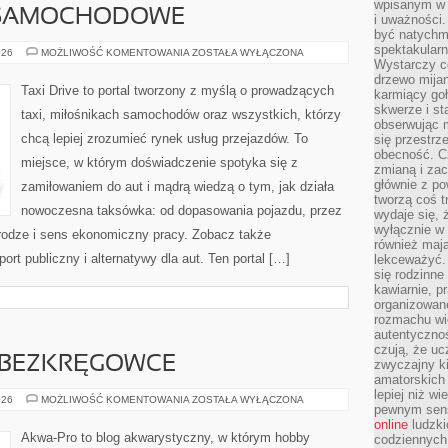
wpisanym w p
 SAMOCHODOWE
i uważności.
być natychm
spektakularn
UBEZPIECZENIA
026
MOŻLIWOŚĆ KOMENTOWANIA
ZOSTAŁA WYŁĄCZONA
SAMOCHODOWE
Wystarczy c
drzewo mija
Taxi Drive to portal tworzony z myślą o prowadzących
karmiący goł
skwerze i st
taxi, miłośnikach samochodów oraz wszystkich, którzy
obserwując m
chcą lepiej zrozumieć rynek usług przejazdów. To
się przestrz
obecność. Cz
miejsce, w którym doświadczenie spotyka się z
zmianą i za
głównie z po
zamiłowaniem do aut i mądrą wiedzą o tym, jak działa
tworzą coś t
nowoczesna taksówka: od dopasowania pojazdu, przez
wydaje się, 
wyłącznie w 
drodze i sens ekonomiczny pracy. Zobacz także
również mają
rt publiczny i alternatywy dla aut. Ten portal […]
lekceważyć. 
się rodzinne 
kawiarnie, p
organizowan
rozmachu wiel
autentycznoś
czują, że u
E BEZKRĘGOWCE
zwyczajny k
amatorskich 
lepiej niż w
KREWETKI
026
MOŻLIWOŚĆ KOMENTOWANIA
ZOSTAŁA WYŁĄCZONA
pewnym sensi
I
INNE
online
ludzki
BEZKRĘGOWCE
Akwa-Pro to blog akwarystyczny, w którym hobby
codziennych 