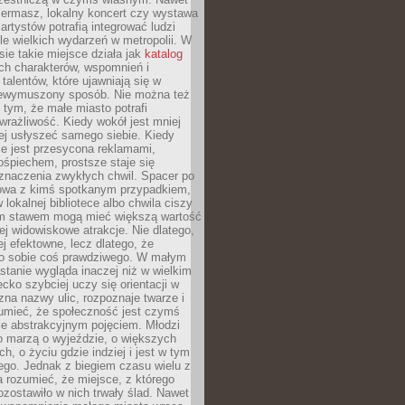
iermasz, lokalny koncert czy wystawa
artystów potrafią integrować ludzi
iele wielkich wydarzeń w metropolii. W
e takie miejsce działa jak
katalog
ch charakterów, wspomnień i
talentów, które ujawniają się w
niewymuszony sposób. Nie można też
tym, że małe miasto potrafi
wrażliwość. Kiedy wokół jest mniej
iej usłyszeć samego siebie. Kiedy
ie jest przesycona reklamami,
ośpiechem, prostsze staje się
znaczenia zwykłych chwil. Spacer po
owa z kimś spotkanym przypadkiem,
 lokalnej bibliotece albo chwila ciszy
im stawem mogą mieć większą wartość
iej widowiskowe atrakcje. Nie dlatego,
ej efektowne, lecz dlatego, że
po sobie coś prawdziwego. W małym
stanie wygląda inaczej niż w wielkim
ecko szybciej uczy się orientacji w
 zna nazwy ulic, rozpoznaje twarze i
umieć, że społeczność jest czymś
ie abstrakcyjnym pojęciem. Młodzi
o marzą o wyjeździe, o większych
h, o życiu gdzie indziej i jest w tym
ego. Jednak z biegiem czasu wielu z
 rozumieć, że miejsce, z którego
zostawiło w nich trwały ślad. Nawet