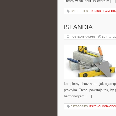
Trendy w Biżuterii. W centrum […]
CATEGORIES:
TRENING DLA MŁOD
ISLANDIA
POSTED BY ADMIN
LUT - 1 - 2
kompletny obraz na to, jak ogarną
praktyka. Treści powstają tak, by
harmonogram, […]
CATEGORIES:
PSYCHOLOGIA ODC