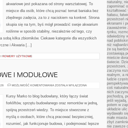
naturalny, 
akwariowe jest pokazana od strony warsztatowej. To
zapominać o 
kształtować 
miejsce dla osób, które chcą poznać temat baniaka bez
hałasu, łatw
zbędnego zadęcia, za to z naciskiem na konkret. Strona
przestrzeń n
ekranami i p
skupia się na tym, byś mógł prowadzić swoje akwarium
zauważenie 
roślinne w sposób stabilny, niezależnie od tego, czy
rynku, rozm
odwiedziny w
za sobą kilka zbiorników. Ciekawe kategorie dla wszystkich
nad poblisk
niż najbardz
yczne i Akwaria […]
że są bardzi
zostawiają 
 I ROWERY UŻYTKOWE
mieście dora
świecie. Dzi
przestrzeni,
zaczyna roz
OWE I MODUŁOWE
realnym, a n
ludzie częst
perspektywac
DOMY
026
MOŻLIWOŚĆ KOMENTOWANIA
ZOSTAŁA WYŁĄCZONA
coś naturaln
SZKIELETOWE
I
nich zaczyna
MODUŁOWE
Kursy Marko to blog budowlany, który łączy świat
pochodzą, po
jeśli wyjadą
forkliftów, sprzętu budowlanego oraz remontów w jedną,
potem w zap
układzie uli
spójną przestrzeń wiedzy. To miejsce stworzone z
wydawało się
myślą o osobach, które chcą pracować bezpieczniej,
małe miasta
zbyt zamknię
rozumieć, jak funkcjonuje budowa, i podejmować lepsze
nie zawsze 