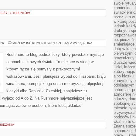
swoje rytuał
kamienica i
świadkiem dzi
ZIEŻY I STUDENTÓW
przez lata w
w której pozo
jednak każdy
drobnych sp
rozpoznawcz
bezpieczeńs
ISLANDIA
026
MOŻLIWOŚĆ KOMENTOWANIA
ZOSTAŁA WYŁĄCZONA
zmieniające 
datą w kalen
pierwszymi 
Rushmore to blog podróżniczy, który powstał z myślą o
prowadzonym
osobach ciekawych świata. To miejsce w sieci, w
dłuższe wiec
ludzi, którz
którym łączą się pomysły z praktycznymi
zatrzymując 
albo kiosku.
wskazówkami. Jeśli planujesz wypad do Hiszpanii, kraju
zamyślony, m
wina i sera, europejskiego serca motoryzacji, alpejskiej
odbijającym 
natomiast po
klasyki albo Republiki Czeskiej, znajdziesz tu
atmosferę ni
ć wyjazd od A do Z. Na Rushmore najważniejsze jest
a każdy dom
spokojnej s
 pomagać zarówno osobom, które lubią układać
mieście bywa
przyzwyczail
bodźców i ni
właśnie tu ł
HUDZANIA
Znana sprzed
najbardziej.
pracy. Listo