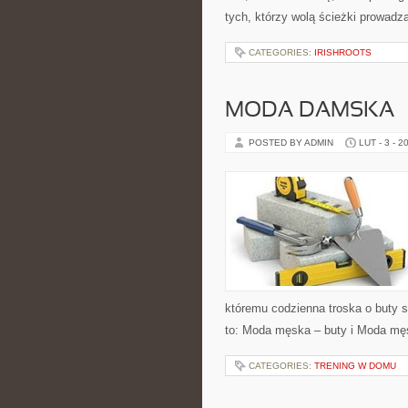
tych, którzy wolą ścieżki prowadz
CATEGORIES:
IRISHROOTS
MODA DAMSKA –
POSTED BY ADMIN
LUT - 3 - 2
któremu codzienna troska o buty st
to: Moda męska – buty i Moda męs
CATEGORIES:
TRENING W DOMU