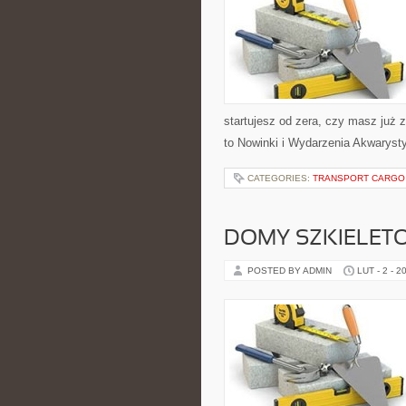
startujesz od zera, czy masz już 
to Nowinki i Wydarzenia Akwaryst
CATEGORIES:
TRANSPORT CARGO
DOMY SZKIELET
POSTED BY ADMIN
LUT - 2 - 2