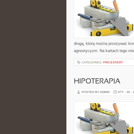
drogą, którą można przeżywać krok
agnostycyzm. Na kartach tego mi
CATEGORIES:
PRO-EXPERT
HIPOTERAPIA
POSTED BY ADMIN
STY - 30 -