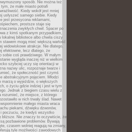
niewymuszony sposób. Nie można też
tym, że małe miasto potrafi
wrażliwość. Kiedy wokół jest mniej
iej usłyszeć samego siebie. Kiedy
ie jest przesycona reklamami,
ośpiechem, prostsze staje się
znaczenia zwykłych chwil. Spacer po
owa z kimś spotkanym przypadkiem,
 lokalnej bibliotece albo chwila ciszy
im stawem mogą mieć większą wartość
iej widowiskowe atrakcje. Nie dlatego,
ej efektowne, lecz dlatego, że
po sobie coś prawdziwego. W małym
stanie wygląda inaczej niż w wielkim
ecko szybciej uczy się orientacji w
 zna nazwy ulic, rozpoznaje twarze i
umieć, że społeczność jest czymś
ie abstrakcyjnym pojęciem. Młodzi
o marzą o wyjeździe, o większych
h, o życiu gdzie indziej i jest w tym
ego. Jednak z biegiem czasu wielu z
 rozumieć, że miejsce, z którego
zostawiło w nich trwały ślad. Nawet
, wspomnienie małego miasta wraca
achu piekarni, dźwięku dzwonów,
c i poczuciu, że kiedyś wszystko
 bliższe. Nie znaczy to oczywiście, że
 są pozbawione problemów. Bywają
te, czasem wolniej reagują na zmiany,
oferują tyle możliwości zawodowych