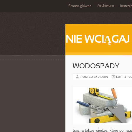
Archiwum
Strona główna
Jastrzę
NIE WCIĄGAJ
WODOSPADY
POSTED BY ADMIN
LUT - 4 - 2
tras, a także wiedzę, które pomag