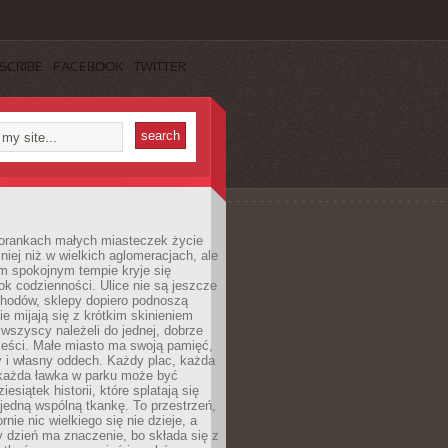
SCRIBE
FACEBOOK
TWITTER
orankach małych miasteczek życie
lniej niż w wielkich aglomeracjach, ale
m spokojnym tempie kryje się
ok codzienności. Ulice nie są jeszcze
hodów, sklepy dopiero podnoszą
zie mijają się z krótkim skinieniem
 wszyscy należeli do jednej, dobrze
ieści. Małe miasto ma swoją pamięć,
y i własny oddech. Każdy plac, każda
 każda ławka w parku może być
esiątek historii, które splatają się
 jedną wspólną tkankę. To przestrzeń,
rnie nic wielkiego się nie dzieje, a
 dzień ma znaczenie, bo składa się z