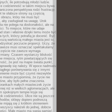
nych, ile potrzebują młodzi ludzie.
 że codzienność w takim miejscu bywa
raniczona perspektywa rodzi frustrację.
 te słabsze strony są częścią
obrazu, który nie musi być
, aby zasługiwał na uwagę. Urok
a nie polega na doskonałości, ale na
ci. To miejsce, które nie udaje
d stan i właśnie dzięki temu może być
a tych, którzy potrafią je docenić. Być
szą wartością małego miasta jest to,
dzyskać poczucie proporcji. Uczy, że
zawsze musi oznaczać spektakularny
częście nie zawsze wymaga
 zmiany. Czasem wystarczy bliskość
me miejsca, rytm powtarzających się
mość, że jest na mapie świata punkt,
naprawdę się należy. W epoce nadmiaru
 ciągłego porównywania się z innymi
zenienie może być czymś niezwykle
e miasto przypomina, że życie nie
śne, aby było pełne znaczenia.
orankach małych miasteczek życie
lniej niż w wielkich aglomeracjach, ale
m spokojnym tempie kryje się
ok codzienności. Ulice nie są jeszcze
hodów, sklepy dopiero podnoszą
zie mijają się z krótkim skinieniem
 wszyscy należeli do jednej, dobrze
ieści. Małe miasto ma swoją pamięć,