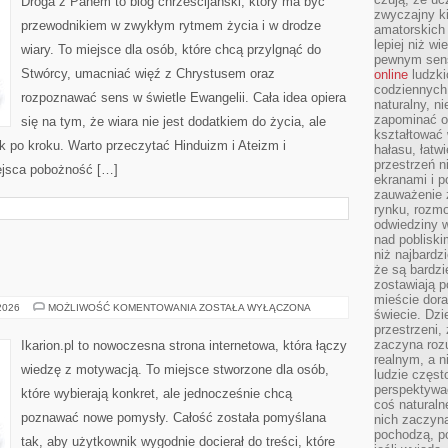
Droga z Panem to blog chrześcijański, który ma być
zwyczajny k
przewodnikiem w zwykłym rytmem życia i w drodze
amatorskich 
lepiej niż w
wiary. To miejsce dla osób, które chcą przylgnąć do
pewnym sensi
Stwórcy, umacniać więź z Chrystusem oraz
online
ludzki
codziennych 
rozpoznawać sens w świetle Ewangelii. Cała idea opiera
naturalny, 
zapominać o 
się na tym, że wiara nie jest dodatkiem do życia, ale
kształtować 
 po kroku. Warto przeczytać Hinduizm i Ateizm i
hałasu, łatw
przestrzeń n
ejsca pobożność […]
ekranami i p
zauważenie 
rynku, rozm
odwiedziny w
nad poblisk
niż najbardz
że są bardzi
zostawiają 
mieście dora
HIPOTERAPIA
 2026
MOŻLIWOŚĆ KOMENTOWANIA
ZOSTAŁA WYŁĄCZONA
świecie. Dzi
przestrzeni,
zaczyna roz
Ikarion.pl to nowoczesna strona internetowa, która łączy
realnym, a n
wiedzę z motywacją. To miejsce stworzone dla osób,
ludzie częst
perspektywac
które wybierają konkret, ale jednocześnie chcą
coś naturaln
poznawać nowe pomysły. Całość została pomyślana
nich zaczyna
pochodzą, po
tak, aby użytkownik wygodnie docierał do treści, które