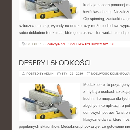
kochają zapach porannej mg
łowić świadomiej. Niezależn
Cię spinning, zasiadki na gr
sztuczną muszkę, wypady na dorsze, czy może podlodowe wy
sobie dokładnie ten klimat, którego szukasz. Ten wortal nie udaje
CATEGORIES:
ZARZĄDZANIE CZASEM W CYFROWYM ŚWIECIE
DESERY I SŁODKOŚCI
POSTED BY ADMIN
STY - 22 - 2026
MOŻLIWOŚĆ KOMENTOWA
Mediaknorr.pl to przystępny
z myślą o osobach szukają
kuchni. To miejsce dla tyc
zbędnych komplikacji, a je
domowych potraw. Na stroni
klasyczne dania, które mo
popularnych składników. Mediaknorr.pl pokazuje, że gotowanie nie