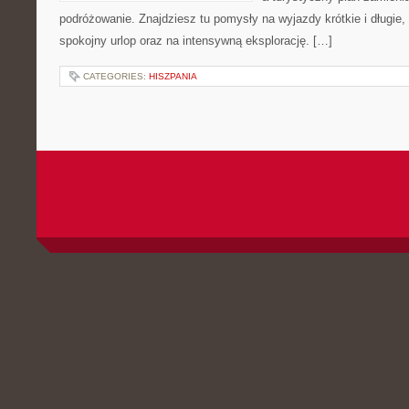
podróżowanie. Znajdziesz tu pomysły na wyjazdy krótkie i długie,
spokojny urlop oraz na intensywną eksplorację. […]
CATEGORIES:
HISZPANIA