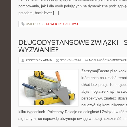
pompowania, jak i dla osób polujących na dynamiczne podciągnięc
przodem, back lever […]
CATEGORIES:
ROWER I KOLARSTWO
DŁUGODYSTANSOWE ZWIĄZKI – 
WYZWANIE?
POSTED BY ADMIN
STY - 24 - 2026
MOŻLIWOŚĆ KOMENTOWA
ZatrzymajFaceta.pl to konkr
które chcą poukładać temat
układ bez presji. To miejsc
abyś mogła zerknąć na swoj
perspektywy, znaleźć dział
nauczyć się komunikować ta
kilku tygodniach. Polecamy Relacje na odległość i Związki w różn
się na tym, co naprawdę utrzymuje uwagę w relacji: szczerość, st