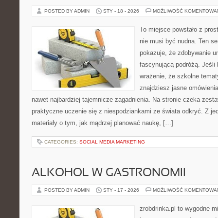
POSTED BY ADMIN
STY - 18 - 2026
MOŻLIWOŚĆ KOMENTOWA
To miejsce powstało z pros
nie musi być nudna. Ten s
pokazuje, że zdobywanie u
fascynującą podróżą. Jeśli
wrażenie, że szkolne temat
znajdziesz jasne omówienia
nawet najbardziej tajemnicze zagadnienia. Na stronie czeka zestaw
praktyczne uczenie się z niespodziankami ze świata odkryć. Z jed
materiały o tym, jak mądrzej planować naukę, […]
CATEGORIES:
SOCIAL MEDIA MARKETING
ALKOHOL W GASTRONOMII
POSTED BY ADMIN
STY - 17 - 2026
MOŻLIWOŚĆ KOMENTOWA
zrobdrinka.pl to wygodne mi