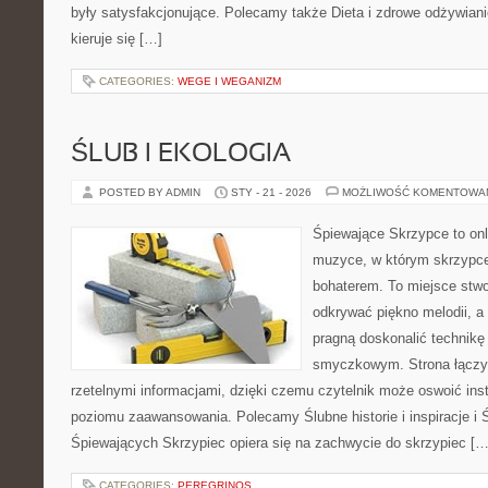
były satysfakcjonujące. Polecamy także Dieta i zdrowe odżywiani
kieruje się […]
CATEGORIES:
WEGE I WEGANIZM
ŚLUB I EKOLOGIA
POSTED BY ADMIN
STY - 21 - 2026
MOŻLIWOŚĆ KOMENTOWA
Śpiewające Skrzypce to on
muzyce, w którym skrzypce
bohaterem. To miejsce stwo
odkrywać piękno melodii, a 
pragną doskonalić technikę
smyczkowym. Strona łączy
rzetelnymi informacjami, dzięki czemu czytelnik może oswoić ins
poziomu zaawansowania. Polecamy Ślubne historie i inspiracje i Ś
Śpiewających Skrzypiec opiera się na zachwycie do skrzypiec […
CATEGORIES:
PEREGRINOS