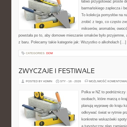
łatwo przygotować proste d
barmańskiego zaplecza i b
To kolekcja pomysłów na na
zrobić z tego, co często zw
mikserów, aromatów, owoców
powstała po to, aby domowe mieszanie smaków było przyjemne, a
z baru. Polecamy takie kategorie jak: Wszystko o alkoholach […]
CATEGORIES:
DOM
ZWYCZAJE I FESTIWALE
POSTED BY ADMIN
STY - 16 - 2026
MOŻLIWOŚĆ KOMENTOWA
Polka w NZ to podróżniczy 
osobach, które marzą o kraj
planują wyprawę do kraju k
odkrywać świat w rytmie pr
konkretne wskazówki spotyka
a turystyczny plan zamieni