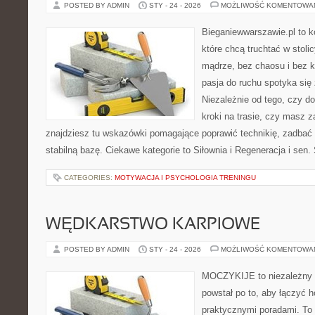
POSTED BY ADMIN
STY - 24 - 2026
MOŻLIWOŚĆ KOMENTOWA
Bieganiewwarszawie.pl to k
które chcą truchtać w stoli
mądrze, bez chaosu i bez ko
pasja do ruchu spotyka się
Niezależnie od tego, czy d
kroki na trasie, czy masz z
znajdziesz tu wskazówki pomagające poprawić technikię, zadbać 
stabilną bazę. Ciekawe kategorie to Siłownia i Regeneracja i sen.
CATEGORIES:
MOTYWACJA I PSYCHOLOGIA TRENINGU
WĘDKARSTWO KARPIOWE
POSTED BY ADMIN
STY - 24 - 2026
MOŻLIWOŚĆ KOMENTOWA
MOCZYKIJE to niezależny p
powstał po to, aby łączyć 
praktycznymi poradami. To 