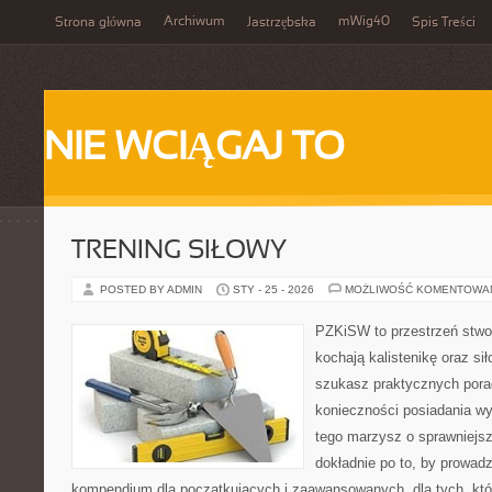
Archiwum
mWig40
Strona główna
Jastrzębska
Spis Treści
NIE WCIĄGAJ TO
TRENING SIŁOWY
POSTED BY ADMIN
STY - 25 - 2026
MOŻLIWOŚĆ KOMENTOWA
PZKiSW to przestrzeń stwor
kochają kalistenikę oraz sił
szukasz praktycznych pora
konieczności posiadania w
tego marzysz o sprawniejsz
dokładnie po to, by prowadz
kompendium dla początkujących i zaawansowanych, dla tych, któr