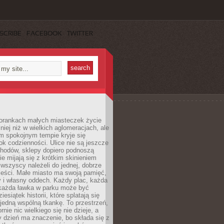
SCRIBE
FACEBOOK
TWITTER
orankach małych miasteczek życie
lniej niż w wielkich aglomeracjach, ale
m spokojnym tempie kryje się
ok codzienności. Ulice nie są jeszcze
hodów, sklepy dopiero podnoszą
zie mijają się z krótkim skinieniem
 wszyscy należeli do jednej, dobrze
ieści. Małe miasto ma swoją pamięć,
y i własny oddech. Każdy plac, każda
 każda ławka w parku może być
esiątek historii, które splatają się
 jedną wspólną tkankę. To przestrzeń,
rnie nic wielkiego się nie dzieje, a
 dzień ma znaczenie, bo składa się z