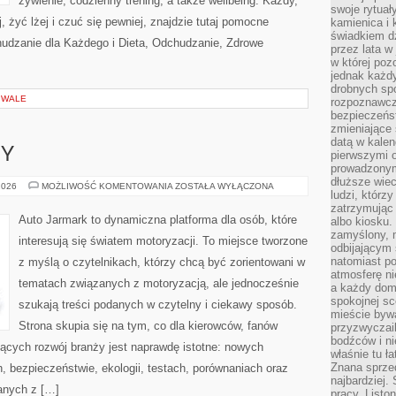
żywienie, codzienny trening, a także wellbeing. Każdy,
swoje rytuał
ej, żyć lżej i czuć się pewniej, znajdzie tutaj pomocne
kamienica i
świadkiem dzi
dzanie dla Każdego i Dieta, Odchudzanie, Zdrowe
przez lata w
w której pozo
jednak każdy
drobnych sp
IWALE
rozpoznawcz
bezpieczeńs
zmieniające 
datą w kalen
PY
pierwszymi 
prowadzonym
dłuższe wiec
GIGANCI
2026
MOŻLIWOŚĆ KOMENTOWANIA
ZOSTAŁA WYŁĄCZONA
ludzi, którz
Z
EUROPY
zatrzymując 
Auto Jarmark to dynamiczna platforma dla osób, które
albo kiosku.
zamyślony, m
interesują się światem motoryzacji. To miejsce tworzone
odbijającym 
natomiast po
z myślą o czytelnikach, którzy chcą być zorientowani w
atmosferę ni
tematach związanych z motoryzacją, ale jednocześnie
a każdy dom
spokojnej s
szukają treści podanych w czytelny i ciekawy sposób.
mieście bywa
Strona skupia się na tym, co dla kierowców, fanów
przyzwyczail
bodźców i ni
ących rozwój branży jest naprawdę istotne: nowych
właśnie tu ł
Znana sprzed
, bezpieczeństwie, ekologii, testach, porównaniach oraz
najbardziej.
anych z […]
pracy. Listo