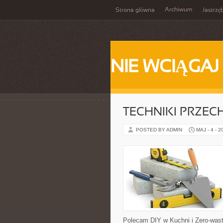
Archiwum
Strona główna
Jastrzę
NIE WCIĄGAJ
TECHNIKI PRZE
POSTED BY ADMIN
MAJ - 4 - 2
Polecam DIY w Kuchni i Zero-was