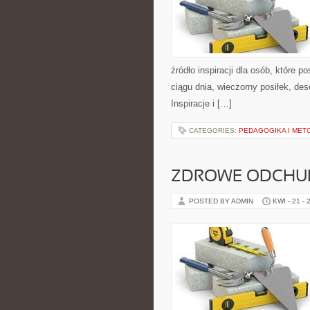
źródło inspiracji dla osób, które 
ciągu dnia, wieczorny posiłek, d
Inspiracje i […]
CATEGORIES:
PEDAGOGIKA I MET
ZDROWE ODCHUD
POSTED BY ADMIN
KWI - 21 - 