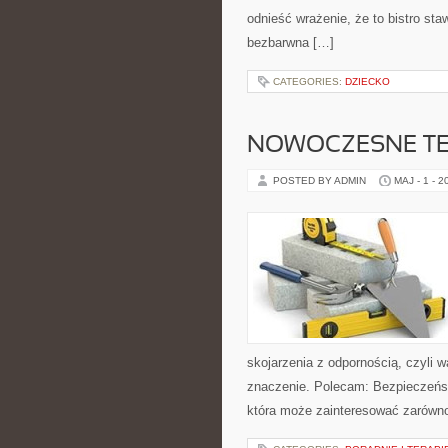
odnieść wrażenie, że to bistro sta
bezbarwna […]
CATEGORIES:
DZIECKO
NOWOCZESNE T
POSTED BY ADMIN
MAJ - 1 - 2
skojarzenia z odpornością, czyli 
znaczenie. Polecam: Bezpieczeńs
która może zainteresować zarówno z