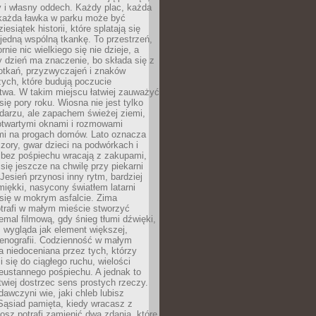
y i własny oddech. Każdy plac, każda
 każda ławka w parku może być
esiątek historii, które splatają się
 jedną wspólną tkankę. To przestrzeń,
rnie nic wielkiego się nie dzieje, a
 dzień ma znaczenie, bo składa się z
otkań, przyzwyczajeń i znaków
ych, które budują poczucie
twa. W takim miejscu łatwiej zauważyć
się pory roku. Wiosna nie jest tylko
darzu, ale zapachem świeżej ziemi,
otwartymi oknami i rozmowami
i na progach domów. Lato oznacza
zory, gwar dzieci na podwórkach i
y bez pośpiechu wracają z zakupami,
się jeszcze na chwilę przy piekarni
 Jesień przynosi inny rytm, bardziej
iękki, nasycony światłem latarni
się w mokrym asfalcie. Zima
trafi w małym mieście stworzyć
emal filmową, gdy śnieg tłumi dźwięki,
 wygląda jak element większej,
cenografii. Codzienność w małym
 niedoceniana przez tych, którzy
i się do ciągłego ruchu, wielości
eustannego pośpiechu. A jednak to
atwiej dostrzec sens prostych rzeczy.
awczyni wie, jaki chleb lubisz
 Sąsiad pamięta, kiedy wracasz z
nosz potrafi zamienić dwa zdania, które