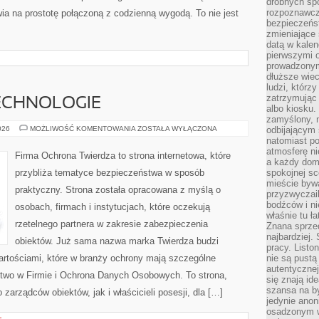
drobnych sp
rozpoznawcz
wia na prostotę połączoną z codzienną wygodą. To nie jest
bezpieczeńs
zmieniające 
datą w kalen
pierwszymi 
prowadzonym
dłuższe wiec
ludzi, którz
zatrzymując 
ECHNOLOGIE
albo kiosku.
zamyślony, m
NOWOCZESNE
026
MOŻLIWOŚĆ KOMENTOWANIA
ZOSTAŁA WYŁĄCZONA
odbijającym 
TECHNOLOGIE
natomiast po
atmosferę ni
Firma Ochrona Twierdza to strona internetowa, które
a każdy dom
przybliża tematyce bezpieczeństwa w sposób
spokojnej s
mieście bywa
praktyczny. Strona została opracowana z myślą o
przyzwyczail
bodźców i ni
osobach, firmach i instytucjach, które oczekują
właśnie tu ł
rzetelnego partnera w zakresie zabezpieczenia
Znana sprzed
najbardziej.
obiektów. Już sama nazwa marka Twierdza budzi
pracy. Listo
wartościami, które w branży ochrony mają szczególne
nie są pustą
autentycznej
two w Firmie i Ochrona Danych Osobowych. To strona,
się znają ide
szansa na b
arządców obiektów, jak i właścicieli posesji, dla […]
jedynie ano
osadzonym w