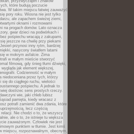
otkań, przyzwyczajeń i znaków
ych, które budują poczucie
twa. W takim miejscu łatwiej zauważyć
się pory roku. Wiosna nie jest tylko
darzu, ale zapachem świeżej ziemi,
otwartymi oknami i rozmowami
i na progach domów. Lato oznacza
zory, gwar dzieci na podwórkach i
y bez pośpiechu wracają z zakupami,
się jeszcze na chwilę przy piekarni
 Jesień przynosi inny rytm, bardziej
iękki, nasycony światłem latarni
się w mokrym asfalcie. Zima
trafi w małym mieście stworzyć
emal filmową, gdy śnieg tłumi dźwięki,
 wygląda jak element większej,
cenografii. Codzienność w małym
 niedoceniana przez tych, którzy
i się do ciągłego ruchu, wielości
eustannego pośpiechu. A jednak to
atwiej dostrzec sens prostych rzeczy.
awczyni wie, jaki chleb lubisz
 Sąsiad pamięta, kiedy wracasz z
nosz potrafi zamienić dwa zdania, które
 uprzejmością, lecz częścią
 relacji. Nie chodzi o to, że wszyscy
alnie, ale o to, że istnieje tu większa
ycie zauważonym. Człowiek nie jest
nimowym punktem w tłumie. Jest kimś
 miejscu, rozpoznawalnym, obecnym,