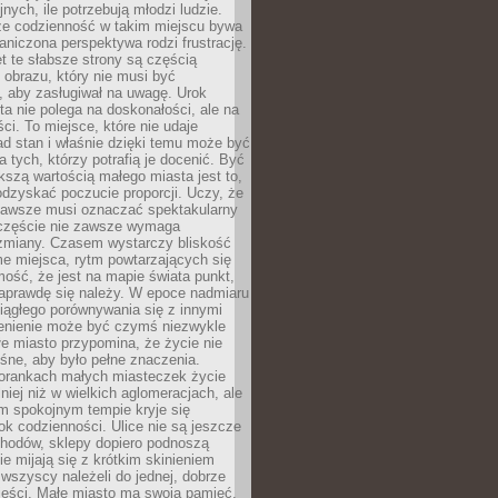
nych, ile potrzebują młodzi ludzie.
 że codzienność w takim miejscu bywa
raniczona perspektywa rodzi frustrację.
 te słabsze strony są częścią
obrazu, który nie musi być
, aby zasługiwał na uwagę. Urok
a nie polega na doskonałości, ale na
ci. To miejsce, które nie udaje
d stan i właśnie dzięki temu może być
a tych, którzy potrafią je docenić. Być
szą wartością małego miasta jest to,
dzyskać poczucie proporcji. Uczy, że
zawsze musi oznaczać spektakularny
częście nie zawsze wymaga
 zmiany. Czasem wystarczy bliskość
me miejsca, rytm powtarzających się
mość, że jest na mapie świata punkt,
naprawdę się należy. W epoce nadmiaru
 ciągłego porównywania się z innymi
zenienie może być czymś niezwykle
e miasto przypomina, że życie nie
śne, aby było pełne znaczenia.
orankach małych miasteczek życie
lniej niż w wielkich aglomeracjach, ale
m spokojnym tempie kryje się
ok codzienności. Ulice nie są jeszcze
hodów, sklepy dopiero podnoszą
zie mijają się z krótkim skinieniem
 wszyscy należeli do jednej, dobrze
ieści. Małe miasto ma swoją pamięć,