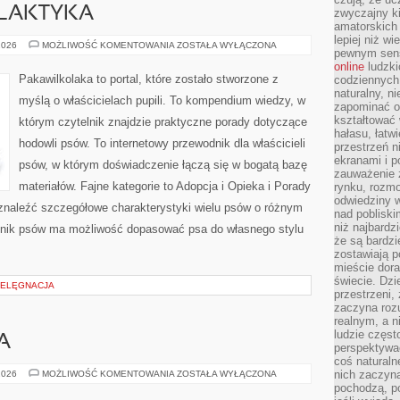
ILAKTYKA
zwyczajny k
amatorskich 
lepiej niż w
ZDROWIE
2026
MOŻLIWOŚĆ KOMENTOWANIA
ZOSTAŁA WYŁĄCZONA
pewnym sensi
I
PROFILAKTYKA
online
ludzki
Pakawilkolaka to portal, które zostało stworzone z
codziennych 
naturalny, 
myślą o właścicielach pupili. To kompendium wiedzy, w
zapominać o 
kształtować 
którym czytelnik znajdzie praktyczne porady dotyczące
hałasu, łatw
hodowli psów. To internetowy przewodnik dla właścicieli
przestrzeń n
ekranami i p
psów, w którym doświadczenie łączą się w bogatą bazę
zauważenie 
materiałów. Fajne kategorie to Adopcja i Opieka i Porady
rynku, rozm
odwiedziny w
znaleźć szczegółowe charakterystyki wielu psów o różnym
nad poblisk
niż najbardz
śnik psów ma możliwość dopasować psa do własnego stylu
że są bardzi
zostawiają 
mieście dora
świecie. Dzi
PIELĘGNACJA
przestrzeni,
zaczyna roz
realnym, a n
ludzie częst
A
perspektywac
coś naturaln
KAWA
nich zaczyna
2026
MOŻLIWOŚĆ KOMENTOWANIA
ZOSTAŁA WYŁĄCZONA
I
pochodzą, po
EKOLOGIA