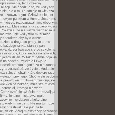
 uprzejmością, lecz częścią
 relacji. Nie chodzi o to, że wszyscy
alnie, ale o to, że istnieje tu większa
ycie zauważonym. Człowiek nie jest
nimowym punktem w tłumie. Jest kimś
 miejscu, rozpoznawalnym, obecnym,
ejzaż. Małe miasta uczą cierpliwości
 Pokazują, że nie każda wartość musi
iastowa i nie wszystko musi mieć
y charakter, aby było ważne.
odzienna droga do pracy, to samo
ne każdego ranka, starszy pan
ębie, dzieci bawiące się po szkole na
arsze osoby, które siedzą na ławkach,
ijający dzień. W takim rytmie pojawia
eń na oddech, refleksję i zwykłą
łowiek przestaje gonić za nieustanną
czyna zauważać, że życie składa się
wtarzalnych chwil, które dopiero razem
rwałego i pięknego. Choć wielu osobom
że prawdziwe możliwości znajdują się
wielkich ośrodkach, mniejsze miasta
 potencjał, którego nie warto
Coraz częściej właśnie tam rozwijają
firmy, lokalne inicjatywy, małe
racownie i wydarzenia kulturalne
e z wielkim sercem. Nie ma tu może
kich festiwali, ale jest za to
ć, dzięki której mieszkańcy naprawdę
czestniczą w czymś własnym. Nawet