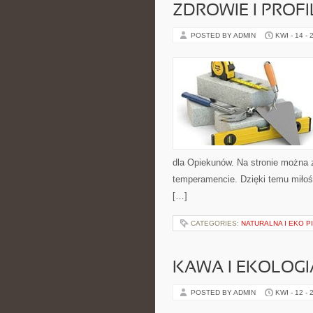
ZDROWIE I PROF
POSTED BY ADMIN
KWI - 14 - 
dla Opiekunów. Na stronie można 
temperamencie. Dzięki temu miło
[…]
CATEGORIES:
NATURALNA I EKO 
KAWA I EKOLOGI
POSTED BY ADMIN
KWI - 12 - 