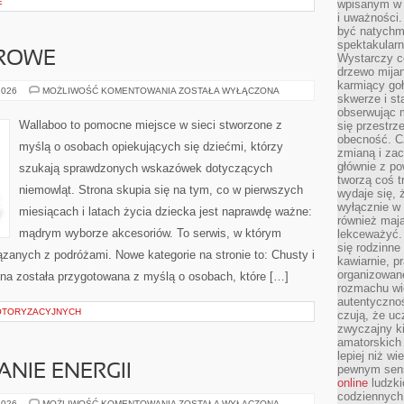
E
wpisanym w p
i uważności.
być natychm
spektakularn
DROWE
Wystarczy c
drzewo mija
karmiący goł
BEZPIECZNE
2026
MOŻLIWOŚĆ KOMENTOWANIA
ZOSTAŁA WYŁĄCZONA
skwerze i st
I
ZDROWE
obserwując m
Wallaboo to pomocne miejsce w sieci stworzone z
się przestrz
obecność. Cz
myślą o osobach opiekujących się dziećmi, którzy
zmianą i za
głównie z po
szukają sprawdzonych wskazówek dotyczących
tworzą coś t
niemowląt. Strona skupia się na tym, co w pierwszych
wydaje się, 
wyłącznie w 
miesiącach i latach życia dziecka jest naprawdę ważne:
również mają
mądrym wyborze akcesoriów. To serwis, w którym
lekceważyć. 
się rodzinne 
zanych z podróżami. Nowe kategorie na stronie to: Chusty i
kawiarnie, p
organizowan
ona została przygotowana z myślą o osobach, które […]
rozmachu wiel
autentycznoś
OTORYZACYJNYCH
czują, że u
zwyczajny k
amatorskich 
lepiej niż w
NIE ENERGII
pewnym sensi
online
ludzki
codziennych 
EKO
2026
MOŻLIWOŚĆ KOMENTOWANIA
ZOSTAŁA WYŁĄCZONA