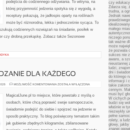
podejścia do codziennego odżywiania. To witryna, na
czy edukacyj
Zdarza się,
której przyjemność jedzenia spotyka się z wygodą, a
trudna, a og
receptury pokazują, że jadłospis oparty na roślinach
Jednak nawet
prawdziwego 
może być różnorodna, lekka i jednocześnie sycąca. To
idealizowany
małego miast
poszukują codziennych rozwiązań na śniadanie, posiłek w
autentycznoś
eser czy drobną przekąskę. Zobacz także Sezonowe
niczego pona
tak ważne dl
może najwięk
że pozwala o
sukces nie 
ODYKA
awans, a sz
nieustannej
ludzi, znajo
dni i świado
ZANIE DLA KAŻDEGO
do którego 
informacji i
ZDROWE
2026
MOŻLIWOŚĆ KOMENTOWANIA
ZOSTAŁA WYŁĄCZONA
takie zakor
ODCHUDZANIE
cennym. Mał
DLA
musi być gło
KAŻDEGO
MagicalJune.pl to miejsce, które powstało z myślą o
W cichych p
osobach, które chcą poprawić swoje samopoczucie,
budzi się wo
właśnie w ty
świadomie podejść do siebie i spojrzeć na jedzenie w
niezwykły ur
pełne samoc
sposób praktyczny. To blog poświęcony tematom takim
rolety, a lud
jak gubienie zbędnych kilogramów, zbilansowane
głowy, jakby
znanej opow