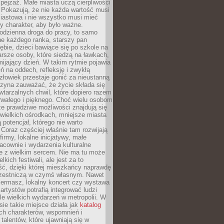
ejzaż. Małe miasta uczą cierpliwości
 Pokazują, że nie każda wartość musi
iastowa i nie wszystko musi mieć
y charakter, aby było ważne.
odzienna droga do pracy, to samo
ne każdego ranka, starszy pan
ębie, dzieci bawiące się po szkole na
arsze osoby, które siedzą na ławkach,
ijający dzień. W takim rytmie pojawia
eń na oddech, refleksję i zwykłą
łowiek przestaje gonić za nieustanną
czyna zauważać, że życie składa się
wtarzalnych chwil, które dopiero razem
rwałego i pięknego. Choć wielu osobom
że prawdziwe możliwości znajdują się
wielkich ośrodkach, mniejsze miasta
 potencjał, którego nie warto
Coraz częściej właśnie tam rozwijają
firmy, lokalne inicjatywy, małe
racownie i wydarzenia kulturalne
e z wielkim sercem. Nie ma tu może
kich festiwali, ale jest za to
ć, dzięki której mieszkańcy naprawdę
czestniczą w czymś własnym. Nawet
iermasz, lokalny koncert czy wystawa
artystów potrafią integrować ludzi
iele wielkich wydarzeń w metropolii. W
e takie miejsce działa jak
katalog
ch charakterów, wspomnień i
talentów, które ujawniają się w