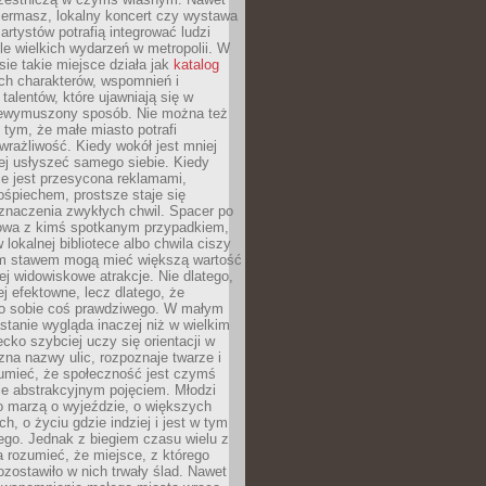
iermasz, lokalny koncert czy wystawa
artystów potrafią integrować ludzi
iele wielkich wydarzeń w metropolii. W
e takie miejsce działa jak
katalog
ch charakterów, wspomnień i
talentów, które ujawniają się w
niewymuszony sposób. Nie można też
tym, że małe miasto potrafi
wrażliwość. Kiedy wokół jest mniej
iej usłyszeć samego siebie. Kiedy
ie jest przesycona reklamami,
ośpiechem, prostsze staje się
znaczenia zwykłych chwil. Spacer po
owa z kimś spotkanym przypadkiem,
 lokalnej bibliotece albo chwila ciszy
im stawem mogą mieć większą wartość
iej widowiskowe atrakcje. Nie dlatego,
ej efektowne, lecz dlatego, że
po sobie coś prawdziwego. W małym
stanie wygląda inaczej niż w wielkim
ecko szybciej uczy się orientacji w
 zna nazwy ulic, rozpoznaje twarze i
umieć, że społeczność jest czymś
ie abstrakcyjnym pojęciem. Młodzi
o marzą o wyjeździe, o większych
h, o życiu gdzie indziej i jest w tym
ego. Jednak z biegiem czasu wielu z
 rozumieć, że miejsce, z którego
zostawiło w nich trwały ślad. Nawet