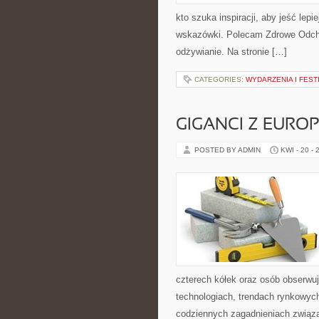
kto szuka inspiracji, aby jeść lepi
wskazówki. Polecam Zdrowe Odchu
odżywianie. Na stronie […]
CATEGORIES:
WYDARZENIA I FEST
GIGANCI Z EURO
POSTED BY ADMIN
KWI - 20 - 
czterech kółek oraz osób obserwuj
technologiach, trendach rynkowych
codziennych zagadnieniach związ