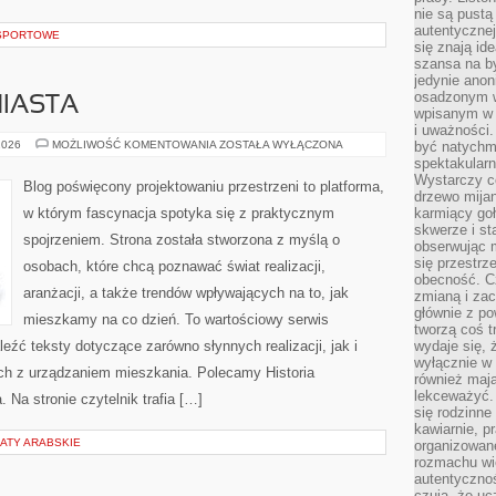
nie są pustą
autentycznej
 SPORTOWE
się znają ide
szansa na b
jedynie ano
osadzonym w
MIASTA
wpisanym w p
i uważności.
URBANISTYKA
2026
MOŻLIWOŚĆ KOMENTOWANIA
ZOSTAŁA WYŁĄCZONA
być natychm
I
spektakularn
MIASTA
Wystarczy c
Blog poświęcony projektowaniu przestrzeni to platforma,
drzewo mija
w którym fascynacja spotyka się z praktycznym
karmiący goł
skwerze i st
spojrzeniem. Strona została stworzona z myślą o
obserwując m
się przestrz
osobach, które chcą poznawać świat realizacji,
obecność. Cz
aranżacji, a także trendów wpływających na to, jak
zmianą i za
głównie z po
mieszkamy na co dzień. To wartościowy serwis
tworzą coś t
źć teksty dotyczące zarówno słynnych realizacji, jak i
wydaje się, 
wyłącznie w 
ch z urządzaniem mieszkania. Polecamy Historia
również mają
lekceważyć. 
. Na stronie czytelnik trafia […]
się rodzinne 
kawiarnie, p
ATY ARABSKIE
organizowan
rozmachu wiel
autentycznoś
czują, że u