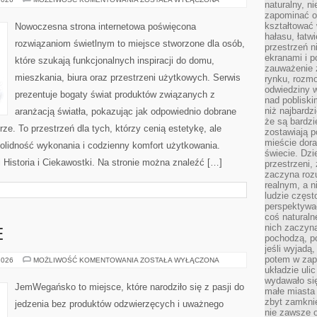
naturalny, 
I
zapominać o 
OSZCZĘDZANIE
ENERGII
kształtować 
Nowoczesna strona internetowa poświęcona
hałasu, łatw
rozwiązaniom świetlnym to miejsce stworzone dla osób,
przestrzeń n
ekranami i p
które szukają funkcjonalnych inspiracji do domu,
zauważenie 
mieszkania, biura oraz przestrzeni użytkowych. Serwis
rynku, rozm
odwiedziny w
prezentuje bogaty świat produktów związanych z
nad poblisk
niż najbardz
aranżacją światła, pokazując jak odpowiednio dobrane
że są bardzi
ze. To przestrzeń dla tych, którzy cenią estetykę, ale
zostawiają 
mieście dora
olidność wykonania i codzienny komfort użytkowania.
świecie. Dzi
i Historia i Ciekawostki. Na stronie można znaleźć […]
przestrzeni,
zaczyna roz
realnym, a n
ludzie częst
perspektywac
coś naturaln
nich zaczyna
E
pochodzą, po
jeśli wyjadą
potem w zap
SZYBKIE
2026
MOŻLIWOŚĆ KOMENTOWANIA
ZOSTAŁA WYŁĄCZONA
I
układzie uli
PROSTE
wydawało się
JemWegańsko to miejsce, które narodziło się z pasji do
małe miasta
zbyt zamknię
jedzenia bez produktów odzwierzęcych i uważnego
nie zawsze 