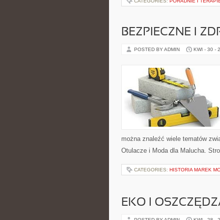
CATEGORIES:
PORADNIE I TERAPI
BEZPIECZNE I Z
POSTED BY ADMIN
KWI - 30 - 
można znaleźć wiele tematów zwią
Otulacze i Moda dla Malucha. Str
CATEGORIES:
HISTORIA MAREK M
EKO I OSZCZĘDZA
POSTED BY ADMIN
KWI - 28 - 