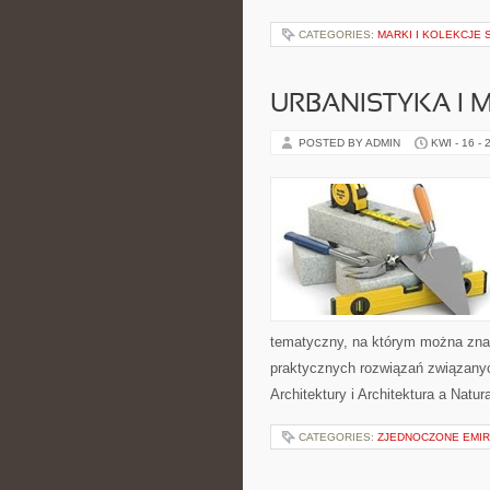
CATEGORIES:
MARKI I KOLEKCJE
URBANISTYKA I 
POSTED BY ADMIN
KWI - 16 - 
tematyczny, na którym można znale
praktycznych rozwiązań związany
Architektury i Architektura a Natura
CATEGORIES:
ZJEDNOCZONE EMIR