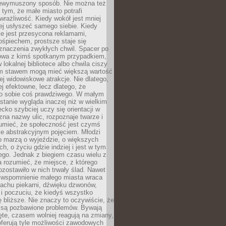
niewymuszony sposób. Nie można też
tym, że małe miasto potrafi
wrażliwość. Kiedy wokół jest mniej
iej usłyszeć samego siebie. Kiedy
ie jest przesycona reklamami,
ośpiechem, prostsze staje się
znaczenia zwykłych chwil. Spacer po
owa z kimś spotkanym przypadkiem,
 lokalnej bibliotece albo chwila ciszy
im stawem mogą mieć większą wartość
iej widowiskowe atrakcje. Nie dlatego,
ej efektowne, lecz dlatego, że
po sobie coś prawdziwego. W małym
stanie wygląda inaczej niż w wielkim
ecko szybciej uczy się orientacji w
 zna nazwy ulic, rozpoznaje twarze i
umieć, że społeczność jest czymś
ie abstrakcyjnym pojęciem. Młodzi
o marzą o wyjeździe, o większych
h, o życiu gdzie indziej i jest w tym
ego. Jednak z biegiem czasu wielu z
 rozumieć, że miejsce, z którego
zostawiło w nich trwały ślad. Nawet
, wspomnienie małego miasta wraca
achu piekarni, dźwięku dzwonów,
c i poczuciu, że kiedyś wszystko
 bliższe. Nie znaczy to oczywiście, że
 są pozbawione problemów. Bywają
te, czasem wolniej reagują na zmiany,
oferują tyle możliwości zawodowych