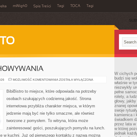
mWig40
Tagi
TOCA
Tagi
bska
Spis Treści
SUB
 TO
CHOWYWANIA
W cichych p
budzi się wo
TECHNIKI
026
MOŻLIWOŚĆ KOMENTOWANIA
ZOSTAŁA WYŁĄCZONA
właśnie w ty
PRZECHOWYWANIA
niezwykły ur
BibiBistro to miejsce, które odpowiada na potrzeby
pełne samoc
rolety, a lud
osobach szukających codzienną jakość. Strona
głowy, jakby
znanej opow
internetowa przybliża charakter miejsca, w którym
swoje rytuał
jedzenie mają być nie tylko smaczne, ale również
kamienica i
świadkiem dzi
tworzone z pomysłem. To witryna, która może
przez lata w
zainteresować gości, poszukujących pomysłu na lunch.
w której pozo
jednak każdy
te w kuchni. Już od pierwszego kontaktu z nazwą można