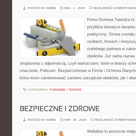
POSTED BY ADMIN
MAJ - 1 - 2026
MOŻLIWOŚĆ KOMENTOWAN
Firma Ochrona Twierdza to s
przybliża tematyce bezpie
praktyczny. Strona została
osobach, firmach i instytuc
rzetelnego partnera w zakr
obiektów. Już sama nazwa 
skojarzenia z odpornością, czyli wartościami, które w branży oc
znaczenie. Polecam: Bezpieczeństwo w Firmie i Ochrona Danych
która może zainteresować zarówno zarządców obiektów, jak i właśc
CATEGORIES:
PORADNIE I TERAPIE
BEZPIECZNE I ZDROWE
POSTED BY ADMIN
KWI - 30 - 2026
MOŻLIWOŚĆ KOMENTOWA
Wallaboo to pomocne miejs