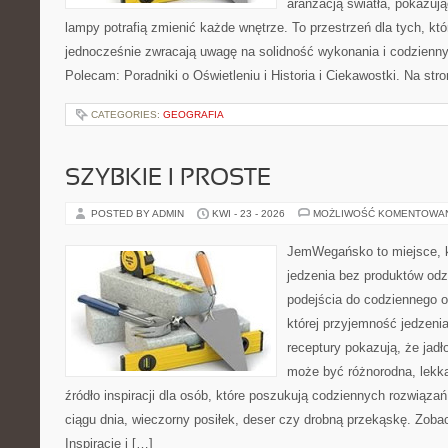
aranżacją światła, pokazuj
lampy potrafią zmienić każde wnętrze. To przestrzeń dla tych, któ
jednocześnie zwracają uwagę na solidność wykonania i codzienny
Polecam: Poradniki o Oświetleniu i Historia i Ciekawostki. Na st
CATEGORIES:
GEOGRAFIA
SZYBKIE I PROSTE
POSTED BY ADMIN
KWI - 23 - 2026
MOŻLIWOŚĆ KOMENTOWA
JemWegańsko to miejsce, kt
jedzenia bez produktów od
podejścia do codziennego o
której przyjemność jedzeni
receptury pokazują, że jadł
może być różnorodna, lekka
źródło inspiracji dla osób, które poszukują codziennych rozwiązań
ciągu dnia, wieczorny posiłek, deser czy drobną przekąskę. Zob
Inspiracje i […]