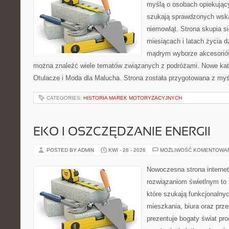
myślą o osobach opiekujący
szukają sprawdzonych wsk
niemowląt. Strona skupia s
miesiącach i latach życia 
mądrym wyborze akcesoriów
można znaleźć wiele tematów związanych z podróżami. Nowe kateg
Otulacze i Moda dla Malucha. Strona została przygotowana z myś
CATEGORIES:
HISTORIA MAREK MOTORYZACYJNYCH
EKO I OSZCZĘDZANIE ENERGII
POSTED BY ADMIN
KWI - 28 - 2026
MOŻLIWOŚĆ KOMENTOWA
Nowoczesna strona interne
rozwiązaniom świetlnym to 
które szukają funkcjonalnyc
mieszkania, biura oraz prz
prezentuje bogaty świat pr