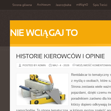
Archiwum
mWig40
Strona główna
Jastrzębska
Spis Treści
NIE WCIĄGAJ TO
HISTORIE KIEROWCÓW I OPINIE
POSTED BY ADMIN
MAJ - 4 - 2026
MOŻLIWOŚĆ KOMENTOWAN
Rentdabcar to tematyczny s
z myślą o osobach, które s
Strona zestawia wiele waż
pojazdami, dzięki czemu 
poradnikiem zarówno dla kie
którzy dopiero odkrywają ś
samochodów. To strona tematyczna, w którym można znaleźć ana