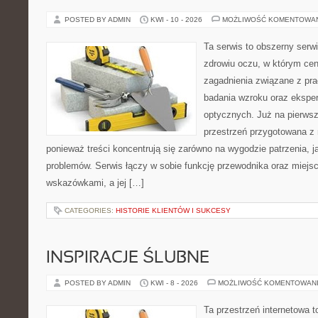
POSTED BY ADMIN
KWI - 10 - 2026
MOŻLIWOŚĆ KOMENTOWA
Ta serwis to obszerny serw
zdrowiu oczu, w którym cen
zagadnienia związane z prac
badania wzroku oraz eksper
optycznych. Już na pierwszy
przestrzeń przygotowana z 
ponieważ treści koncentrują się zarówno na wygodzie patrzenia, j
problemów. Serwis łączy w sobie funkcję przewodnika oraz miejs
wskazówkami, a jej […]
CATEGORIES:
HISTORIE KLIENTÓW I SUKCESY
INSPIRACJE ŚLUBNE
POSTED BY ADMIN
KWI - 8 - 2026
MOŻLIWOŚĆ KOMENTOWAN
Ta przestrzeń internetowa 