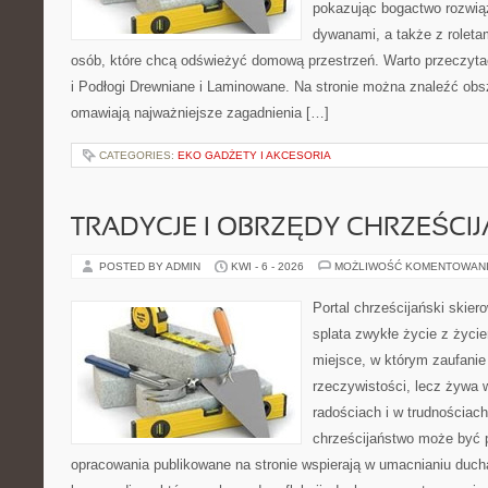
pokazując bogactwo rozwią
dywanami, a także z roletami
osób, które chcą odświeżyć domową przestrzeń. Warto przeczyta
i Podłogi Drewniane i Laminowane. Na stronie można znaleźć obsz
omawiają najważniejsze zagadnienia […]
CATEGORIES:
EKO GADŻETY I AKCESORIA
TRADYCJE I OBRZĘDY CHRZEŚCIJ
POSTED BY ADMIN
KWI - 6 - 2026
MOŻLIWOŚĆ KOMENTOWAN
Portal chrześcijański skiero
splata zwykłe życie z życ
miejsce, w którym zaufanie
rzeczywistości, lecz żywa 
radościach i w trudnościach
chrześcijaństwo może być p
opracowania publikowane na stronie wspierają w umacnianiu ducha