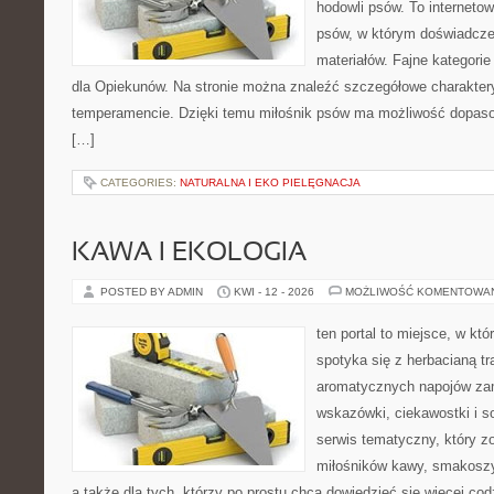
hodowli psów. To internetow
psów, w którym doświadcze
materiałów. Fajne kategorie
dla Opiekunów. Na stronie można znaleźć szczegółowe charakter
temperamencie. Dzięki temu miłośnik psów ma możliwość dopaso
[…]
CATEGORIES:
NATURALNA I EKO PIELĘGNACJA
KAWA I EKOLOGIA
POSTED BY ADMIN
KWI - 12 - 2026
MOŻLIWOŚĆ KOMENTOWA
ten portal to miejsce, w kt
spotyka się z herbacianą tr
aromatycznych napojów zam
wskazówki, ciekawostki i s
serwis tematyczny, który zo
miłośników kawy, smakoszy
a także dla tych, którzy po prostu chcą dowiedzieć się więcej co