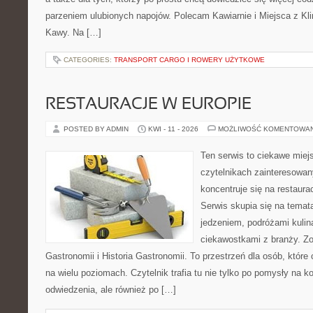
parzeniem ulubionych napojów. Polecam Kawiarnie i Miejsca z Kl
Kawy. Na […]
CATEGORIES:
TRANSPORT CARGO I ROWERY UŻYTKOWE
RESTAURACJE W EUROPIE
POSTED BY ADMIN
KWI - 11 - 2026
MOŻLIWOŚĆ KOMENTOWA
Ten serwis to ciekawe miej
czytelnikach zainteresowany
koncentruje się na restaura
Serwis skupia się na temat
jedzeniem, podróżami kulina
ciekawostkami z branży. Zo
Gastronomii i Historia Gastronomii. To przestrzeń dla osób, któr
na wielu poziomach. Czytelnik trafia tu nie tylko po pomysły na k
odwiedzenia, ale również po […]