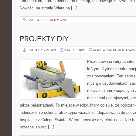
kompendium, które zachęca do refleksji, duchowego zatrzymania
Nowości na stronie Wiara na […]
CATEGORIES:
MEDYCYNA
PROJEKTY DIY
POSTED BY ADMIN
KWI - 5 - 2026
MOŻLIWOŚĆ KOMENTOWAN
Prezentowana witryna inter
którym użyteczne informacj
zastosowaniem. Ten serwis
myślą o użytkownikach zai
rozwiązaniami związanych 
miejscami postojowymi, ko
także balustradami. To miejsce wiedzy, który opisuje, że otocze
jednocześnie solidna, atrakcyjna wizualnie i dopasowana do potr
Inspiracje z Całego Świata. W tym serwisie czytelnik odnajdzie tr
przeanalizować […]