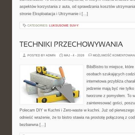
aspektów korzystania z auta, od sprawdzania kosztów utrzymania
stronie Eksploatacja i Utrzymanie i […]
CATEGORIES:
LUKSUSOWE SUV-Y
TECHNIKI PRZECHOWYWANIA
POSTED BY ADMIN
MAJ - 4 - 2026
MOŻLIWOŚĆ KOMENTOWAN
BibiBistro to miejsce, któr
osobach szukających codzi
internetowa przybliża chara
jedzenie mają być nie tylk
tworzone z pomysłem. To w
zainteresować gości, posz
Polecam DIY w Kuchni i Zero-waste w kuchni. Już od pierwszeg
odnieść wrażenie, że to bistro stawia na prostotę połączoną z cod
bezbarwna […]