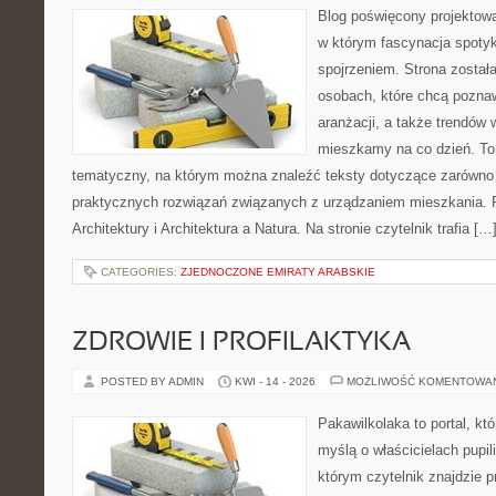
Blog poświęcony projektowan
w którym fascynacja spoty
spojrzeniem. Strona został
osobach, które chcą poznawa
aranżacji, a także trendów 
mieszkamy na co dzień. To
tematyczny, na którym można znaleźć teksty dotyczące zarówno sł
praktycznych rozwiązań związanych z urządzaniem mieszkania. 
Architektury i Architektura a Natura. Na stronie czytelnik trafia […
CATEGORIES:
ZJEDNOCZONE EMIRATY ARABSKIE
ZDROWIE I PROFILAKTYKA
POSTED BY ADMIN
KWI - 14 - 2026
MOŻLIWOŚĆ KOMENTOWA
Pakawilkolaka to portal, kt
myślą o właścicielach pupi
którym czytelnik znajdzie 