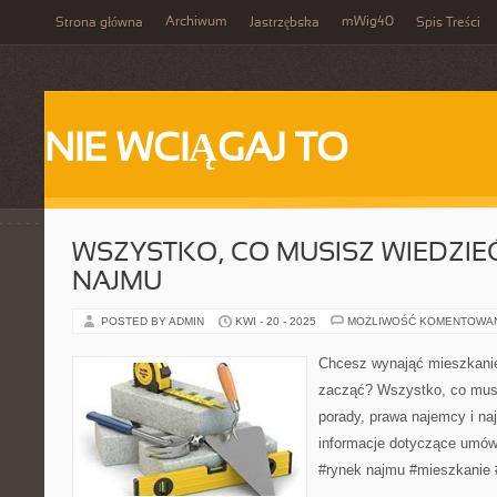
Archiwum
mWig40
Strona główna
Jastrzębska
Spis Treści
NIE WCIĄGAJ TO
WSZYSTKO, CO MUSISZ WIEDZIE
NAJMU
POSTED BY ADMIN
KWI - 20 - 2025
MOŻLIWOŚĆ KOMENTOWA
Chcesz wynająć mieszkanie
zacząć? Wszystko, co musi
porady, prawa najemcy i n
informacje dotyczące umów 
#rynek najmu #mieszkanie