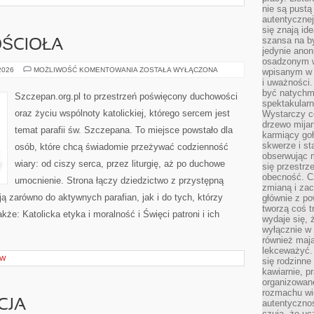
nie są pustą
autentycznej
się znają ide
szansa na b
ŚCIOŁA
jedynie ano
osadzonym w
SAKRAMENTY
 2026
MOŻLIWOŚĆ KOMENTOWANIA
ZOSTAŁA WYŁĄCZONA
wpisanym w p
KOŚCIOŁA
i uważności.
być natychm
Szczepan.org.pl to przestrzeń poświęcony duchowości
spektakularn
oraz życiu wspólnoty katolickiej, którego sercem jest
Wystarczy c
drzewo mija
temat parafii św. Szczepana. To miejsce powstało dla
karmiący goł
skwerze i st
osób, które chcą świadomie przeżywać codzienność
obserwując m
wiary: od ciszy serca, przez liturgię, aż po duchowe
się przestrz
obecność. Cz
umocnienie. Strona łączy dziedzictwo z przystępną
zmianą i za
ają zarówno do aktywnych parafian, jak i do tych, którzy
głównie z po
tworzą coś t
kże: Katolicka etyka i moralność i Święci patroni i ich
wydaje się, 
wyłącznie w 
również mają
lekceważyć. 
ÓW
się rodzinne 
kawiarnie, p
organizowan
rozmachu wiel
CJA
autentycznoś
czują, że u