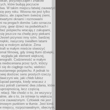
otkań, przyzwyczajeń i znaków
ych, które budują poczucie
twa. W takim miejscu łatwiej zauważyć
się pory roku. Wiosna nie jest tylko
darzu, ale zapachem świeżej ziemi,
otwartymi oknami i rozmowami
i na progach domów. Lato oznacza
zory, gwar dzieci na podwórkach i
y bez pośpiechu wracają z zakupami,
się jeszcze na chwilę przy piekarni
 Jesień przynosi inny rytm, bardziej
iękki, nasycony światłem latarni
się w mokrym asfalcie. Zima
trafi w małym mieście stworzyć
emal filmową, gdy śnieg tłumi dźwięki,
 wygląda jak element większej,
cenografii. Codzienność w małym
 niedoceniana przez tych, którzy
i się do ciągłego ruchu, wielości
eustannego pośpiechu. A jednak to
atwiej dostrzec sens prostych rzeczy.
awczyni wie, jaki chleb lubisz
 Sąsiad pamięta, kiedy wracasz z
nosz potrafi zamienić dwa zdania, które
 uprzejmością, lecz częścią
 relacji. Nie chodzi o to, że wszyscy
alnie, ale o to, że istnieje tu większa
ycie zauważonym. Człowiek nie jest
nimowym punktem w tłumie. Jest kimś
 miejscu, rozpoznawalnym, obecnym,