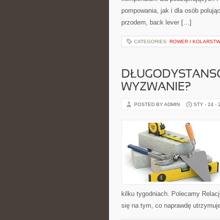
pompowania, jak i dla osób polują
przodem, back lever […]
CATEGORIES:
ROWER I KOLARST
DŁUGODYSTANSO
WYZWANIE?
POSTED BY ADMIN
STY - 24 -
kilku tygodniach. Polecamy Relacj
się na tym, co naprawdę utrzymuje