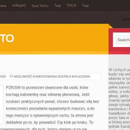
mWig40
Tagi
TOCA
Tagi
bska
Spis Treści
SUB
 TO
W cichych p
budzi się wo
TRENING
 2026
MOŻLIWOŚĆ KOMENTOWANIA
ZOSTAŁA WYŁĄCZONA
właśnie w ty
SIŁOWY
niezwykły ur
pełne samoc
PZKiSW to przestrzeń stworzone dla osób, które
rolety, a lud
kochają kalistenikę oraz siłownię plenerową. Jeśli
głowy, jakby
znanej opow
szukasz praktycznych porad, chcesz budować siłę bez
swoje rytuał
konieczności posiadania wypasionych maszyn, a do
kamienica i
świadkiem dzi
tego marzysz o sprawniejszym ruchu, ta strona jest
przez lata w
w której pozo
dokładnie po to, by prowadzić Cię krok po kroku. To
jednak każdy
zaawansowanych, dla tych, którzy dopiero uczą się