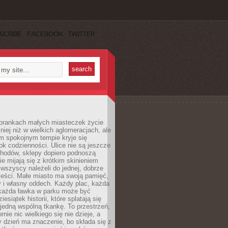
SCRIBE
FACEBOOK
TWITTER
orankach małych miasteczek życie
lniej niż w wielkich aglomeracjach, ale
m spokojnym tempie kryje się
ok codzienności. Ulice nie są jeszcze
hodów, sklepy dopiero podnoszą
zie mijają się z krótkim skinieniem
 wszyscy należeli do jednej, dobrze
ieści. Małe miasto ma swoją pamięć,
y i własny oddech. Każdy plac, każda
 każda ławka w parku może być
esiątek historii, które splatają się
 jedną wspólną tkankę. To przestrzeń,
rnie nic wielkiego się nie dzieje, a
 dzień ma znaczenie, bo składa się z