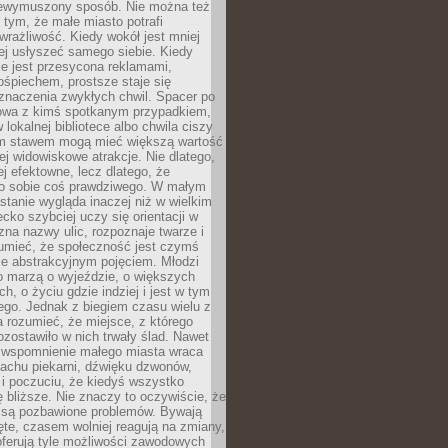
niewymuszony sposób. Nie można też
tym, że małe miasto potrafi
wrażliwość. Kiedy wokół jest mniej
iej usłyszeć samego siebie. Kiedy
ie jest przesycona reklamami,
ośpiechem, prostsze staje się
znaczenia zwykłych chwil. Spacer po
owa z kimś spotkanym przypadkiem,
 lokalnej bibliotece albo chwila ciszy
im stawem mogą mieć większą wartość
iej widowiskowe atrakcje. Nie dlatego,
ej efektowne, lecz dlatego, że
po sobie coś prawdziwego. W małym
stanie wygląda inaczej niż w wielkim
ecko szybciej uczy się orientacji w
 zna nazwy ulic, rozpoznaje twarze i
umieć, że społeczność jest czymś
ie abstrakcyjnym pojęciem. Młodzi
o marzą o wyjeździe, o większych
h, o życiu gdzie indziej i jest w tym
ego. Jednak z biegiem czasu wielu z
 rozumieć, że miejsce, z którego
zostawiło w nich trwały ślad. Nawet
, wspomnienie małego miasta wraca
achu piekarni, dźwięku dzwonów,
c i poczuciu, że kiedyś wszystko
 bliższe. Nie znaczy to oczywiście, że
 są pozbawione problemów. Bywają
te, czasem wolniej reagują na zmiany,
oferują tyle możliwości zawodowych