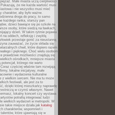
ejzaż. Małe miasta uczą cierpliwości
 Pokazują, że nie każda wartość musi
iastowa i nie wszystko musi mieć
y charakter, aby było ważne.
odzienna droga do pracy, to samo
ne każdego ranka, starszy pan
ębie, dzieci bawiące się po szkole na
arsze osoby, które siedzą na ławkach,
ijający dzień. W takim rytmie pojawia
eń na oddech, refleksję i zwykłą
łowiek przestaje gonić za nieustanną
czyna zauważać, że życie składa się
wtarzalnych chwil, które dopiero razem
rwałego i pięknego. Choć wielu osobom
że prawdziwe możliwości znajdują się
wielkich ośrodkach, mniejsze miasta
 potencjał, którego nie warto
Coraz częściej właśnie tam rozwijają
firmy, lokalne inicjatywy, małe
racownie i wydarzenia kulturalne
e z wielkim sercem. Nie ma tu może
kich festiwali, ale jest za to
ć, dzięki której mieszkańcy naprawdę
czestniczą w czymś własnym. Nawet
iermasz, lokalny koncert czy wystawa
artystów potrafią integrować ludzi
iele wielkich wydarzeń w metropolii. W
e takie miejsce działa jak
katalog
ch charakterów, wspomnień i
talentów, które ujawniają się w