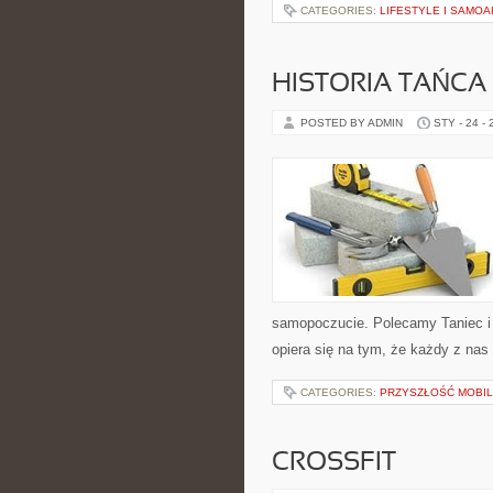
CATEGORIES:
LIFESTYLE I SAMO
HISTORIA TAŃCA
POSTED BY ADMIN
STY - 24 -
samopoczucie. Polecamy Taniec i
opiera się na tym, że każdy z nas
CATEGORIES:
PRZYSZŁOŚĆ MOBIL
CROSSFIT