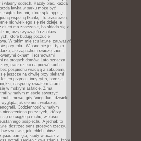
y i własny oddech. Każdy plac, każda
 każda ławka w parku może być
esiątek historii, które splatają się
 jedną wspólną tkankę. To przestrzeń,
rnie nic wielkiego się nie dzieje, a
 dzień ma znaczenie, bo składa się z
otkań, przyzwyczajeń i znaków
ych, które budują poczucie
twa. W takim miejscu łatwiej zauważyć
się pory roku. Wiosna nie jest tylko
darzu, ale zapachem świeżej ziemi,
otwartymi oknami i rozmowami
i na progach domów. Lato oznacza
zory, gwar dzieci na podwórkach i
y bez pośpiechu wracają z zakupami,
się jeszcze na chwilę przy piekarni
 Jesień przynosi inny rytm, bardziej
iękki, nasycony światłem latarni
się w mokrym asfalcie. Zima
trafi w małym mieście stworzyć
emal filmową, gdy śnieg tłumi dźwięki,
 wygląda jak element większej,
cenografii. Codzienność w małym
 niedoceniana przez tych, którzy
i się do ciągłego ruchu, wielości
eustannego pośpiechu. A jednak to
atwiej dostrzec sens prostych rzeczy.
awczyni wie, jaki chleb lubisz
 Sąsiad pamięta, kiedy wracasz z
nosz potrafi zamienić dwa zdania, które