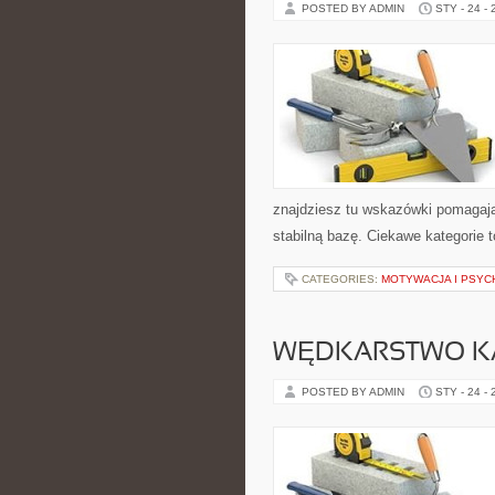
POSTED BY ADMIN
STY - 24 -
znajdziesz tu wskazówki pomagają
stabilną bazę. Ciekawe kategorie t
CATEGORIES:
MOTYWACJA I PSYC
WĘDKARSTWO K
POSTED BY ADMIN
STY - 24 -