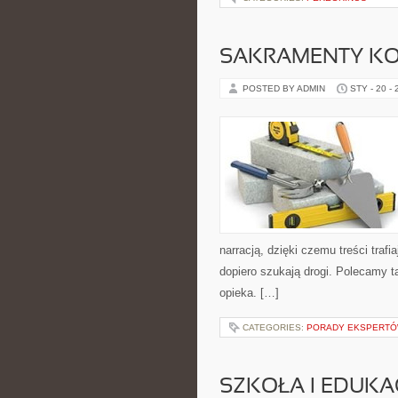
SAKRAMENTY KO
POSTED BY ADMIN
STY - 20 -
narracją, dzięki czemu treści trafi
dopiero szukają drogi. Polecamy ta
opieka. […]
CATEGORIES:
PORADY EKSPERT
SZKOŁA I EDUKA