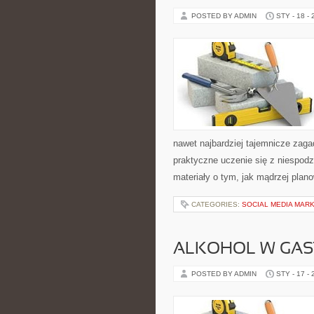
POSTED BY ADMIN
STY - 18 -
nawet najbardziej tajemnicze zagad
praktyczne uczenie się z niespodzi
materiały o tym, jak mądrzej plan
CATEGORIES:
SOCIAL MEDIA MAR
ALKOHOL W GAS
POSTED BY ADMIN
STY - 17 -