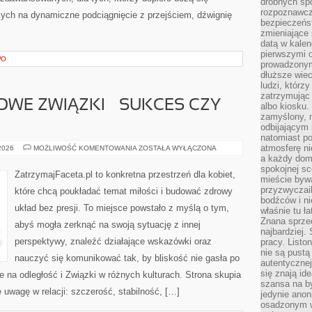
drobnych sp
rozpoznawcz
cych na dynamiczne podciągnięcie z przejściem, dźwignię
bezpieczeńs
zmieniające 
datą w kalen
pierwszymi 
WO
prowadzonym
dłuższe wiec
ludzi, którz
zatrzymując 
WE ZWIĄZKI – SUKCES CZY
albo kiosku.
zamyślony, m
odbijającym 
natomiast po
atmosferę ni
DŁUGODYSTANSOWE
 2026
MOŻLIWOŚĆ KOMENTOWANIA
ZOSTAŁA WYŁĄCZONA
ZWIĄZKI
a każdy dom
–
spokojnej s
SUKCES
ZatrzymajFaceta.pl to konkretna przestrzeń dla kobiet,
CZY
mieście bywa
WYZWANIE?
przyzwyczail
które chcą poukładać temat miłości i budować zdrowy
bodźców i ni
układ bez presji. To miejsce powstało z myślą o tym,
właśnie tu ł
Znana sprzed
abyś mogła zerknąć na swoją sytuację z innej
najbardziej.
perspektywy, znaleźć działające wskazówki oraz
pracy. Listo
nie są pustą
nauczyć się komunikować tak, by bliskość nie gasła po
autentycznej
się znają ide
e na odległość i Związki w różnych kulturach. Strona skupia
szansa na b
 uwagę w relacji: szczerość, stabilność, […]
jedynie ano
osadzonym w