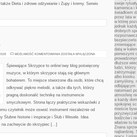
swoje rytuał
także Dieta i zdrowe odżywianie i Zupy i kremy. Serwis
kamienica i
świadkiem dzi
przez lata w
w której pozo
jednak każdy
drobnych sp
rozpoznawcz
bezpieczeńs
A
zmieniające 
datą w kalen
pierwszymi 
ŚLUB
 2026
MOŻLIWOŚĆ KOMENTOWANIA
ZOSTAŁA WYŁĄCZONA
I
prowadzonym
EKOLOGIA
dłuższe wiec
Śpiewające Skrzypce to online’owy blog poświęcony
ludzi, którz
zatrzymując 
muzyce, w którym skrzypce stają się głównym
albo kiosku.
bohaterem. To miejsce stworzone dla osób, które chcą
zamyślony, m
odbijającym 
odkrywać piękno melodii, a także dla tych, którzy
natomiast po
pragną doskonalić technikę na instrumencie
atmosferę ni
a każdy dom
smyczkowym. Strona łączy praktyczne wskazówki z
spokojnej s
mieście bywa
zemu czytelnik może oswoić instrument niezależnie od
przyzwyczail
lubne historie i inspiracje i Ślub i Wesele. Idea
bodźców i ni
właśnie tu ł
ę na zachwycie do skrzypiec […]
Znana sprzed
najbardziej.
pracy. Listo