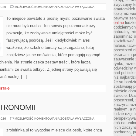
zwyczajny k
SZKOŁA
 2026
MOŻLIWOŚĆ KOMENTOWANIA
ZOSTAŁA WYŁĄCZONA
amatorskich 
I
lepiej niż w
EDUKACJA
pewnym sensi
To miejsce powstało z prostej myśli: poznawanie świata
online
ludzki
nie musi być nudna. Ten serwis popularnonaukowy
codziennych 
naturalny, 
pokazuje, że zdobywanie umiejętności może być
zapominać o 
fascynującą podróżą. Jeśli kiedykolwiek miałeś
kształtować 
hałasu, łatw
wrażenie, że szkolne tematy są przegadane, tutaj
przestrzeń n
ekranami i p
znajdziesz jasne omówienia, które pomagają ogarnąć
zauważenie 
nienia. Na stronie czeka zestaw treści, które łączą
rynku, rozm
odwiedziny w
ankami ze świata odkryć. Z jednej strony pojawiają się
nad poblisk
ować naukę, […]
niż najbardz
że są bardzi
zostawiają 
KETING
mieście dora
świecie. Dzi
przestrzeni,
zaczyna roz
TRONOMII
realnym, a n
ludzie częst
perspektywac
ALKOHOL
 2026
MOŻLIWOŚĆ KOMENTOWANIA
ZOSTAŁA WYŁĄCZONA
W
coś naturaln
GASTRONOMII
nich zaczyna
zrobdrinka.pl to wygodne miejsce dla osób, które chcą
pochodzą, po