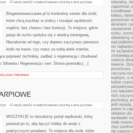
naturalny, 
CROSSFIT
 2026
MOŻLIWOŚĆ KOMENTOWANIA
ZOSTAŁA WYŁĄCZONA
zapominać o 
kształtować 
Bieganiewwarszawie.pl to konkretny serwis dla osób,
hałasu, łatw
przestrzeń n
które chcą truchtać w stolicy i rozwijać wydolność
ekranami i p
mądrze, bez chaosu i bez kontuzji. To miejsce, gdzie
zauważenie 
rynku, rozm
pasja do ruchu spotyka się z wiedzą treningową.
odwiedziny w
Niezależnie od tego, czy dopiero zaczynasz pierwsze
nad poblisk
niż najbardz
kroki na trasie, czy masz za sobą wiele startów,
że są bardzi
zostawiają 
ce poprawić technikię, zadbać o regenerację i zbudować
mieście dora
o Siłownia i Regeneracja i sen. Strona powstała […]
świecie. Dzi
przestrzeni,
zaczyna roz
HOLOGIA TRENINGU
realnym, a n
ludzie częst
perspektywac
coś naturaln
ARPIOWE
nich zaczyna
pochodzą, po
jeśli wyjadą
WĘDKARSTWO
 2026
MOŻLIWOŚĆ KOMENTOWANIA
ZOSTAŁA WYŁĄCZONA
KARPIOWE
potem w zap
układzie uli
MOCZYKIJE to niezależny portal wędkarski, który
wydawało się
małe miasta
powstał po to, aby łączyć hobby do wody z
zbyt zamknię
praktycznymi poradami. To miejsce dla osób, które
nie zawsze 