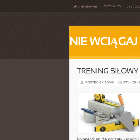
Archiwum
Strona główna
Jastrzę
NIE WCIĄGAJ
TRENING SIŁOWY
POSTED BY ADMIN
STY - 25 -
kompendium dla początkujących i 