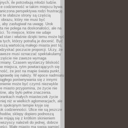
nych, ile potrzebują młodzi ludzie.
 że codzienność w takim miejscu bywa
raniczona perspektywa rodzi frustrację.
 te słabsze strony są częścią
obrazu, który nie musi być
, aby zasługiwał na uwagę. Urok
a nie polega na doskonałości, ale na
ci. To miejsce, które nie udaje
d stan i właśnie dzięki temu może być
a tych, którzy potrafią je docenić. Być
szą wartością małego miasta jest to,
dzyskać poczucie proporcji. Uczy, że
zawsze musi oznaczać spektakularny
częście nie zawsze wymaga
 zmiany. Czasem wystarczy bliskość
me miejsca, rytm powtarzających się
mość, że jest na mapie świata punkt,
naprawdę się należy. W epoce nadmiaru
 ciągłego porównywania się z innymi
zenienie może być czymś niezwykle
e miasto przypomina, że życie nie
śne, aby było pełne znaczenia.
orankach małych miasteczek życie
lniej niż w wielkich aglomeracjach, ale
m spokojnym tempie kryje się
ok codzienności. Ulice nie są jeszcze
hodów, sklepy dopiero podnoszą
zie mijają się z krótkim skinieniem
 wszyscy należeli do jednej, dobrze
ieści. Małe miasto ma swoją pamięć,