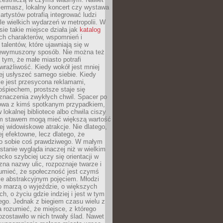
iermasz, lokalny koncert czy wystawa
artystów potrafią integrować ludzi
iele wielkich wydarzeń w metropolii. W
e takie miejsce działa jak
katalog
ch charakterów, wspomnień i
talentów, które ujawniają się w
niewymuszony sposób. Nie można też
tym, że małe miasto potrafi
wrażliwość. Kiedy wokół jest mniej
iej usłyszeć samego siebie. Kiedy
ie jest przesycona reklamami,
ośpiechem, prostsze staje się
znaczenia zwykłych chwil. Spacer po
owa z kimś spotkanym przypadkiem,
 lokalnej bibliotece albo chwila ciszy
im stawem mogą mieć większą wartość
iej widowiskowe atrakcje. Nie dlatego,
ej efektowne, lecz dlatego, że
po sobie coś prawdziwego. W małym
stanie wygląda inaczej niż w wielkim
ecko szybciej uczy się orientacji w
 zna nazwy ulic, rozpoznaje twarze i
umieć, że społeczność jest czymś
ie abstrakcyjnym pojęciem. Młodzi
o marzą o wyjeździe, o większych
h, o życiu gdzie indziej i jest w tym
ego. Jednak z biegiem czasu wielu z
 rozumieć, że miejsce, z którego
zostawiło w nich trwały ślad. Nawet