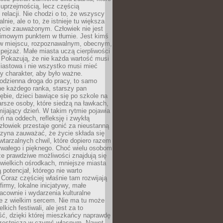
 uprzejmością, lecz częścią
 relacji. Nie chodzi o to, że wszyscy
alnie, ale o to, że istnieje tu większa
ycie zauważonym. Człowiek nie jest
nimowym punktem w tłumie. Jest kimś
 miejscu, rozpoznawalnym, obecnym,
ejzaż. Małe miasta uczą cierpliwości
 Pokazują, że nie każda wartość musi
iastowa i nie wszystko musi mieć
y charakter, aby było ważne.
odzienna droga do pracy, to samo
ne każdego ranka, starszy pan
ębie, dzieci bawiące się po szkole na
arsze osoby, które siedzą na ławkach,
ijający dzień. W takim rytmie pojawia
eń na oddech, refleksję i zwykłą
łowiek przestaje gonić za nieustanną
czyna zauważać, że życie składa się
wtarzalnych chwil, które dopiero razem
rwałego i pięknego. Choć wielu osobom
że prawdziwe możliwości znajdują się
wielkich ośrodkach, mniejsze miasta
 potencjał, którego nie warto
Coraz częściej właśnie tam rozwijają
firmy, lokalne inicjatywy, małe
racownie i wydarzenia kulturalne
e z wielkim sercem. Nie ma tu może
kich festiwali, ale jest za to
ć, dzięki której mieszkańcy naprawdę
czestniczą w czymś własnym. Nawet