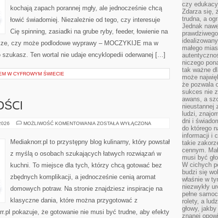
czy edukacyj
kochają zapach porannej mgły, ale jednocześnie chcą
Zdarza się,
trudna, a og
łowić świadomiej. Niezależnie od tego, czy interesuje
Jednak nawet
Cię spinning, zasiadki na grube ryby, feeder, łowienie na
prawdziwego 
idealizowany
rsze, czy może podlodowe wyprawy – MOCZYKIJE ma w
małego miast
o szukasz. Ten wortal nie udaje encyklopedii oderwanej […]
autentycznoś
niczego pona
tak ważne dl
EM W CYFROWYM ŚWIECIE
może najwięk
że pozwala o
sukces nie 
awans, a sz
OŚCI
nieustannej
ludzi, znajo
dni i świado
DESERY
 2026
MOŻLIWOŚĆ KOMENTOWANIA
ZOSTAŁA WYŁĄCZONA
do którego 
I
SŁODKOŚCI
informacji i
Mediaknorr.pl to przystępny blog kulinarny, który powstał
takie zakor
cennym. Mał
z myślą o osobach szukających łatwych rozwiązań w
musi być gło
W cichych p
kuchni. To miejsce dla tych, którzy chcą gotować bez
budzi się wo
zbędnych komplikacji, a jednocześnie cenią aromat
właśnie w ty
niezwykły ur
domowych potraw. Na stronie znajdziesz inspiracje na
pełne samoc
klasyczne dania, które można przygotować z
rolety, a lud
głowy, jakby
r.pl pokazuje, że gotowanie nie musi być trudne, aby efekty
znanej opow