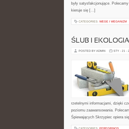
były satysfakcjonujące. Polecamy 
kieruje się […]
CATEGORIES:
WEGE I WEGANIZM
ŚLUB I EKOLOGI
POSTED BY ADMIN
STY - 21 -
rzetelnymi informacjami, dzięki c
poziomu zaawansowania. Polecamy Ś
Śpiewających Skrzypiec opiera si
CATEGORIES:
PEREGRINOS