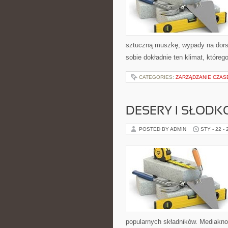
sztuczną muszkę, wypady na do
sobie dokładnie ten klimat, któreg
CATEGORIES:
ZARZĄDZANIE CZAS
DESERY I SŁODK
POSTED BY ADMIN
STY - 22 -
popularnych składników. Mediaknor