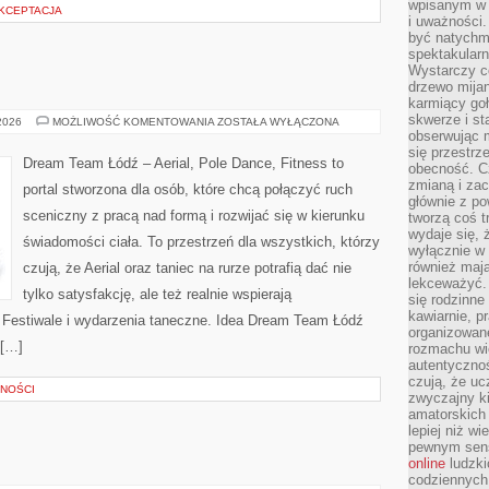
wpisanym w p
AKCEPTACJA
i uważności.
być natychm
spektakularn
Wystarczy c
drzewo mija
karmiący goł
skwerze i st
HISTORIA
 2026
MOŻLIWOŚĆ KOMENTOWANIA
ZOSTAŁA WYŁĄCZONA
TAŃCA
obserwując m
się przestrz
Dream Team Łódź – Aerial, Pole Dance, Fitness to
obecność. Cz
zmianą i za
portal stworzona dla osób, które chcą połączyć ruch
głównie z po
sceniczny z pracą nad formą i rozwijać się w kierunku
tworzą coś t
wydaje się, 
świadomości ciała. To przestrzeń dla wszystkich, którzy
wyłącznie w 
również mają
czują, że Aerial oraz taniec na rurze potrafią dać nie
lekceważyć. 
tylko satysfakcję, ale też realnie wspierają
się rodzinne 
kawiarnie, p
 Festiwale i wydarzenia taneczne. Idea Dream Team Łódź
organizowan
 […]
rozmachu wiel
autentycznoś
czują, że u
NOŚCI
zwyczajny k
amatorskich 
lepiej niż w
pewnym sensi
online
ludzki
codziennych 