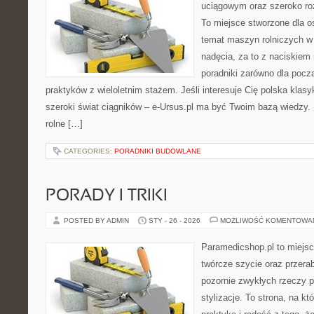
uciągowym oraz szeroko roz
To miejsce stworzone dla o
temat maszyn rolniczych w
nadęcia, za to z naciskiem
poradniki zarówno dla począ
praktyków z wieloletnim stażem. Jeśli interesuje Cię polska klasy
szeroki świat ciągników – e-Ursus.pl ma być Twoim bazą wiedzy
rolne […]
CATEGORIES:
PORADNIKI BUDOWLANE
PORADY I TRIKI
POSTED BY ADMIN
STY - 26 - 2026
MOŻLIWOŚĆ KOMENTOWA
Paramedicshop.pl to miejsc
twórcze szycie oraz przerab
pozornie zwykłych rzeczy 
stylizacje. To strona, na któ