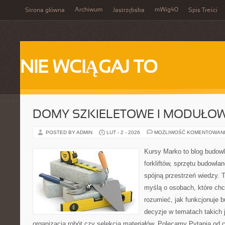
Archiwum
mWig40
Strona główna
Jastrzębska
Spis Treści
NIE WCIĄGAJ TO
DOMY SZKIELETOWE I MODUŁO
POSTED BY ADMIN
LUT - 2 - 2026
MOŻLIWOŚĆ KOMENTOWAN
Kursy Marko to blog budowl
forkliftów, sprzętu budowla
spójną przestrzeń wiedzy. 
myślą o osobach, które chc
rozumieć, jak funkcjonuje 
decyzje w tematach takich 
organizacja robót czy selekcja materiałów. Polecamy Pytania od c