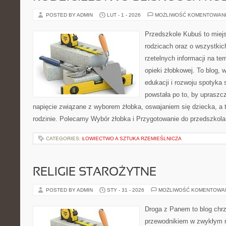
POSTED BY ADMIN
LUT - 1 - 2026
MOŻLIWOŚĆ KOMENTOWAN
Przedszkole Kubuś to miej
rodzicach oraz o wszystkic
rzetelnych informacji na te
opieki żłobkowej. To blog,
edukacji i rozwoju spotyka 
powstała po to, by upraszcz
napięcie związane z wyborem żłobka, oswajaniem się dziecka, a t
rodzinie. Polecamy Wybór żłobka i Przygotowanie do przedszkola
CATEGORIES:
ŁOWIECTWO A SZTUKA RZEMIEŚLNICZA
RELIGIE STAROŻYTNE
POSTED BY ADMIN
STY - 31 - 2026
MOŻLIWOŚĆ KOMENTOWA
Droga z Panem to blog chrz
przewodnikiem w zwykłym r