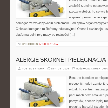
znaleźć rzetelne opracowan
rzeczywistości. To serwis 
wspierać prowadzenie zajęć
pomagać w rozwiązywaniu problemów – od spraw organizacyjnych
Ciekawe kategorie to Reformy edukacyjne i Ocena i ewaluacja uc
platforma pełni rolę mapy po realności […]
CATEGORIES:
ARCHITEKTURA
ALERGIE SKÓRNE I PIELĘGNACJA
POSTED BY ADMIN
STY - 28 - 2026
MOŻLIWOŚĆ KOMENTOWA
Beat the boredom to miejsc
przegonić nudę i zamienić 
rytuał. To centrum inspiracj
perfumach oraz emaliach p
pomysłów, chcesz lepiej ro
produkty bardziej świadomie