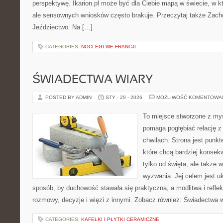
perspektywę. Ikarion.pl może być dla Ciebie mapą w świecie, w kt
ale sensownych wniosków często brakuje. Przeczytaj także Zacho
Jeździectwo. Na […]
CATEGORIES:
NOCLEGI WE FRANCJI
ŚWIADECTWA WIARY
POSTED BY ADMIN
STY - 29 - 2026
MOŻLIWOŚĆ KOMENTOWA
To miejsce stworzone z myś
pomaga pogłębiać relację 
chwilach. Strona jest punkt
które chcą bardziej konsekw
tylko od święta, ale także 
wyzwania. Jej celem jest u
sposób, by duchowość stawała się praktyczna, a modlitwa i reflek
rozmowy, decyzje i więzi z innymi. Zobacz również: Świadectwa 
CATEGORIES:
KAFELKI I PŁYTKI CERAMICZNE