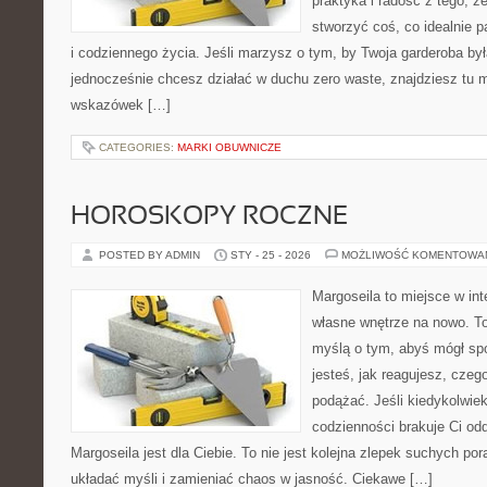
praktyka i radość z tego, 
stworzyć coś, co idealnie p
i codziennego życia. Jeśli marzysz o tym, by Twoja garderoba by
jednocześnie chcesz działać w duchu zero waste, znajdziesz tu m
wskazówek […]
CATEGORIES:
MARKI OBUWNICZE
HOROSKOPY ROCZNE
POSTED BY ADMIN
STY - 25 - 2026
MOŻLIWOŚĆ KOMENTOWA
Margoseila to miejsce w in
własne wnętrze na nowo. To
myślą o tym, abyś mógł sp
jesteś, jak reagujesz, czeg
podążać. Jeśli kiedykolwie
codzienności brakuje Ci odd
Margoseila jest dla Ciebie. To nie jest kolejna zlepek suchych p
układać myśli i zamieniać chaos w jasność. Ciekawe […]