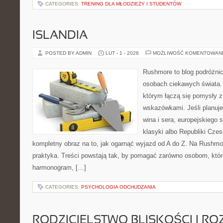
CATEGORIES:
TRENING DLA MŁODZIEŻY I STUDENTÓW
ISLANDIA
POSTED BY ADMIN
LUT - 1 - 2026
MOŻLIWOŚĆ KOMENTOWAN
Rushmore to blog podróżnic
osobach ciekawych świata. 
którym łączą się pomysły 
wskazówkami. Jeśli planuje
wina i sera, europejskiego s
klasyki albo Republiki Czes
kompletny obraz na to, jak ogarnąć wyjazd od A do Z. Na Rushmor
praktyka. Treści powstają tak, by pomagać zarówno osobom, któr
harmonogram, […]
CATEGORIES:
PSYCHOLOGIA ODCHUDZANIA
RODZICIELSTWO BLISKOŚCI I RO