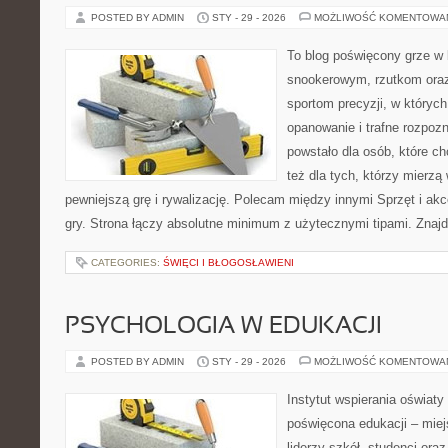
POSTED BY ADMIN
STY - 29 - 2026
MOŻLIWOŚĆ KOMENTOWA
To blog poświęcony grze w 
snookerowym, rzutkom oraz
sportom precyzji, w których
opanowanie i trafne rozpozn
powstało dla osób, które ch
też dla tych, którzy mierzą 
pewniejszą grę i rywalizację. Polecam między innymi Sprzęt i akces
gry. Strona łączy absolutne minimum z użytecznymi tipami. Znajdz
CATEGORIES:
ŚWIĘCI I BŁOGOSŁAWIENI
PSYCHOLOGIA W EDUKACJI
POSTED BY ADMIN
STY - 29 - 2026
MOŻLIWOŚĆ KOMENTOWA
Instytut wspierania oświaty
poświęcona edukacji – miej
liderzy szkół, studenci ora