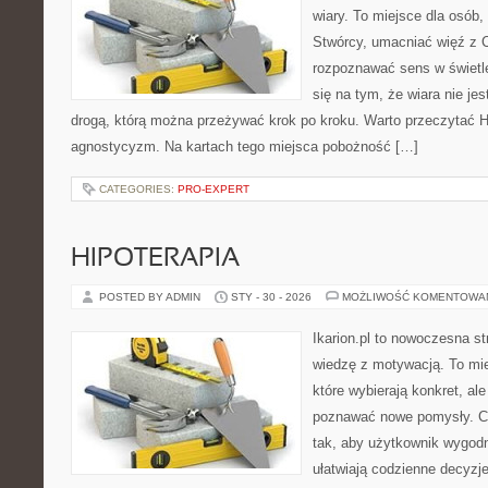
wiary. To miejsce dla osób,
Stwórcy, umacniać więź z 
rozpoznawać sens w świetle
się na tym, że wiara nie je
drogą, którą można przeżywać krok po kroku. Warto przeczytać H
agnostycyzm. Na kartach tego miejsca pobożność […]
CATEGORIES:
PRO-EXPERT
HIPOTERAPIA
POSTED BY ADMIN
STY - 30 - 2026
MOŻLIWOŚĆ KOMENTOWA
Ikarion.pl to nowoczesna st
wiedzę z motywacją. To mie
które wybierają konkret, al
poznawać nowe pomysły. C
tak, aby użytkownik wygodni
ułatwiają codzienne decyzje