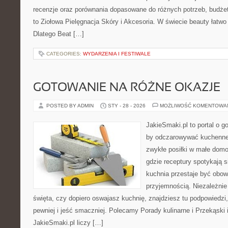
recenzje oraz porównania dopasowane do różnych potrzeb, budżet
to Ziołowa Pielęgnacja Skóry i Akcesoria. W świecie beauty łat
Dlatego Beat […]
CATEGORIES:
WYDARZENIA I FESTIWALE
GOTOWANIE NA RÓŻNE OKAZJE
POSTED BY ADMIN
STY - 28 - 2026
MOŻLIWOŚĆ KOMENTOWA
JakieSmaki.pl to portal o g
by odczarowywać kuchenne
zwykłe posiłki w małe domo
gdzie receptury spotykają s
kuchnia przestaje być obowi
przyjemnością. Niezależnie
święta, czy dopiero oswajasz kuchnię, znajdziesz tu podpowiedzi
pewniej i jeść smaczniej. Polecamy Porady kulinarne i Przekąski 
JakieSmaki.pl liczy […]