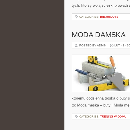
tych, którzy wolą ścieżki prowadz
CATEGORIES:
IRISHROOTS
MODA DAMSKA –
POSTED BY ADMIN
LUT - 3 - 2
któremu codzienna troska o buty st
to: Moda męska – buty i Moda męs
CATEGORIES:
TRENING W DOMU