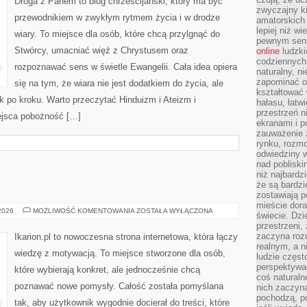
Droga z Panem to blog chrześcijański, który ma być
zwyczajny k
przewodnikiem w zwykłym rytmem życia i w drodze
amatorskich 
lepiej niż w
wiary. To miejsce dla osób, które chcą przylgnąć do
pewnym sensi
Stwórcy, umacniać więź z Chrystusem oraz
online
ludzki
codziennych 
rozpoznawać sens w świetle Ewangelii. Cała idea opiera
naturalny, 
zapominać o 
się na tym, że wiara nie jest dodatkiem do życia, ale
kształtować 
 po kroku. Warto przeczytać Hinduizm i Ateizm i
hałasu, łatw
przestrzeń n
ejsca pobożność […]
ekranami i p
zauważenie 
rynku, rozm
odwiedziny w
nad poblisk
niż najbardz
że są bardzi
zostawiają 
mieście dora
HIPOTERAPIA
 2026
MOŻLIWOŚĆ KOMENTOWANIA
ZOSTAŁA WYŁĄCZONA
świecie. Dzi
przestrzeni,
zaczyna roz
Ikarion.pl to nowoczesna strona internetowa, która łączy
realnym, a n
wiedzę z motywacją. To miejsce stworzone dla osób,
ludzie częst
perspektywac
które wybierają konkret, ale jednocześnie chcą
coś naturaln
poznawać nowe pomysły. Całość została pomyślana
nich zaczyna
pochodzą, po
tak, aby użytkownik wygodnie docierał do treści, które