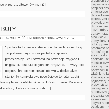
drobnych sp
rozpoznawcz
ące przez bazaltowe równiny niż […]
bezpieczeńs
zmieniające 
datą w kalen
pierwszymi 
prowadzonym
dłuższe wiec
 BUTY
ludzi, którz
zatrzymując 
albo kiosku.
MODA
026
MOŻLIWOŚĆ KOMENTOWANIA
ZOSTAŁA WYŁĄCZONA
zamyślony, m
DAMSKA
–
odbijającym 
BUTY
Spadlabuta to miejsce stworzone dla osób, które chcą
natomiast po
atmosferę ni
zaopiekować się o swoje pantofle w sposób
a każdy dom
profesjonalny. Jeśli stawiasz na prezencję, wygodę i
spokojnej s
mieście bywa
długowieczność ulubionych par, znajdziesz tu wszystko,
przyzwyczail
bodźców i ni
co potrzebne do konserwacji obuwia w doskonałym
właśnie tu ł
stanie. To kompleksowe podejście do tematu, dzięki
Znana sprzed
najbardziej.
aje się łatwa, a efekty widać po krótkim czasie. Kategorie
pracy. Listo
ka – buty. Dobre obuwie potrafi […]
nie są pustą
autentycznej
się znają ide
szansa na b
jedynie ano
osadzonym w