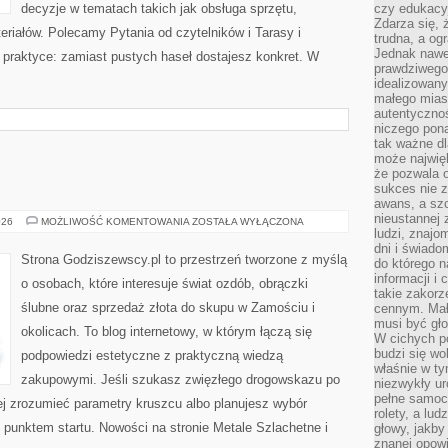
decyzje w tematach takich jak obsługa sprzętu,
czy edukacyj
Zdarza się,
eriałów. Polecamy Pytania od czytelników i Tarasy i
trudna, a og
Jednak nawet
a praktyce: zamiast pustych haseł dostajesz konkret. W
prawdziwego 
idealizowany
małego miast
autentycznoś
niczego pona
tak ważne dl
może najwięk
że pozwala o
sukces nie 
awans, a sz
nieustannej
BIŻUTERIA
026
MOŻLIWOŚĆ KOMENTOWANIA
ZOSTAŁA WYŁĄCZONA
ludzi, znajo
dni i świado
Strona Godziszewscy.pl to przestrzeń tworzone z myślą
do którego 
informacji i
o osobach, które interesuje świat ozdób, obrączki
takie zakor
ślubne oraz sprzedaż złota do skupu w Zamościu i
cennym. Mał
musi być gło
okolicach. To blog internetowy, w którym łączą się
W cichych p
budzi się wo
podpowiedzi estetyczne z praktyczną wiedzą
właśnie w ty
zakupowymi. Jeśli szukasz zwięzłego drogowskazu po
niezwykły ur
pełne samoc
iej zrozumieć parametry kruszcu albo planujesz wybór
rolety, a lud
m punktem startu. Nowości na stronie Metale Szlachetne i
głowy, jakby
znanej opow