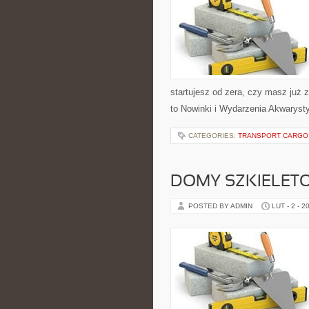
startujesz od zera, czy masz już 
to Nowinki i Wydarzenia Akwaryst
CATEGORIES:
TRANSPORT CARGO
DOMY SZKIELET
POSTED BY ADMIN
LUT - 2 - 2