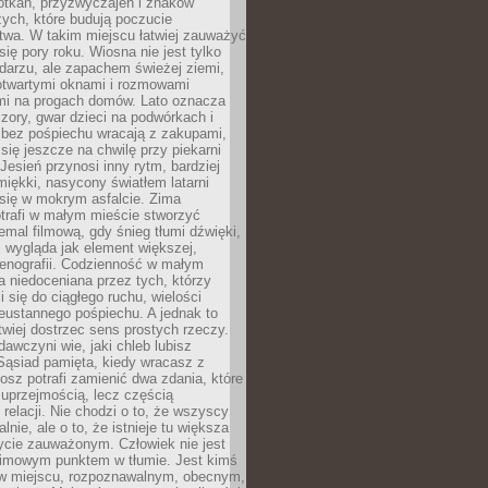
otkań, przyzwyczajeń i znaków
ych, które budują poczucie
twa. W takim miejscu łatwiej zauważyć
się pory roku. Wiosna nie jest tylko
darzu, ale zapachem świeżej ziemi,
otwartymi oknami i rozmowami
i na progach domów. Lato oznacza
zory, gwar dzieci na podwórkach i
y bez pośpiechu wracają z zakupami,
się jeszcze na chwilę przy piekarni
 Jesień przynosi inny rytm, bardziej
iękki, nasycony światłem latarni
się w mokrym asfalcie. Zima
trafi w małym mieście stworzyć
emal filmową, gdy śnieg tłumi dźwięki,
 wygląda jak element większej,
cenografii. Codzienność w małym
 niedoceniana przez tych, którzy
i się do ciągłego ruchu, wielości
eustannego pośpiechu. A jednak to
atwiej dostrzec sens prostych rzeczy.
awczyni wie, jaki chleb lubisz
 Sąsiad pamięta, kiedy wracasz z
nosz potrafi zamienić dwa zdania, które
 uprzejmością, lecz częścią
 relacji. Nie chodzi o to, że wszyscy
alnie, ale o to, że istnieje tu większa
ycie zauważonym. Człowiek nie jest
nimowym punktem w tłumie. Jest kimś
 miejscu, rozpoznawalnym, obecnym,