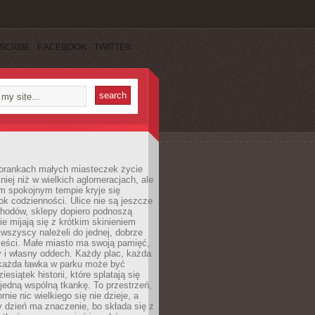
SCRIBE
FACEBOOK
TWITTER
orankach małych miasteczek życie
lniej niż w wielkich aglomeracjach, ale
m spokojnym tempie kryje się
ok codzienności. Ulice nie są jeszcze
hodów, sklepy dopiero podnoszą
zie mijają się z krótkim skinieniem
 wszyscy należeli do jednej, dobrze
ieści. Małe miasto ma swoją pamięć,
y i własny oddech. Każdy plac, każda
 każda ławka w parku może być
esiątek historii, które splatają się
 jedną wspólną tkankę. To przestrzeń,
rnie nic wielkiego się nie dzieje, a
 dzień ma znaczenie, bo składa się z