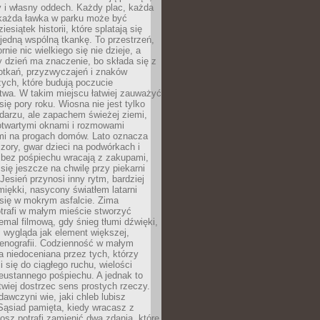
y i własny oddech. Każdy plac, każda
 każda ławka w parku może być
esiątek historii, które splatają się
 jedną wspólną tkankę. To przestrzeń,
rnie nic wielkiego się nie dzieje, a
 dzień ma znaczenie, bo składa się z
otkań, przyzwyczajeń i znaków
ych, które budują poczucie
twa. W takim miejscu łatwiej zauważyć
się pory roku. Wiosna nie jest tylko
darzu, ale zapachem świeżej ziemi,
otwartymi oknami i rozmowami
i na progach domów. Lato oznacza
zory, gwar dzieci na podwórkach i
y bez pośpiechu wracają z zakupami,
się jeszcze na chwilę przy piekarni
 Jesień przynosi inny rytm, bardziej
iękki, nasycony światłem latarni
się w mokrym asfalcie. Zima
trafi w małym mieście stworzyć
emal filmową, gdy śnieg tłumi dźwięki,
 wygląda jak element większej,
cenografii. Codzienność w małym
 niedoceniana przez tych, którzy
i się do ciągłego ruchu, wielości
eustannego pośpiechu. A jednak to
atwiej dostrzec sens prostych rzeczy.
awczyni wie, jaki chleb lubisz
 Sąsiad pamięta, kiedy wracasz z
nosz potrafi zamienić dwa zdania, które