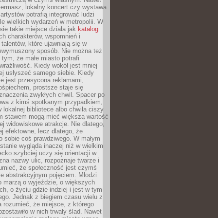
iermasz, lokalny koncert czy wystawa
artystów potrafią integrować ludzi
iele wielkich wydarzeń w metropolii. W
e takie miejsce działa jak
katalog
ch charakterów, wspomnień i
talentów, które ujawniają się w
niewymuszony sposób. Nie można też
tym, że małe miasto potrafi
wrażliwość. Kiedy wokół jest mniej
iej usłyszeć samego siebie. Kiedy
ie jest przesycona reklamami,
ośpiechem, prostsze staje się
znaczenia zwykłych chwil. Spacer po
owa z kimś spotkanym przypadkiem,
 lokalnej bibliotece albo chwila ciszy
im stawem mogą mieć większą wartość
iej widowiskowe atrakcje. Nie dlatego,
ej efektowne, lecz dlatego, że
po sobie coś prawdziwego. W małym
stanie wygląda inaczej niż w wielkim
ecko szybciej uczy się orientacji w
 zna nazwy ulic, rozpoznaje twarze i
umieć, że społeczność jest czymś
ie abstrakcyjnym pojęciem. Młodzi
o marzą o wyjeździe, o większych
h, o życiu gdzie indziej i jest w tym
ego. Jednak z biegiem czasu wielu z
 rozumieć, że miejsce, z którego
zostawiło w nich trwały ślad. Nawet