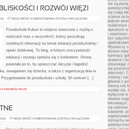
nie są pustą
LISKOŚCI I ROZWÓJ WIĘZI
autentycznej
się znają ide
szansa na b
RODZICIELSTWO
026
MOŻLIWOŚĆ KOMENTOWANIA
ZOSTAŁA WYŁĄCZONA
jedynie ano
BLISKOŚCI
I
osadzonym w
ROZWÓJ
Przedszkole Kubuś to miejsce stworzone z myślą o
wpisanym w p
WIĘZI
i uważności.
rodzicach oraz o wszystkich, którzy poszukują
być natychm
spektakularn
rzetelnych informacji na temat edukacji przedszkolnej i
Wystarczy c
opieki żłobkowej. To blog, w którym rzeczywistość
drzewo mija
karmiący goł
edukacji i rozwoju spotyka się z konkretem. Strona
skwerze i st
powstała po to, by upraszczać decyzje i łagodzić
obserwując m
się przestrz
a, oswajaniem się dziecka, a także z organizacją dnia w
obecność. Cz
zmianą i za
i Przygotowanie do przedszkola i szkoły. W centrum […]
głównie z po
tworzą coś t
KA RZEMIEŚLNICZA
wydaje się, 
wyłącznie w 
również mają
lekceważyć. 
się rodzinne 
YTNE
kawiarnie, p
organizowan
RELIGIE
 2026
MOŻLIWOŚĆ KOMENTOWANIA
ZOSTAŁA WYŁĄCZONA
rozmachu wiel
STAROŻYTNE
autentycznoś
czują, że u