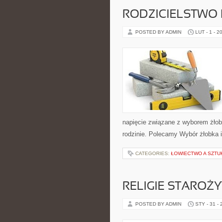
RODZICIELSTWO B
POSTED BY ADMIN
LUT - 1 - 2
napięcie związane z wyborem żłobk
rodzinie. Polecamy Wybór żłobka 
CATEGORIES:
ŁOWIECTWO A SZTU
RELIGIE STAROŻ
POSTED BY ADMIN
STY - 31 -