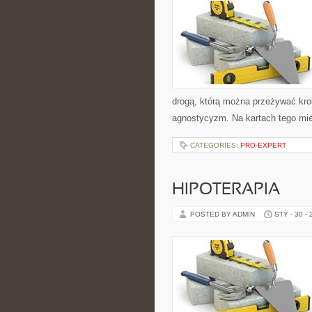
drogą, którą można przeżywać krok
agnostycyzm. Na kartach tego mi
CATEGORIES:
PRO-EXPERT
HIPOTERAPIA
POSTED BY ADMIN
STY - 30 -