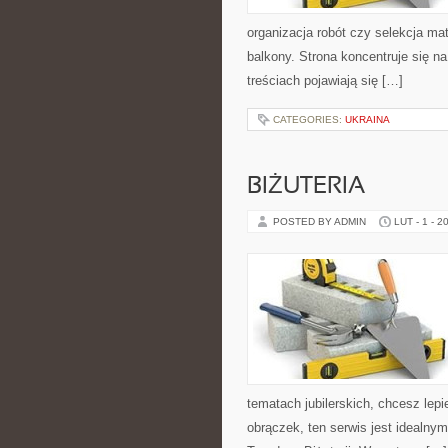
organizacja robót czy selekcja mat
balkony. Strona koncentruje się n
treściach pojawiają się […]
CATEGORIES:
UKRAINA
BIŻUTERIA
POSTED BY ADMIN
LUT - 1 - 2
tematach jubilerskich, chcesz lep
obrączek, ten serwis jest idealny