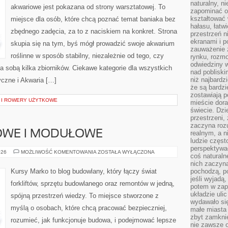
naturalny, 
akwariowe jest pokazana od strony warsztatowej. To
zapominać o 
kształtować 
miejsce dla osób, które chcą poznać temat baniaka bez
hałasu, łatw
zbędnego zadęcia, za to z naciskiem na konkret. Strona
przestrzeń n
ekranami i p
skupia się na tym, byś mógł prowadzić swoje akwarium
zauważenie 
roślinne w sposób stabilny, niezależnie od tego, czy
rynku, rozm
odwiedziny w
za sobą kilka zbiorników. Ciekawe kategorie dla wszystkich
nad poblisk
niż najbardz
yczne i Akwaria […]
że są bardzi
zostawiają 
 I ROWERY UŻYTKOWE
mieście dora
świecie. Dzi
przestrzeni,
zaczyna roz
OWE I MODUŁOWE
realnym, a n
ludzie częst
perspektywac
DOMY
026
MOŻLIWOŚĆ KOMENTOWANIA
ZOSTAŁA WYŁĄCZONA
coś naturaln
SZKIELETOWE
I
nich zaczyna
MODUŁOWE
Kursy Marko to blog budowlany, który łączy świat
pochodzą, po
jeśli wyjadą
forkliftów, sprzętu budowlanego oraz remontów w jedną,
potem w zap
układzie uli
spójną przestrzeń wiedzy. To miejsce stworzone z
wydawało się
myślą o osobach, które chcą pracować bezpieczniej,
małe miasta
zbyt zamknię
rozumieć, jak funkcjonuje budowa, i podejmować lepsze
nie zawsze 