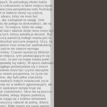
nych, ile potrzebują młodzi ludzie.
 że codzienność w takim miejscu bywa
raniczona perspektywa rodzi frustrację.
 te słabsze strony są częścią
obrazu, który nie musi być
, aby zasługiwał na uwagę. Urok
a nie polega na doskonałości, ale na
ci. To miejsce, które nie udaje
d stan i właśnie dzięki temu może być
a tych, którzy potrafią je docenić. Być
szą wartością małego miasta jest to,
dzyskać poczucie proporcji. Uczy, że
zawsze musi oznaczać spektakularny
częście nie zawsze wymaga
 zmiany. Czasem wystarczy bliskość
me miejsca, rytm powtarzających się
mość, że jest na mapie świata punkt,
naprawdę się należy. W epoce nadmiaru
 ciągłego porównywania się z innymi
zenienie może być czymś niezwykle
e miasto przypomina, że życie nie
śne, aby było pełne znaczenia.
orankach małych miasteczek życie
lniej niż w wielkich aglomeracjach, ale
m spokojnym tempie kryje się
ok codzienności. Ulice nie są jeszcze
hodów, sklepy dopiero podnoszą
zie mijają się z krótkim skinieniem
 wszyscy należeli do jednej, dobrze
ieści. Małe miasto ma swoją pamięć,