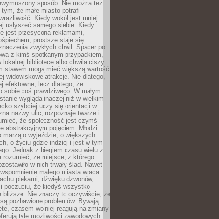
niewymuszony sposób. Nie można też
tym, że małe miasto potrafi
wrażliwość. Kiedy wokół jest mniej
iej usłyszeć samego siebie. Kiedy
ie jest przesycona reklamami,
ośpiechem, prostsze staje się
znaczenia zwykłych chwil. Spacer po
owa z kimś spotkanym przypadkiem,
 lokalnej bibliotece albo chwila ciszy
im stawem mogą mieć większą wartość
iej widowiskowe atrakcje. Nie dlatego,
ej efektowne, lecz dlatego, że
po sobie coś prawdziwego. W małym
stanie wygląda inaczej niż w wielkim
ecko szybciej uczy się orientacji w
 zna nazwy ulic, rozpoznaje twarze i
umieć, że społeczność jest czymś
ie abstrakcyjnym pojęciem. Młodzi
o marzą o wyjeździe, o większych
h, o życiu gdzie indziej i jest w tym
ego. Jednak z biegiem czasu wielu z
 rozumieć, że miejsce, z którego
zostawiło w nich trwały ślad. Nawet
, wspomnienie małego miasta wraca
achu piekarni, dźwięku dzwonów,
c i poczuciu, że kiedyś wszystko
 bliższe. Nie znaczy to oczywiście, że
 są pozbawione problemów. Bywają
te, czasem wolniej reagują na zmiany,
oferują tyle możliwości zawodowych