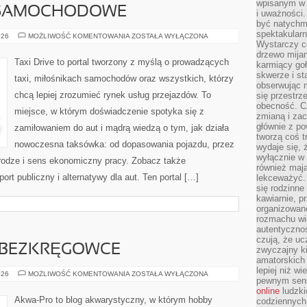
wpisanym w p
 SAMOCHODOWE
i uważności.
być natychm
spektakularn
UBEZPIECZENIA
026
MOŻLIWOŚĆ KOMENTOWANIA
ZOSTAŁA WYŁĄCZONA
SAMOCHODOWE
Wystarczy c
drzewo mija
Taxi Drive to portal tworzony z myślą o prowadzących
karmiący goł
skwerze i st
taxi, miłośnikach samochodów oraz wszystkich, którzy
obserwując m
chcą lepiej zrozumieć rynek usług przejazdów. To
się przestrz
obecność. Cz
miejsce, w którym doświadczenie spotyka się z
zmianą i za
głównie z po
zamiłowaniem do aut i mądrą wiedzą o tym, jak działa
tworzą coś t
nowoczesna taksówka: od dopasowania pojazdu, przez
wydaje się, 
wyłącznie w 
drodze i sens ekonomiczny pracy. Zobacz także
również mają
rt publiczny i alternatywy dla aut. Ten portal […]
lekceważyć. 
się rodzinne 
kawiarnie, p
organizowan
rozmachu wiel
autentycznoś
czują, że u
E BEZKRĘGOWCE
zwyczajny k
amatorskich 
lepiej niż w
KREWETKI
026
MOŻLIWOŚĆ KOMENTOWANIA
ZOSTAŁA WYŁĄCZONA
pewnym sensi
I
INNE
online
ludzki
BEZKRĘGOWCE
Akwa-Pro to blog akwarystyczny, w którym hobby
codziennych 