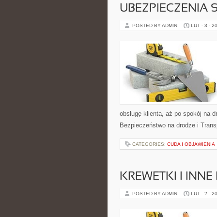
UBEZPIECZENIA
POSTED BY ADMIN
LUT - 3 - 2
obsługę klienta, aż po spokój na 
Bezpieczeństwo na drodze i Transpo
CATEGORIES:
CUDA I OBJAWIENIA
KREWETKI I INN
POSTED BY ADMIN
LUT - 2 - 2