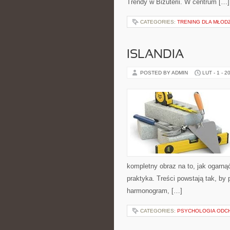
Trendy w Biżuterii. W centrum […]
CATEGORIES:
TRENING DLA MŁOD
ISLANDIA
POSTED BY ADMIN
LUT - 1 - 2
kompletny obraz na to, jak ogarną
praktyka. Treści powstają tak, by
harmonogram, […]
CATEGORIES:
PSYCHOLOGIA ODC