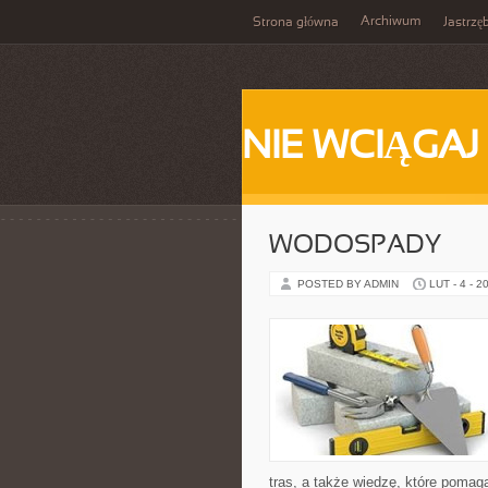
Archiwum
Strona główna
Jastrzę
NIE WCIĄGAJ
WODOSPADY
POSTED BY ADMIN
LUT - 4 - 2
tras, a także wiedzę, które pomag