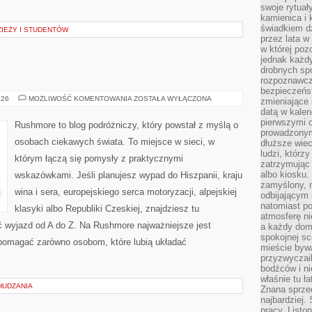
swoje rytuał
kamienica i
świadkiem dzi
ZIEŻY I STUDENTÓW
przez lata w
w której pozo
jednak każdy
drobnych sp
rozpoznawcz
bezpieczeńs
ISLANDIA
026
MOŻLIWOŚĆ KOMENTOWANIA
ZOSTAŁA WYŁĄCZONA
zmieniające 
datą w kalen
pierwszymi 
Rushmore to blog podróżniczy, który powstał z myślą o
prowadzonym
osobach ciekawych świata. To miejsce w sieci, w
dłuższe wiec
ludzi, którz
którym łączą się pomysły z praktycznymi
zatrzymując 
albo kiosku.
wskazówkami. Jeśli planujesz wypad do Hiszpanii, kraju
zamyślony, m
wina i sera, europejskiego serca motoryzacji, alpejskiej
odbijającym 
natomiast po
klasyki albo Republiki Czeskiej, znajdziesz tu
atmosferę ni
ć wyjazd od A do Z. Na Rushmore najważniejsze jest
a każdy dom
spokojnej s
 pomagać zarówno osobom, które lubią układać
mieście bywa
przyzwyczail
bodźców i ni
właśnie tu ł
HUDZANIA
Znana sprzed
najbardziej.
pracy. Listo