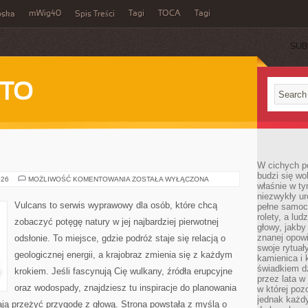
mWig40
Tagi
TOCA
Tagi
bska
Spis Treści
SUB
 TO
W cichych p
budzi się wo
WODOSPADY
026
MOŻLIWOŚĆ KOMENTOWANIA
ZOSTAŁA WYŁĄCZONA
właśnie w ty
niezwykły ur
Vulcans to serwis wyprawowy dla osób, które chcą
pełne samoc
rolety, a lud
zobaczyć potęgę natury w jej najbardziej pierwotnej
głowy, jakby
znanej opow
odsłonie. To miejsce, gdzie podróż staje się relacją o
swoje rytuał
geologicznej energii, a krajobraz zmienia się z każdym
kamienica i
świadkiem dzi
krokiem. Jeśli fascynują Cię wulkany, źródła erupcyjne
przez lata w
oraz wodospady, znajdziesz tu inspiracje do planowania
w której pozo
jednak każdy
ają przeżyć przygodę z głową. Strona powstała z myślą o