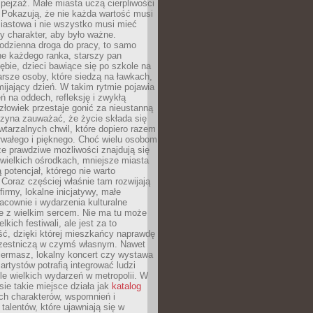
ejzaż. Małe miasta uczą cierpliwości
 Pokazują, że nie każda wartość musi
iastowa i nie wszystko musi mieć
y charakter, aby było ważne.
odzienna droga do pracy, to samo
ne każdego ranka, starszy pan
ębie, dzieci bawiące się po szkole na
arsze osoby, które siedzą na ławkach,
ijający dzień. W takim rytmie pojawia
eń na oddech, refleksję i zwykłą
łowiek przestaje gonić za nieustanną
czyna zauważać, że życie składa się
wtarzalnych chwil, które dopiero razem
rwałego i pięknego. Choć wielu osobom
że prawdziwe możliwości znajdują się
wielkich ośrodkach, mniejsze miasta
 potencjał, którego nie warto
Coraz częściej właśnie tam rozwijają
firmy, lokalne inicjatywy, małe
racownie i wydarzenia kulturalne
e z wielkim sercem. Nie ma tu może
kich festiwali, ale jest za to
ć, dzięki której mieszkańcy naprawdę
czestniczą w czymś własnym. Nawet
iermasz, lokalny koncert czy wystawa
artystów potrafią integrować ludzi
iele wielkich wydarzeń w metropolii. W
e takie miejsce działa jak
katalog
ch charakterów, wspomnień i
talentów, które ujawniają się w