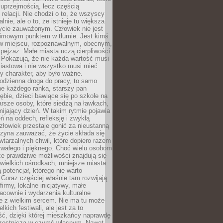
 uprzejmością, lecz częścią
 relacji. Nie chodzi o to, że wszyscy
alnie, ale o to, że istnieje tu większa
ycie zauważonym. Człowiek nie jest
nimowym punktem w tłumie. Jest kimś
 miejscu, rozpoznawalnym, obecnym,
ejzaż. Małe miasta uczą cierpliwości
 Pokazują, że nie każda wartość musi
iastowa i nie wszystko musi mieć
y charakter, aby było ważne.
odzienna droga do pracy, to samo
ne każdego ranka, starszy pan
ębie, dzieci bawiące się po szkole na
arsze osoby, które siedzą na ławkach,
ijający dzień. W takim rytmie pojawia
eń na oddech, refleksję i zwykłą
łowiek przestaje gonić za nieustanną
czyna zauważać, że życie składa się
wtarzalnych chwil, które dopiero razem
rwałego i pięknego. Choć wielu osobom
że prawdziwe możliwości znajdują się
wielkich ośrodkach, mniejsze miasta
 potencjał, którego nie warto
Coraz częściej właśnie tam rozwijają
firmy, lokalne inicjatywy, małe
racownie i wydarzenia kulturalne
e z wielkim sercem. Nie ma tu może
kich festiwali, ale jest za to
ć, dzięki której mieszkańcy naprawdę
czestniczą w czymś własnym. Nawet