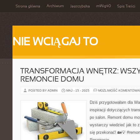
Archiwum
mWig40
Strona główna
Jastrzębska
Spis Treści
NIE WCIĄGAJ TO
TRANSFORMACJA WNĘTRZ: WSZ
REMONCIE DOMU
POSTED BY ADMIN
MAJ - 15 - 2025
MOŻLIWOŚĆ KOMENTOWA
Dziś przygotowałam dla Wa
inspiracji dotyczących tran
po salon. Remont domu moż
wystarczy wiedzieć jak to zr
się przekonać! 🏡💡 #remo
#inspiracje