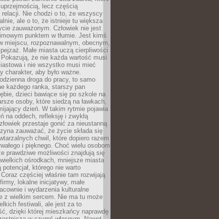
 uprzejmością, lecz częścią
 relacji. Nie chodzi o to, że wszyscy
alnie, ale o to, że istnieje tu większa
ycie zauważonym. Człowiek nie jest
nimowym punktem w tłumie. Jest kimś
 miejscu, rozpoznawalnym, obecnym,
ejzaż. Małe miasta uczą cierpliwości
 Pokazują, że nie każda wartość musi
iastowa i nie wszystko musi mieć
y charakter, aby było ważne.
odzienna droga do pracy, to samo
ne każdego ranka, starszy pan
ębie, dzieci bawiące się po szkole na
arsze osoby, które siedzą na ławkach,
ijający dzień. W takim rytmie pojawia
eń na oddech, refleksję i zwykłą
łowiek przestaje gonić za nieustanną
czyna zauważać, że życie składa się
wtarzalnych chwil, które dopiero razem
rwałego i pięknego. Choć wielu osobom
że prawdziwe możliwości znajdują się
wielkich ośrodkach, mniejsze miasta
 potencjał, którego nie warto
Coraz częściej właśnie tam rozwijają
firmy, lokalne inicjatywy, małe
racownie i wydarzenia kulturalne
e z wielkim sercem. Nie ma tu może
kich festiwali, ale jest za to
ć, dzięki której mieszkańcy naprawdę
czestniczą w czymś własnym. Nawet