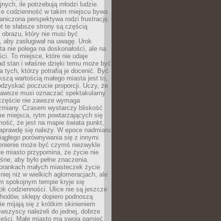
nych, ile potrzebują młodzi ludzie.
 że codzienność w takim miejscu bywa
raniczona perspektywa rodzi frustrację.
 te słabsze strony są częścią
obrazu, który nie musi być
, aby zasługiwał na uwagę. Urok
a nie polega na doskonałości, ale na
ci. To miejsce, które nie udaje
d stan i właśnie dzięki temu może być
a tych, którzy potrafią je docenić. Być
szą wartością małego miasta jest to,
dzyskać poczucie proporcji. Uczy, że
zawsze musi oznaczać spektakularny
częście nie zawsze wymaga
 zmiany. Czasem wystarczy bliskość
me miejsca, rytm powtarzających się
mość, że jest na mapie świata punkt,
naprawdę się należy. W epoce nadmiaru
 ciągłego porównywania się z innymi
zenienie może być czymś niezwykle
e miasto przypomina, że życie nie
śne, aby było pełne znaczenia.
orankach małych miasteczek życie
lniej niż w wielkich aglomeracjach, ale
m spokojnym tempie kryje się
ok codzienności. Ulice nie są jeszcze
hodów, sklepy dopiero podnoszą
zie mijają się z krótkim skinieniem
 wszyscy należeli do jednej, dobrze
ieści. Małe miasto ma swoją pamięć,