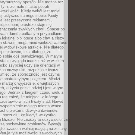
niewymuszony sposób. Nie można też
tym, że małe miasto potrafi
wrażliwość. Kiedy wokół jest mniej
iej usłyszeć samego siebie. Kiedy
ie jest przesycona reklamami,
ośpiechem, prostsze staje się
znaczenia zwykłych chwil. Spacer po
owa z kimś spotkanym przypadkiem,
 lokalnej bibliotece albo chwila ciszy
im stawem mogą mieć większą wartość
iej widowiskowe atrakcje. Nie dlatego,
ej efektowne, lecz dlatego, że
po sobie coś prawdziwego. W małym
stanie wygląda inaczej niż w wielkim
ecko szybciej uczy się orientacji w
 zna nazwy ulic, rozpoznaje twarze i
umieć, że społeczność jest czymś
ie abstrakcyjnym pojęciem. Młodzi
o marzą o wyjeździe, o większych
h, o życiu gdzie indziej i jest w tym
ego. Jednak z biegiem czasu wielu z
 rozumieć, że miejsce, z którego
zostawiło w nich trwały ślad. Nawet
, wspomnienie małego miasta wraca
achu piekarni, dźwięku dzwonów,
c i poczuciu, że kiedyś wszystko
 bliższe. Nie znaczy to oczywiście, że
 są pozbawione problemów. Bywają
te, czasem wolniej reagują na zmiany,
oferują tyle możliwości zawodowych