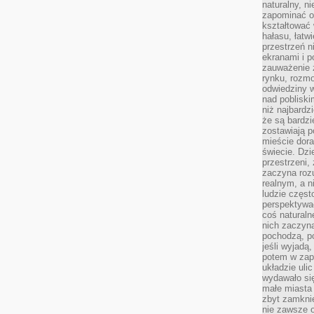
naturalny, 
zapominać o 
kształtować 
hałasu, łatw
przestrzeń n
ekranami i p
zauważenie 
rynku, rozm
odwiedziny w
nad poblisk
niż najbardz
że są bardzi
zostawiają 
mieście dora
świecie. Dzi
przestrzeni,
zaczyna roz
realnym, a n
ludzie częst
perspektywac
coś naturaln
nich zaczyna
pochodzą, po
jeśli wyjadą
potem w zap
układzie uli
wydawało się
małe miasta
zbyt zamknię
nie zawsze 