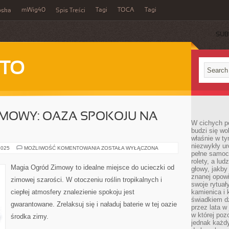
mWig40
Tagi
TOCA
Tagi
bska
Spis Treści
SUB
 TO
IMOWY: OAZA SPOKOJU NA
W cichych p
budzi się wo
właśnie w ty
niezwykły ur
MAGIA
2025
MOŻLIWOŚĆ KOMENTOWANIA
ZOSTAŁA WYŁĄCZONA
pełne samoc
OGRÓD
ZIMOWY:
rolety, a lud
OAZA
Magia Ogród Zimowy to idealne miejsce do ucieczki od
głowy, jakby
SPOKOJU
NA
znanej opow
zimowej szarości. W otoczeniu roślin tropikalnych i
ZIMOWE
swoje rytuał
DNI
ciepłej atmosfery znalezienie spokoju jest
kamienica i
świadkiem dzi
gwarantowane. Zrelaksuj się i naładuj baterie w tej oazie
przez lata w
w której pozo
środka zimy.
jednak każdy