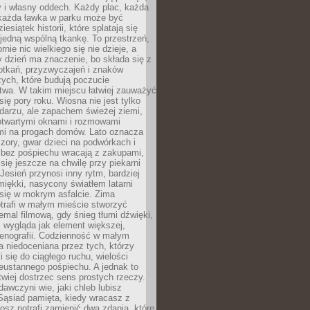
y i własny oddech. Każdy plac, każda
 każda ławka w parku może być
esiątek historii, które splatają się
 jedną wspólną tkankę. To przestrzeń,
rnie nic wielkiego się nie dzieje, a
 dzień ma znaczenie, bo składa się z
otkań, przyzwyczajeń i znaków
ych, które budują poczucie
twa. W takim miejscu łatwiej zauważyć
się pory roku. Wiosna nie jest tylko
darzu, ale zapachem świeżej ziemi,
otwartymi oknami i rozmowami
i na progach domów. Lato oznacza
zory, gwar dzieci na podwórkach i
y bez pośpiechu wracają z zakupami,
się jeszcze na chwilę przy piekarni
 Jesień przynosi inny rytm, bardziej
iękki, nasycony światłem latarni
się w mokrym asfalcie. Zima
trafi w małym mieście stworzyć
emal filmową, gdy śnieg tłumi dźwięki,
 wygląda jak element większej,
cenografii. Codzienność w małym
 niedoceniana przez tych, którzy
i się do ciągłego ruchu, wielości
eustannego pośpiechu. A jednak to
atwiej dostrzec sens prostych rzeczy.
awczyni wie, jaki chleb lubisz
 Sąsiad pamięta, kiedy wracasz z
nosz potrafi zamienić dwa zdania, które