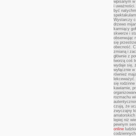
wpisanym w p
i uważności.
być natychm
spektakularn
Wystarczy c
drzewo mija
karmiący goł
skwerze i st
obserwując m
się przestrz
obecność. Cz
zmianą i za
głównie z po
tworzą coś t
wydaje się, 
wyłącznie w 
również mają
lekceważyć. 
się rodzinne 
kawiarnie, p
organizowan
rozmachu wiel
autentycznoś
czują, że u
zwyczajny k
amatorskich 
lepiej niż w
pewnym sensi
online
ludzki
codziennych 