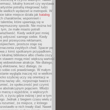
iermasz, lokalny koncert czy wystawa
artystów potrafią integrować ludzi
iele wielkich wydarzeń w metropolii. W
e takie miejsce działa jak
katalog
ch charakterów, wspomnień i
talentów, które ujawniają się w
niewymuszony sposób. Nie można też
tym, że małe miasto potrafi
wrażliwość. Kiedy wokół jest mniej
iej usłyszeć samego siebie. Kiedy
ie jest przesycona reklamami,
ośpiechem, prostsze staje się
znaczenia zwykłych chwil. Spacer po
owa z kimś spotkanym przypadkiem,
 lokalnej bibliotece albo chwila ciszy
im stawem mogą mieć większą wartość
iej widowiskowe atrakcje. Nie dlatego,
ej efektowne, lecz dlatego, że
po sobie coś prawdziwego. W małym
stanie wygląda inaczej niż w wielkim
ecko szybciej uczy się orientacji w
 zna nazwy ulic, rozpoznaje twarze i
umieć, że społeczność jest czymś
ie abstrakcyjnym pojęciem. Młodzi
o marzą o wyjeździe, o większych
h, o życiu gdzie indziej i jest w tym
ego. Jednak z biegiem czasu wielu z
 rozumieć, że miejsce, z którego
zostawiło w nich trwały ślad. Nawet