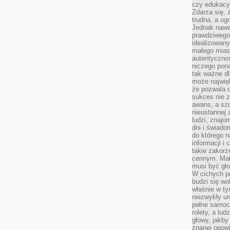
czy edukacyj
Zdarza się,
trudna, a og
Jednak nawet
prawdziwego 
idealizowany
małego miast
autentycznoś
niczego pona
tak ważne dl
może najwięk
że pozwala o
sukces nie 
awans, a sz
nieustannej
ludzi, znajo
dni i świado
do którego 
informacji i
takie zakor
cennym. Mał
musi być gło
W cichych p
budzi się wo
właśnie w ty
niezwykły ur
pełne samoc
rolety, a lud
głowy, jakby
znanej opow