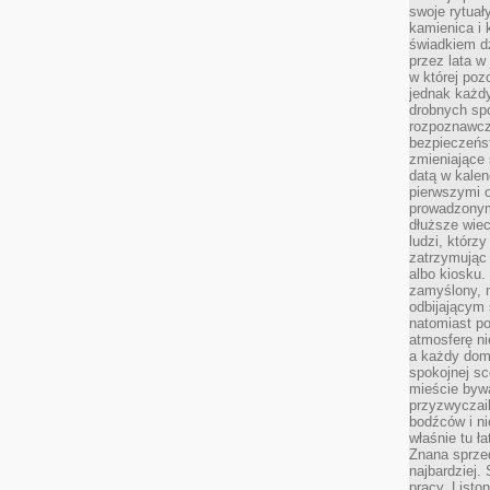
swoje rytuał
kamienica i
świadkiem dzi
przez lata w
w której pozo
jednak każdy
drobnych sp
rozpoznawcz
bezpieczeńs
zmieniające 
datą w kalen
pierwszymi 
prowadzonym
dłuższe wiec
ludzi, którz
zatrzymując 
albo kiosku.
zamyślony, m
odbijającym 
natomiast po
atmosferę ni
a każdy dom
spokojnej s
mieście bywa
przyzwyczail
bodźców i ni
właśnie tu ł
Znana sprzed
najbardziej.
pracy. Listo