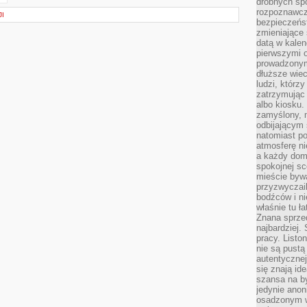
drobnych sp
rozpoznawcz
I
bezpieczeńs
zmieniające 
datą w kalen
pierwszymi 
prowadzonym
dłuższe wiec
ludzi, którz
zatrzymując 
albo kiosku.
zamyślony, m
odbijającym 
natomiast po
atmosferę ni
a każdy dom
spokojnej s
mieście bywa
przyzwyczail
bodźców i ni
właśnie tu ł
Znana sprzed
najbardziej.
pracy. Listo
nie są pustą
autentycznej
się znają ide
szansa na b
jedynie ano
osadzonym w