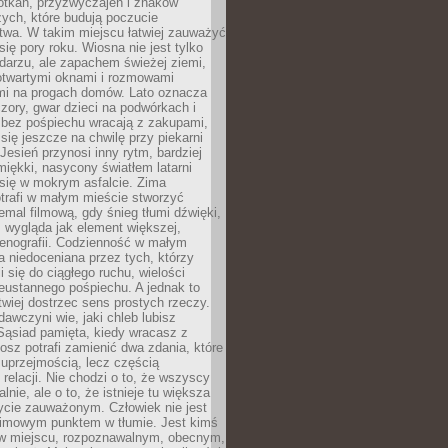
otkań, przyzwyczajeń i znaków
ych, które budują poczucie
twa. W takim miejscu łatwiej zauważyć
się pory roku. Wiosna nie jest tylko
darzu, ale zapachem świeżej ziemi,
otwartymi oknami i rozmowami
i na progach domów. Lato oznacza
zory, gwar dzieci na podwórkach i
y bez pośpiechu wracają z zakupami,
się jeszcze na chwilę przy piekarni
 Jesień przynosi inny rytm, bardziej
iękki, nasycony światłem latarni
się w mokrym asfalcie. Zima
trafi w małym mieście stworzyć
emal filmową, gdy śnieg tłumi dźwięki,
 wygląda jak element większej,
cenografii. Codzienność w małym
 niedoceniana przez tych, którzy
i się do ciągłego ruchu, wielości
eustannego pośpiechu. A jednak to
atwiej dostrzec sens prostych rzeczy.
awczyni wie, jaki chleb lubisz
 Sąsiad pamięta, kiedy wracasz z
nosz potrafi zamienić dwa zdania, które
 uprzejmością, lecz częścią
 relacji. Nie chodzi o to, że wszyscy
alnie, ale o to, że istnieje tu większa
ycie zauważonym. Człowiek nie jest
nimowym punktem w tłumie. Jest kimś
 miejscu, rozpoznawalnym, obecnym,