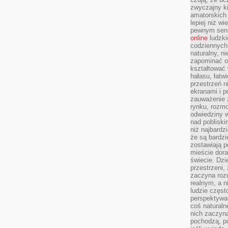
zwyczajny k
amatorskich 
lepiej niż w
pewnym sensi
online
ludzki
codziennych 
naturalny, 
zapominać o 
kształtować 
hałasu, łatw
przestrzeń n
ekranami i p
zauważenie 
rynku, rozm
odwiedziny w
nad poblisk
niż najbardz
że są bardzi
zostawiają 
mieście dora
świecie. Dzi
przestrzeni,
zaczyna roz
realnym, a n
ludzie częst
perspektywac
coś naturaln
nich zaczyna
pochodzą, po