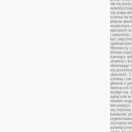
nie są pustą
autentycznej
się znają ide
szansa na b
jedynie ano
osadzonym w
wpisanym w p
i uważności.
być natychm
spektakularn
Wystarczy c
drzewo mija
karmiący goł
skwerze i st
obserwując m
się przestrz
obecność. Cz
zmianą i za
głównie z po
tworzą coś t
wydaje się, 
wyłącznie w 
również mają
lekceważyć. 
się rodzinne 
kawiarnie, p
organizowan
rozmachu wiel
autentycznoś
czują, że u