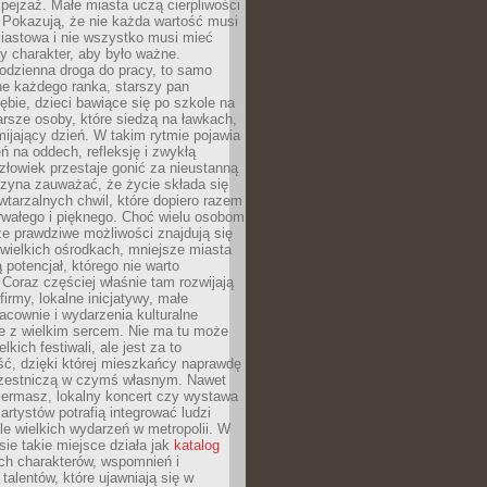
ejzaż. Małe miasta uczą cierpliwości
 Pokazują, że nie każda wartość musi
iastowa i nie wszystko musi mieć
y charakter, aby było ważne.
odzienna droga do pracy, to samo
ne każdego ranka, starszy pan
ębie, dzieci bawiące się po szkole na
arsze osoby, które siedzą na ławkach,
ijający dzień. W takim rytmie pojawia
eń na oddech, refleksję i zwykłą
łowiek przestaje gonić za nieustanną
czyna zauważać, że życie składa się
wtarzalnych chwil, które dopiero razem
rwałego i pięknego. Choć wielu osobom
że prawdziwe możliwości znajdują się
wielkich ośrodkach, mniejsze miasta
 potencjał, którego nie warto
Coraz częściej właśnie tam rozwijają
firmy, lokalne inicjatywy, małe
racownie i wydarzenia kulturalne
e z wielkim sercem. Nie ma tu może
kich festiwali, ale jest za to
ć, dzięki której mieszkańcy naprawdę
czestniczą w czymś własnym. Nawet
iermasz, lokalny koncert czy wystawa
artystów potrafią integrować ludzi
iele wielkich wydarzeń w metropolii. W
e takie miejsce działa jak
katalog
ch charakterów, wspomnień i
talentów, które ujawniają się w