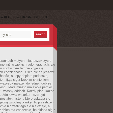
SCRIBE
FACEBOOK
TWITTER
orankach małych miasteczek życie
lniej niż w wielkich aglomeracjach, ale
m spokojnym tempie kryje się
ok codzienności. Ulice nie są jeszcze
hodów, sklepy dopiero podnoszą
zie mijają się z krótkim skinieniem
 wszyscy należeli do jednej, dobrze
ieści. Małe miasto ma swoją pamięć,
y i własny oddech. Każdy plac, każda
 każda ławka w parku może być
esiątek historii, które splatają się
 jedną wspólną tkankę. To przestrzeń,
rnie nic wielkiego się nie dzieje, a
 dzień ma znaczenie, bo składa się z