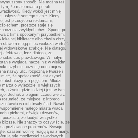
niewymuszony sposób. Nie można też
tym, że małe miasto potrafi
wrażliwość. Kiedy wokół jest mniej
iej usłyszeć samego siebie. Kiedy
ie jest przesycona reklamami,
ośpiechem, prostsze staje się
znaczenia zwykłych chwil. Spacer po
owa z kimś spotkanym przypadkiem,
 lokalnej bibliotece albo chwila ciszy
im stawem mogą mieć większą wartość
iej widowiskowe atrakcje. Nie dlatego,
ej efektowne, lecz dlatego, że
po sobie coś prawdziwego. W małym
stanie wygląda inaczej niż w wielkim
ecko szybciej uczy się orientacji w
 zna nazwy ulic, rozpoznaje twarze i
umieć, że społeczność jest czymś
ie abstrakcyjnym pojęciem. Młodzi
o marzą o wyjeździe, o większych
h, o życiu gdzie indziej i jest w tym
ego. Jednak z biegiem czasu wielu z
 rozumieć, że miejsce, z którego
zostawiło w nich trwały ślad. Nawet
, wspomnienie małego miasta wraca
achu piekarni, dźwięku dzwonów,
c i poczuciu, że kiedyś wszystko
 bliższe. Nie znaczy to oczywiście, że
 są pozbawione problemów. Bywają
te, czasem wolniej reagują na zmiany,
oferują tyle możliwości zawodowych