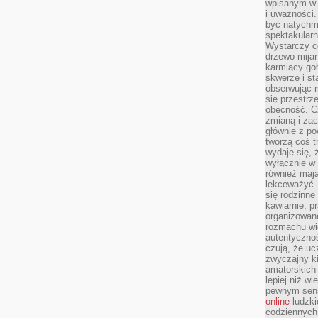
wpisanym w p
i uważności.
być natychm
spektakularn
Wystarczy c
drzewo mija
karmiący goł
skwerze i st
obserwując m
się przestrz
obecność. Cz
zmianą i za
głównie z po
tworzą coś t
wydaje się, 
wyłącznie w 
również mają
lekceważyć. 
się rodzinne 
kawiarnie, p
organizowan
rozmachu wiel
autentycznoś
czują, że u
zwyczajny k
amatorskich 
lepiej niż w
pewnym sensi
online
ludzki
codziennych 