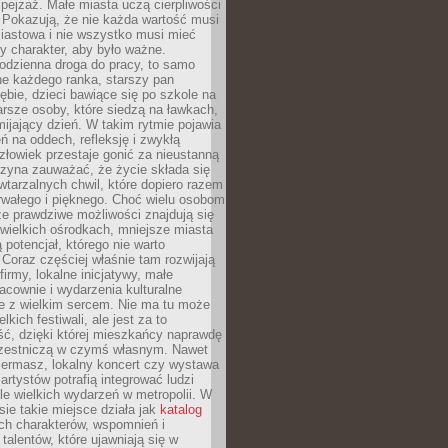
ejzaż. Małe miasta uczą cierpliwości
 Pokazują, że nie każda wartość musi
iastowa i nie wszystko musi mieć
y charakter, aby było ważne.
odzienna droga do pracy, to samo
ne każdego ranka, starszy pan
ębie, dzieci bawiące się po szkole na
arsze osoby, które siedzą na ławkach,
ijający dzień. W takim rytmie pojawia
eń na oddech, refleksję i zwykłą
łowiek przestaje gonić za nieustanną
czyna zauważać, że życie składa się
wtarzalnych chwil, które dopiero razem
rwałego i pięknego. Choć wielu osobom
że prawdziwe możliwości znajdują się
wielkich ośrodkach, mniejsze miasta
 potencjał, którego nie warto
Coraz częściej właśnie tam rozwijają
firmy, lokalne inicjatywy, małe
racownie i wydarzenia kulturalne
e z wielkim sercem. Nie ma tu może
kich festiwali, ale jest za to
ć, dzięki której mieszkańcy naprawdę
czestniczą w czymś własnym. Nawet
iermasz, lokalny koncert czy wystawa
artystów potrafią integrować ludzi
iele wielkich wydarzeń w metropolii. W
e takie miejsce działa jak
katalog
ch charakterów, wspomnień i
talentów, które ujawniają się w