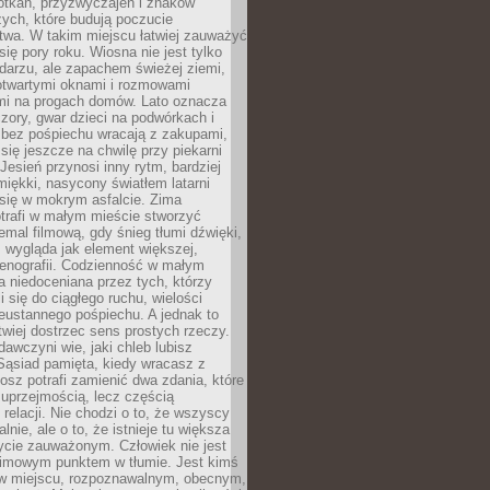
otkań, przyzwyczajeń i znaków
ych, które budują poczucie
twa. W takim miejscu łatwiej zauważyć
się pory roku. Wiosna nie jest tylko
darzu, ale zapachem świeżej ziemi,
otwartymi oknami i rozmowami
i na progach domów. Lato oznacza
zory, gwar dzieci na podwórkach i
y bez pośpiechu wracają z zakupami,
się jeszcze na chwilę przy piekarni
 Jesień przynosi inny rytm, bardziej
iękki, nasycony światłem latarni
się w mokrym asfalcie. Zima
trafi w małym mieście stworzyć
emal filmową, gdy śnieg tłumi dźwięki,
 wygląda jak element większej,
cenografii. Codzienność w małym
 niedoceniana przez tych, którzy
i się do ciągłego ruchu, wielości
eustannego pośpiechu. A jednak to
atwiej dostrzec sens prostych rzeczy.
awczyni wie, jaki chleb lubisz
 Sąsiad pamięta, kiedy wracasz z
nosz potrafi zamienić dwa zdania, które
 uprzejmością, lecz częścią
 relacji. Nie chodzi o to, że wszyscy
alnie, ale o to, że istnieje tu większa
ycie zauważonym. Człowiek nie jest
nimowym punktem w tłumie. Jest kimś
 miejscu, rozpoznawalnym, obecnym,