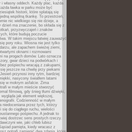
y i własny oddech. Każdy plac, każda
 każda ławka w parku może być
esiątek historii, które splatają się
 jedną wspólną tkankę. To przestrzeń,
rnie nic wielkiego się nie dzieje, a
 dzień ma znaczenie, bo składa się z
otkań, przyzwyczajeń i znaków
ych, które budują poczucie
twa. W takim miejscu łatwiej zauważyć
się pory roku. Wiosna nie jest tylko
darzu, ale zapachem świeżej ziemi,
otwartymi oknami i rozmowami
i na progach domów. Lato oznacza
zory, gwar dzieci na podwórkach i
y bez pośpiechu wracają z zakupami,
się jeszcze na chwilę przy piekarni
 Jesień przynosi inny rytm, bardziej
iękki, nasycony światłem latarni
się w mokrym asfalcie. Zima
trafi w małym mieście stworzyć
emal filmową, gdy śnieg tłumi dźwięki,
 wygląda jak element większej,
cenografii. Codzienność w małym
 niedoceniana przez tych, którzy
i się do ciągłego ruchu, wielości
eustannego pośpiechu. A jednak to
atwiej dostrzec sens prostych rzeczy.
awczyni wie, jaki chleb lubisz
 Sąsiad pamięta, kiedy wracasz z
nosz potrafi zamienić dwa zdania, które