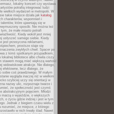
iermasz, lokalny koncert czy wystawa
artystów potrafią integrować ludzi
iele wielkich wydarzeń w metropolii. W
e takie miejsce działa jak
katalog
ch charakterów, wspomnień i
talentów, które ujawniają się w
niewymuszony sposób. Nie można też
tym, że małe miasto potrafi
wrażliwość. Kiedy wokół jest mniej
iej usłyszeć samego siebie. Kiedy
ie jest przesycona reklamami,
ośpiechem, prostsze staje się
znaczenia zwykłych chwil. Spacer po
owa z kimś spotkanym przypadkiem,
 lokalnej bibliotece albo chwila ciszy
im stawem mogą mieć większą wartość
iej widowiskowe atrakcje. Nie dlatego,
ej efektowne, lecz dlatego, że
po sobie coś prawdziwego. W małym
stanie wygląda inaczej niż w wielkim
ecko szybciej uczy się orientacji w
 zna nazwy ulic, rozpoznaje twarze i
umieć, że społeczność jest czymś
ie abstrakcyjnym pojęciem. Młodzi
o marzą o wyjeździe, o większych
h, o życiu gdzie indziej i jest w tym
ego. Jednak z biegiem czasu wielu z
 rozumieć, że miejsce, z którego
zostawiło w nich trwały ślad. Nawet