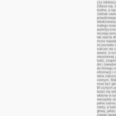
czy edukacyj
Zdarza się,
trudna, a og
Jednak nawet
prawdziwego 
idealizowany
małego miast
autentycznoś
niczego pona
tak ważne dl
może najwięk
że pozwala o
sukces nie 
awans, a sz
nieustannej
ludzi, znajo
dni i świado
do którego 
informacji i
takie zakor
cennym. Mał
musi być gło
W cichych p
budzi się wo
właśnie w ty
niezwykły ur
pełne samoc
rolety, a lud
głowy, jakby
znanej opow