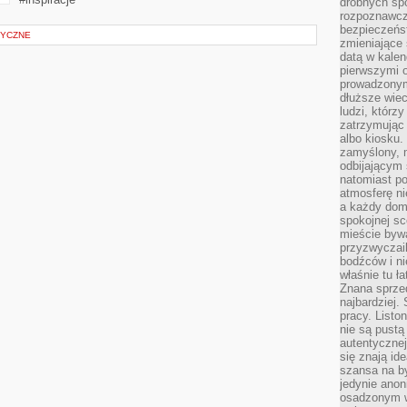
drobnych sp
rozpoznawcz
bezpieczeńs
TYCZNE
zmieniające 
datą w kalen
pierwszymi 
prowadzonym
dłuższe wiec
ludzi, którz
zatrzymując 
albo kiosku.
zamyślony, m
odbijającym 
natomiast po
atmosferę ni
a każdy dom
spokojnej s
mieście bywa
przyzwyczail
bodźców i ni
właśnie tu ł
Znana sprzed
najbardziej.
pracy. Listo
nie są pustą
autentycznej
się znają ide
szansa na b
jedynie ano
osadzonym w