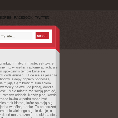
SCRIBE
FACEBOOK
TWITTER
orankach małych miasteczek życie
lniej niż w wielkich aglomeracjach, ale
m spokojnym tempie kryje się
ok codzienności. Ulice nie są jeszcze
hodów, sklepy dopiero podnoszą
zie mijają się z krótkim skinieniem
 wszyscy należeli do jednej, dobrze
ieści. Małe miasto ma swoją pamięć,
y i własny oddech. Każdy plac, każda
 każda ławka w parku może być
esiątek historii, które splatają się
 jedną wspólną tkankę. To przestrzeń,
rnie nic wielkiego się nie dzieje, a
 dzień ma znaczenie, bo składa się z