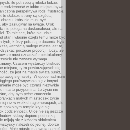
nych, ile potrzebują młodzi ludzie.
 że codzienność w takim miejscu bywa
raniczona perspektywa rodzi frustrację.
 te słabsze strony są częścią
obrazu, który nie musi być
, aby zasługiwał na uwagę. Urok
a nie polega na doskonałości, ale na
ci. To miejsce, które nie udaje
d stan i właśnie dzięki temu może być
a tych, którzy potrafią je docenić. Być
szą wartością małego miasta jest to,
dzyskać poczucie proporcji. Uczy, że
zawsze musi oznaczać spektakularny
częście nie zawsze wymaga
 zmiany. Czasem wystarczy bliskość
me miejsca, rytm powtarzających się
mość, że jest na mapie świata punkt,
naprawdę się należy. W epoce nadmiaru
 ciągłego porównywania się z innymi
zenienie może być czymś niezwykle
e miasto przypomina, że życie nie
śne, aby było pełne znaczenia.
orankach małych miasteczek życie
lniej niż w wielkich aglomeracjach, ale
m spokojnym tempie kryje się
ok codzienności. Ulice nie są jeszcze
hodów, sklepy dopiero podnoszą
zie mijają się z krótkim skinieniem
 wszyscy należeli do jednej, dobrze
ieści. Małe miasto ma swoją pamięć,