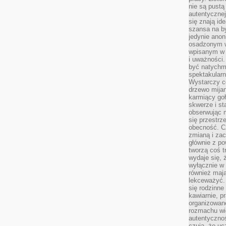
nie są pustą
autentycznej
się znają ide
szansa na b
jedynie ano
osadzonym w
wpisanym w p
i uważności.
być natychm
spektakularn
Wystarczy c
drzewo mija
karmiący goł
skwerze i st
obserwując m
się przestrz
obecność. Cz
zmianą i za
głównie z po
tworzą coś t
wydaje się, 
wyłącznie w 
również mają
lekceważyć. 
się rodzinne 
kawiarnie, p
organizowan
rozmachu wiel
autentycznoś
czują, że u