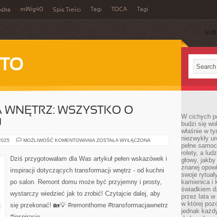
mWig40
Tagi
TOCA
Tagi
bska
Spis Treści
SUB
 TO
 WNĘTRZ: WSZYSTKO O
W cichych p
U
budzi się wo
właśnie w ty
niezwykły ur
TRANSFORMACJA
 2025
MOŻLIWOŚĆ KOMENTOWANIA
ZOSTAŁA WYŁĄCZONA
pełne samoc
WNĘTRZ:
WSZYSTKO
rolety, a lud
O
Dziś przygotowałam dla Was artykuł pełen wskazówek i
głowy, jakby
REMONCIE
DOMU
znanej opow
inspiracji dotyczących transformacji wnętrz - od kuchni
swoje rytuał
po salon. Remont domu może być przyjemny i prosty,
kamienica i
świadkiem dzi
wystarczy wiedzieć jak to zrobić! Czytajcie dalej, aby
przez lata w
w której pozo
się przekonać! 🏡💡 #remonthome #transformacjawnetrz
jednak każdy
#inspiracje