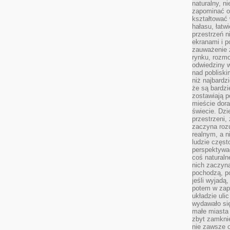
naturalny, 
zapominać o 
kształtować 
hałasu, łatw
przestrzeń n
ekranami i p
zauważenie 
rynku, rozm
odwiedziny w
nad poblisk
niż najbardz
że są bardzi
zostawiają 
mieście dora
świecie. Dzi
przestrzeni,
zaczyna roz
realnym, a n
ludzie częst
perspektywac
coś naturaln
nich zaczyna
pochodzą, po
jeśli wyjadą
potem w zap
układzie uli
wydawało się
małe miasta
zbyt zamknię
nie zawsze 