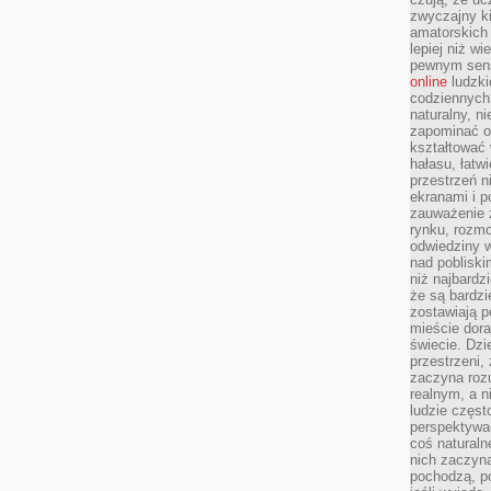
zwyczajny k
amatorskich 
lepiej niż w
pewnym sensi
online
ludzki
codziennych 
naturalny, 
zapominać o 
kształtować 
hałasu, łatw
przestrzeń n
ekranami i p
zauważenie 
rynku, rozm
odwiedziny w
nad poblisk
niż najbardz
że są bardzi
zostawiają 
mieście dora
świecie. Dzi
przestrzeni,
zaczyna roz
realnym, a n
ludzie częst
perspektywac
coś naturaln
nich zaczyna
pochodzą, po