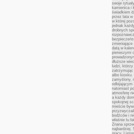
swoje rytuał
kamienica i
świadkiem dzi
przez lata w
w której pozo
jednak każdy
drobnych sp
rozpoznawcz
bezpieczeńs
zmieniające 
datą w kalen
pierwszymi 
prowadzonym
dłuższe wiec
ludzi, którz
zatrzymując 
albo kiosku.
zamyślony, m
odbijającym 
natomiast po
atmosferę ni
a każdy dom
spokojnej s
mieście bywa
przyzwyczail
bodźców i ni
właśnie tu ł
Znana sprzed
najbardziej.
pracy. Listo