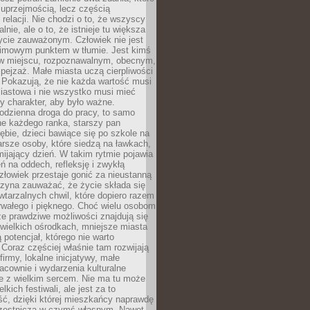
 uprzejmością, lecz częścią
 relacji. Nie chodzi o to, że wszyscy
alnie, ale o to, że istnieje tu większa
ycie zauważonym. Człowiek nie jest
nimowym punktem w tłumie. Jest kimś
 miejscu, rozpoznawalnym, obecnym,
ejzaż. Małe miasta uczą cierpliwości
 Pokazują, że nie każda wartość musi
iastowa i nie wszystko musi mieć
y charakter, aby było ważne.
odzienna droga do pracy, to samo
ne każdego ranka, starszy pan
ębie, dzieci bawiące się po szkole na
arsze osoby, które siedzą na ławkach,
ijający dzień. W takim rytmie pojawia
eń na oddech, refleksję i zwykłą
łowiek przestaje gonić za nieustanną
czyna zauważać, że życie składa się
wtarzalnych chwil, które dopiero razem
rwałego i pięknego. Choć wielu osobom
że prawdziwe możliwości znajdują się
wielkich ośrodkach, mniejsze miasta
 potencjał, którego nie warto
Coraz częściej właśnie tam rozwijają
firmy, lokalne inicjatywy, małe
racownie i wydarzenia kulturalne
e z wielkim sercem. Nie ma tu może
kich festiwali, ale jest za to
ć, dzięki której mieszkańcy naprawdę
czestniczą w czymś własnym. Nawet