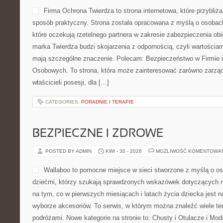
Firma Ochrona Twierdza to strona internetowa, które przybli
sposób praktyczny. Strona została opracowana z myślą o osobach,
które oczekują rzetelnego partnera w zakresie zabezpieczenia o
marka Twierdza budzi skojarzenia z odpornością, czyli wartościam
mają szczególne znaczenie. Polecam: Bezpieczeństwo w Firmie 
Osobowych. To strona, która może zainteresować zarówno zarządc
właścicieli posesji, dla […]
CATEGORIES:
PORADNIE I TERAPIE
BEZPIECZNE I ZDROWE
POSTED BY ADMIN
KWI - 30 - 2026
MOŻLIWOŚĆ KOMENTOWA
Wallaboo to pomocne miejsce w sieci stworzone z myślą o os
dziećmi, którzy szukają sprawdzonych wskazówek dotyczących ni
na tym, co w pierwszych miesiącach i latach życia dziecka jest
wyborze akcesoriów. To serwis, w którym można znaleźć wiele t
podróżami. Nowe kategorie na stronie to: Chusty i Otulacze i Mod