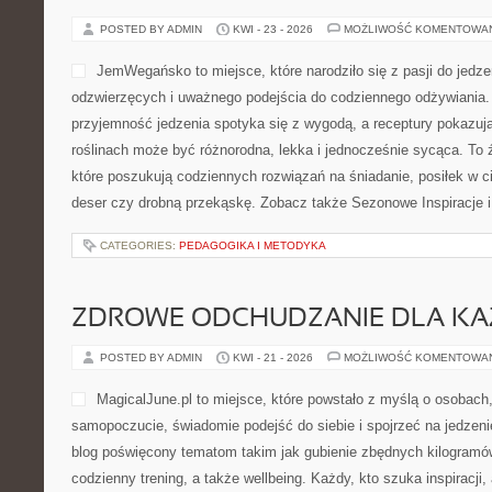
POSTED BY ADMIN
KWI - 23 - 2026
MOŻLIWOŚĆ KOMENTOWA
JemWegańsko to miejsce, które narodziło się z pasji do jedz
odzwierzęcych i uważnego podejścia do codziennego odżywiania. T
przyjemność jedzenia spotyka się z wygodą, a receptury pokazują,
roślinach może być różnorodna, lekka i jednocześnie sycąca. To źr
które poszukują codziennych rozwiązań na śniadanie, posiłek w ci
deser czy drobną przekąskę. Zobacz także Sezonowe Inspiracje i
CATEGORIES:
PEDAGOGIKA I METODYKA
ZDROWE ODCHUDZANIE DLA K
POSTED BY ADMIN
KWI - 21 - 2026
MOŻLIWOŚĆ KOMENTOWA
MagicalJune.pl to miejsce, które powstało z myślą o osobach
samopoczucie, świadomie podejść do siebie i spojrzeć na jedzen
blog poświęcony tematom takim jak gubienie zbędnych kilogramó
codzienny trening, a także wellbeing. Każdy, kto szuka inspiracji, a