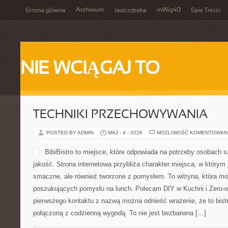
Archiwum
mWig40
Strona główna
Jastrzębska
Spis Treści
NIE WCIĄGAJ TO
TECHNIKI PRZECHOWYWANIA
POSTED BY ADMIN
MAJ - 4 - 2026
MOŻLIWOŚĆ KOMENTOWAN
BibiBistro to miejsce, które odpowiada na potrzeby osobach 
jakość. Strona internetowa przybliża charakter miejsca, w którym 
smaczne, ale również tworzone z pomysłem. To witryna, która mo
poszukujących pomysłu na lunch. Polecam DIY w Kuchni i Zero-w
pierwszego kontaktu z nazwą można odnieść wrażenie, że to bistr
połączoną z codzienną wygodą. To nie jest bezbarwna […]