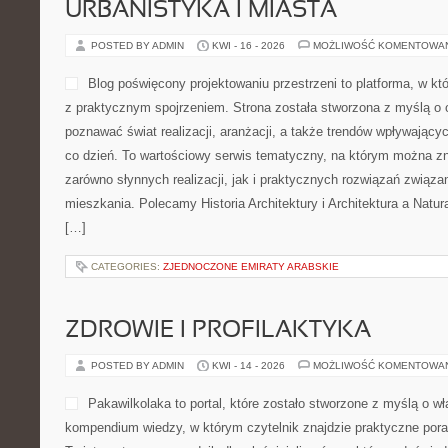
URBANISTYKA I MIASTA
POSTED BY ADMIN
KWI - 16 - 2026
MOŻLIWOŚĆ KOMENTOWA
Blog poświęcony projektowaniu przestrzeni to platforma, w kt
z praktycznym spojrzeniem. Strona została stworzona z myślą o 
poznawać świat realizacji, aranżacji, a także trendów wpływający
co dzień. To wartościowy serwis tematyczny, na którym można z
zarówno słynnych realizacji, jak i praktycznych rozwiązań związ
mieszkania. Polecamy Historia Architektury i Architektura a Natura.
[…]
CATEGORIES:
ZJEDNOCZONE EMIRATY ARABSKIE
ZDROWIE I PROFILAKTYKA
POSTED BY ADMIN
KWI - 14 - 2026
MOŻLIWOŚĆ KOMENTOWA
Pakawilkolaka to portal, które zostało stworzone z myślą o wła
kompendium wiedzy, w którym czytelnik znajdzie praktyczne por