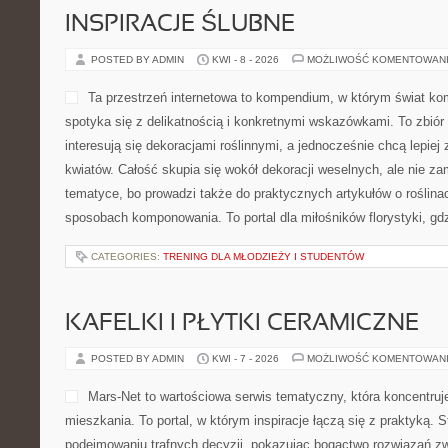
INSPIRACJE ŚLUBNE
POSTED BY ADMIN
KWI - 8 - 2026
MOŻLIWOŚĆ KOMENTOWAN
Ta przestrzeń internetowa to kompendium, w którym świat k
spotyka się z delikatnością i konkretnymi wskazówkami. To zbiór 
interesują się dekoracjami roślinnymi, a jednocześnie chcą lepie
kwiatów. Całość skupia się wokół dekoracji weselnych, ale nie za
tematyce, bo prowadzi także do praktycznych artykułów o roślinac
sposobach komponowania. To portal dla miłośników florystyki, gdz
CATEGORIES:
TRENING DLA MŁODZIEŻY I STUDENTÓW
KAFELKI I PŁYTKI CERAMICZNE
POSTED BY ADMIN
KWI - 7 - 2026
MOŻLIWOŚĆ KOMENTOWAN
Mars-Net to wartościowa serwis tematyczny, która koncentruj
mieszkania. To portal, w którym inspiracje łączą się z praktyką. 
podejmowaniu trafnych decyzji, pokazując bogactwo rozwiązań z