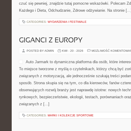
czuć się pewniej, znajdzie tutaj pomocne wskazówki. Polecam Z
Każdego i Dieta, Odchudzanie, Zdrowe odżywianie. Na stronie […
CATEGORIES:
WYDARZENIA I FESTIWALE
GIGANCI Z EUROPY
POSTED BY ADMIN
KWI - 20 - 2026
MOŻLIWOŚĆ KOMENTOWA
Auto Jarmark to dynamiczna platforma dla osób, które interes
To miejsce tworzone z myślą o czytelnikach, którzy chcą być zo
związanych z motoryzacją, ale jednocześnie szukają treści podan
sposób. Strona skupia się na tym, co dla kierowców, fanów czter
obserwujących rozwój branży jest naprawdę istotne: nowych techn
rynkowych, bezpieczeństwie, ekologii, testach, porównaniach or
związanych z […]
CATEGORIES:
MARKI I KOLEKCJE SPORTOWE