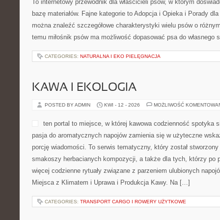
To internetowy przewodnik dla właścicieli psów, w którym doświad
bazę materiałów. Fajne kategorie to Adopcja i Opieka i Porady dl
można znaleźć szczegółowe charakterystyki wielu psów o różny
temu miłośnik psów ma możliwość dopasować psa do własnego s
CATEGORIES:
NATURALNA I EKO PIELĘGNACJA
KAWA I EKOLOGIA
POSTED BY ADMIN
KWI - 12 - 2026
MOŻLIWOŚĆ KOMENTOWA
ten portal to miejsce, w której kawowa codzienność spotyka si
pasja do aromatycznych napojów zamienia się w użyteczne wskazó
porcję wiadomości. To serwis tematyczny, który został stworzony
smakoszy herbacianych kompozycji, a także dla tych, którzy po 
więcej codzienne rytuały związane z parzeniem ulubionych napoj
Miejsca z Klimatem i Uprawa i Produkcja Kawy. Na […]
CATEGORIES:
TRANSPORT CARGO I ROWERY UŻYTKOWE