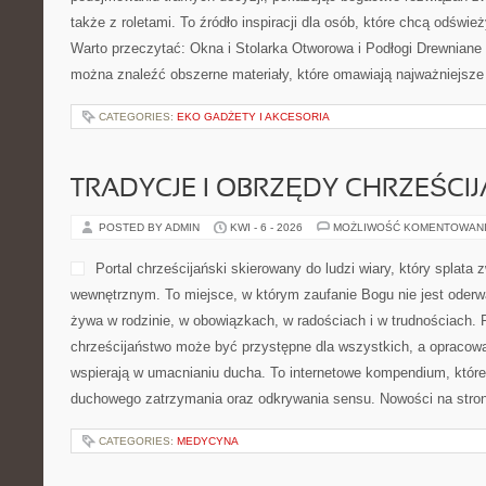
także z roletami. To źródło inspiracji dla osób, które chcą odświ
Warto przeczytać: Okna i Stolarka Otworowa i Podłogi Drewniane
można znaleźć obszerne materiały, które omawiają najważniejsze
CATEGORIES:
EKO GADŻETY I AKCESORIA
TRADYCJE I OBRZĘDY CHRZEŚCIJ
POSTED BY ADMIN
KWI - 6 - 2026
MOŻLIWOŚĆ KOMENTOWAN
Portal chrześcijański skierowany do ludzi wiary, który splata
wewnętrznym. To miejsce, w którym zaufanie Bogu nie jest oderw
żywa w rodzinie, w obowiązkach, w radościach i w trudnościach. P
chrześcijaństwo może być przystępne dla wszystkich, a opracowa
wspierają w umacnianiu ducha. To internetowe kompendium, które 
duchowego zatrzymania oraz odkrywania sensu. Nowości na stron
CATEGORIES:
MEDYCYNA