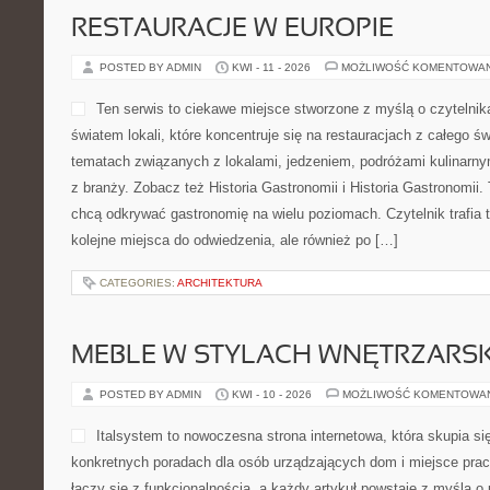
RESTAURACJE W EUROPIE
POSTED BY ADMIN
KWI - 11 - 2026
MOŻLIWOŚĆ KOMENTOWA
Ten serwis to ciekawe miejsce stworzone z myślą o czytelni
światem lokali, które koncentruje się na restauracjach z całego św
tematach związanych z lokalami, jedzeniem, podróżami kulinarny
z branży. Zobacz też Historia Gastronomii i Historia Gastronomii. 
chcą odkrywać gastronomię na wielu poziomach. Czytelnik trafia t
kolejne miejsca do odwiedzenia, ale również po […]
CATEGORIES:
ARCHITEKTURA
MEBLE W STYLACH WNĘTRZARS
POSTED BY ADMIN
KWI - 10 - 2026
MOŻLIWOŚĆ KOMENTOWA
Italsystem to nowoczesna strona internetowa, która skupia s
konkretnych poradach dla osób urządzających dom i miejsce pracy
łączy się z funkcjonalnością, a każdy artykuł powstaje z myślą o