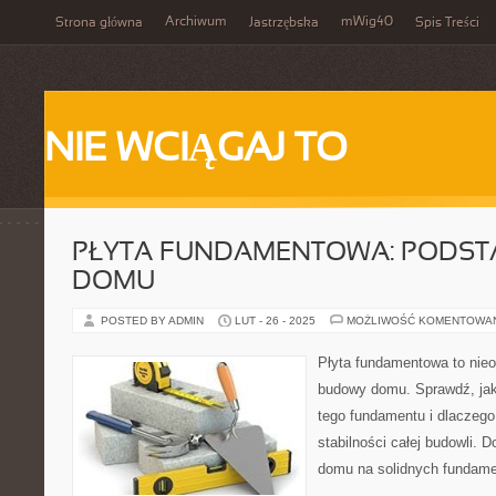
Archiwum
mWig40
Strona główna
Jastrzębska
Spis Treści
NIE WCIĄGAJ TO
PŁYTA FUNDAMENTOWA: PODS
DOMU
POSTED BY ADMIN
LUT - 26 - 2025
MOŻLIWOŚĆ KOMENTOWA
Płyta fundamentowa to nie
budowy domu. Sprawdź, jak
tego fundamentu i dlaczego 
stabilności całej budowli. 
domu na solidnych fundame