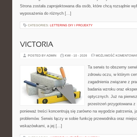
Strona została zaprojektowana dla osób, które chcą rozsądnie wy
wyposażenia do różnych […]
CATEGORIES:
LETTERING DIY I PROJEKTY
VICTORIA
POSTED BY ADMIN
KWI - 10 - 2026
MOŻLIWOŚĆ KOMENTOWA
Ta serwis to obszerny serw
zdrowiu oczu, w którym cen
zagadnienia związane z prac
badania wzroku oraz eksper
optycznych. Już na pierwszy
przestrzeń przygotowana z 
ponieważ treści koncentrują się zarówno na wygodzie patrzenia, j
problemów. Serwis łączy w sobie funkcję przewodnika oraz miejs
wskazówkami, a jej […]