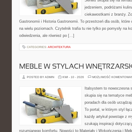
Serwis skupia się na temat
jedzeniem, podróżami kulina
ciekawostkami z branży. Zo
Gastronomii i Historia Gastronomii. To przestrzeń dla osób, któr
na wielu poziomach. Czytelnik trafia tu nie tylko po pomysły na k
odwiedzenia, ale również po […]
CATEGORIES:
ARCHITEKTURA
MEBLE W STYLACH WNĘTRZARS
POSTED BY ADMIN
KWI - 10 - 2026
MOŻLIWOŚĆ KOMENTOWA
Italsystem to nowoczesna s
skupia się na tematyce meb
poradach dla osób urządzaj
To portal, w którym styl łąc
każdy artykuł powstaje z m
szukają inspiracji dotyczący
rozumianego komfortu. Nowości to Materiały i Wykończenia i Meb