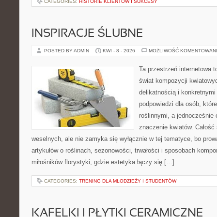
CATEGORIES:
HISTORIE KLIENTÓW I SUKCESY
INSPIRACJE ŚLUBNE
POSTED BY ADMIN
KWI - 8 - 2026
MOŻLIWOŚĆ KOMENTOWAN
Ta przestrzeń internetowa 
świat kompozycji kwiatowyc
delikatnością i konkretnym
podpowiedzi dla osób, które
roślinnymi, a jednocześnie 
znaczenie kwiatów. Całość 
weselnych, ale nie zamyka się wyłącznie w tej tematyce, bo prow
artykułów o roślinach, sezonowości, trwałości i sposobach kompon
miłośników florystyki, gdzie estetyka łączy się […]
CATEGORIES:
TRENING DLA MŁODZIEŻY I STUDENTÓW
KAFELKI I PŁYTKI CERAMICZNE