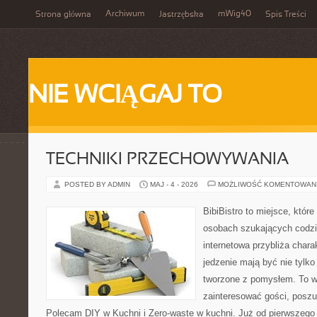
Archiwum
mWig40
Strona główna
Jastrzębska
Spis Treści
NIE WCIĄGAJ TO
TECHNIKI PRZECHOWYWANIA
POSTED BY ADMIN
MAJ - 4 - 2026
MOŻLIWOŚĆ KOMENTOWAN
BibiBistro to miejsce, któr
osobach szukających codzi
internetowa przybliża chara
jedzenie mają być nie tylk
tworzone z pomysłem. To w
zainteresować gości, posz
Polecam DIY w Kuchni i Zero-waste w kuchni. Już od pierwszeg