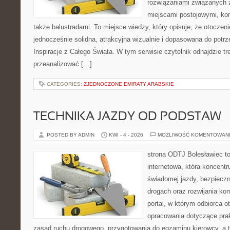
rozwiązaniami związanych 
miejscami postojowymi, ko
także balustradami. To miejsce wiedzy, który opisuje, że otocze
jednocześnie solidna, atrakcyjna wizualnie i dopasowana do potr
Inspiracje z Całego Świata. W tym serwisie czytelnik odnajdzie tr
przeanalizować […]
CATEGORIES:
ZJEDNOCZONE EMIRATY ARABSKIE
TECHNIKA JAZDY OD PODSTAW
POSTED BY ADMIN
KWI - 4 - 2026
MOŻLIWOŚĆ KOMENTOWAN
strona ODTJ Bolesławiec to
internetowa, która koncentr
świadomej jazdy, bezpieczn
drogach oraz rozwijania kom
portal, w którym odbiorca 
opracowania dotyczące prak
zasad ruchu drogowego, przygotowania do egzaminu kierowcy, a t