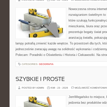
Nowoczesna strona interne
rozwiązaniom świetlnym to 
które szukają funkcjonalnyc
mieszkania, biura oraz prz
prezentuje bogaty świat pr
aranżacją światła, pokazuj
lampy potrafią zmienić każde wnętrze. To przestrzeń dla tych, któ
jednocześnie zwracają uwagę na solidność wykonania i codzienny
Polecam: Poradniki o Oświetleniu i Historia i Ciekawostki. Na st
CATEGORIES:
GEOGRAFIA
SZYBKIE I PROSTE
POSTED BY ADMIN
KWI - 23 - 2026
MOŻLIWOŚĆ KOMENTOWA
JemWegańsko to miejsce, kt
jedzenia bez produktów od