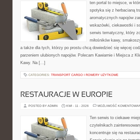
ten portal to miejsce, w kt
spotyka się z herbacianą tr
aromatycznych napojów zam
wskazówki, ciekawostki i s
serwis tematyczny, który zo
miłośników kawy, smakoszy
a także dla tych, którzy po prostu chcą dowiedzieć się więcej co
parzeniem ulubionych napojów. Polecam Kawiarnie i Miejsca z Kl
Kawy. Na […]
CATEGORIES:
TRANSPORT CARGO I ROWERY UŻYTKOWE
RESTAURACJE W EUROPIE
POSTED BY ADMIN
KWI - 11 - 2026
MOŻLIWOŚĆ KOMENTOWA
Ten serwis to ciekawe miej
czytelnikach zainteresowany
koncentruje się na restaura