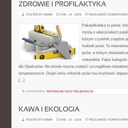
ZDROWIE I PROFILAKTYKA
POSTED BY ADMIN
KWI - 14 - 2026
MOŻLIWOŚĆ KOMENTOWA
Pakawilkolaka to portal, kt
myślą o właścicielach pupi
którym czytelnik znajdzie 
hodowli psów. To internetow
psów, w którym doświadcze
materiałów. Fajne kategorie
dla Opiekunów. Na stronie można znaleźć szczegółowe charakter
temperamencie. Dzięki temu miłośnik psów ma możliwość dopaso
[…]
CATEGORIES:
NATURALNA I EKO PIELĘGNACJA
KAWA I EKOLOGIA
POSTED BY ADMIN
KWI - 12 - 2026
MOŻLIWOŚĆ KOMENTOWA