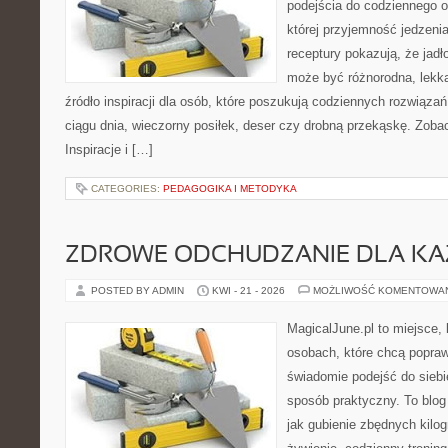
podejścia do codziennego o
której przyjemność jedzeni
receptury pokazują, że jadł
może być różnorodna, lekka
źródło inspiracji dla osób, które poszukują codziennych rozwiązań
ciągu dnia, wieczorny posiłek, deser czy drobną przekąskę. Zob
Inspiracje i […]
CATEGORIES:
PEDAGOGIKA I METODYKA
ZDROWE ODCHUDZANIE DLA K
POSTED BY ADMIN
KWI - 21 - 2026
MOŻLIWOŚĆ KOMENTOWA
MagicalJune.pl to miejsce, 
osobach, które chcą popra
świadomie podejść do siebie
sposób praktyczny. To blo
jak gubienie zbędnych kilo