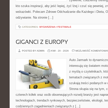
żywienie, codzienny trening
kto szuka inspiracji, aby jeść lepiej, żyć lżej i czuć się pewniej, 
wskazówki. Polecam Zdrowe Odchudzanie dla Każdego i Dieta, 
odżywianie. Na stronie […]
CATEGORIES:
WYDARZENIA I FESTIWALE
GIGANCI Z EUROPY
POSTED BY ADMIN
KWI - 20 - 2026
MOŻLIWOŚĆ KOMENTOWA
Auto Jarmark to dynamiczna
interesują się światem moto
z myślą o czytelnikach, kt
tematach związanych z mot
szukają treści podanych w 
Strona skupia się na tym, 
czterech kółek oraz osób obserwujących rozwój branży jest napr
technologiach, trendach rynkowych, bezpieczeństwie, ekologii, t
codziennych zagadnieniach związanych z […]