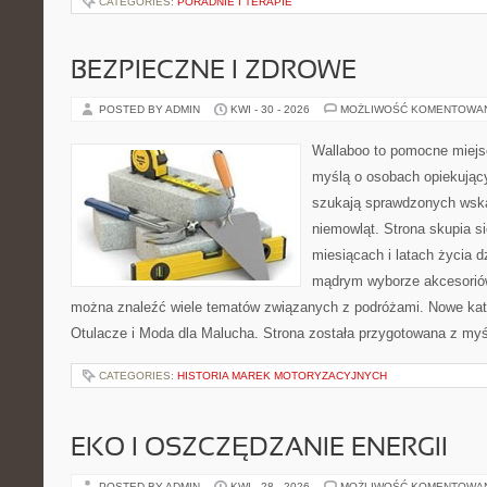
CATEGORIES:
PORADNIE I TERAPIE
BEZPIECZNE I ZDROWE
POSTED BY ADMIN
KWI - 30 - 2026
MOŻLIWOŚĆ KOMENTOWA
Wallaboo to pomocne miejs
myślą o osobach opiekujący
szukają sprawdzonych wsk
niemowląt. Strona skupia s
miesiącach i latach życia 
mądrym wyborze akcesoriów
można znaleźć wiele tematów związanych z podróżami. Nowe kateg
Otulacze i Moda dla Malucha. Strona została przygotowana z myś
CATEGORIES:
HISTORIA MAREK MOTORYZACYJNYCH
EKO I OSZCZĘDZANIE ENERGII
POSTED BY ADMIN
KWI - 28 - 2026
MOŻLIWOŚĆ KOMENTOWA