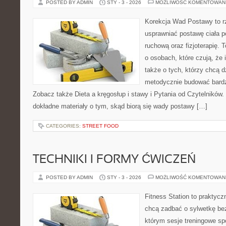
POSTED BY ADMIN
STY - 3 - 2026
MOŻLIWOŚĆ KOMENTOWAN
Korekcja Wad Postawy to rze
usprawniać postawę ciała p
ruchową oraz fizjoterapię. 
o osobach, które czują, że 
także o tych, którzy chcą d
metodycznie budować bardzi
Zobacz także Dieta a kręgosłup i stawy i Pytania od Czytelników.
dokładne materiały o tym, skąd biorą się wady postawy […]
CATEGORIES:
STREET FOOD
TECHNIKI I FORMY ĆWICZEŃ
POSTED BY ADMIN
STY - 3 - 2026
MOŻLIWOŚĆ KOMENTOWAN
Fitness Station to praktycz
chcą zadbać o sylwetkę bez
którym sesje treningowe spo