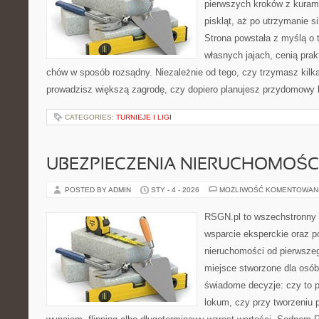
pierwszych kroków z kuram
piskląt, aż po utrzymanie s
Strona powstała z myślą o 
własnych jajach, cenią pra
chów w sposób rozsądny. Niezależnie od tego, czy trzymasz kilk
prowadzisz większą zagrodę, czy dopiero planujesz przydomowy k
CATEGORIES:
TURNIEJE I LIGI
UBEZPIECZENIA NIERUCHOMOŚC
POSTED BY ADMIN
STY - 4 - 2026
MOŻLIWOŚĆ KOMENTOWAN
RSGN.pl to wszechstronny s
wsparcie eksperckie oraz 
nieruchomości od pierwszego
miejsce stworzone dla osó
świadome decyzje: czy to 
lokum, czy przy tworzeniu p