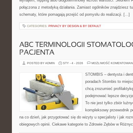
wynajem, flipping albo długoterminowy wzrost wartości. Sednem 
połączona z metodyką działania. Zamiast ogólników znajdziesz tu i
schematy, które pomagają przejść od pomysłu do realizacji. […]
CATEGORIES:
PRIVACY BY DESIGN & BY DEFAULT
ABC TERMINOLOGII STOMATOLO
PACJENTA
POSTED BY ADMIN
STY - 4 - 2026
MOŻLIWOŚĆ KOMENTOWAN
STOMBIS – dentysta i dent
poradach Stombis to miejsc
chcą zrozumieć profilaktyk
podejmować lepsze decyzje
To nie jest tylko zbiór luź
kompleksowy przewodnik po
na co dzień, jak przygotować się do wizyty u specjalisty i jak roz
obiegowych opinii. Ciekawe kategorie to Zdrowie Zębów w Różny