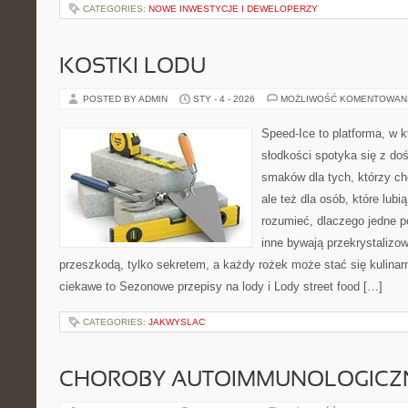
CATEGORIES:
NOWE INWESTYCJE I DEWELOPERZY
KOSTKI LODU
POSTED BY ADMIN
STY - 4 - 2026
MOŻLIWOŚĆ KOMENTOWAN
Speed-Ice to platforma, w 
słodkości spotyka się z do
smaków dla tych, którzy c
ale też dla osób, które lub
rozumieć, dlaczego jedne 
inne bywają przekrystalizow
przeszkodą, tylko sekretem, a każdy rożek może stać się kulinar
ciekawe to Sezonowe przepisy na lody i Lody street food […]
CATEGORIES:
JAKWYSLAC
CHOROBY AUTOIMMUNOLOGICZ