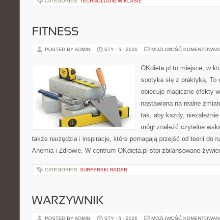
CATEGORIES:
TECHNOLOGIE W KLASIE
FITNESS
POSTED BY ADMIN
STY - 5 - 2026
MOŻLIWOŚĆ KOMENTOWAN
OKdieta.pl to miejsce, w k
spotyka się z praktyką. To n
obiecuje magiczne efekty w 
nastawiona na realne zmian
tak, aby każdy, niezależni
mógł znaleźć czytelne wska
także narzędzia i inspiracje, które pomagają przejść od teorii do 
Anemia i Zdrowie. W centrum OKdieta.pl stoi zbilansowane żywien
CATEGORIES:
SURFERSKI RADAR
WARZYWNIK
POSTED BY ADMIN
STY - 5 - 2026
MOŻLIWOŚĆ KOMENTOWAN