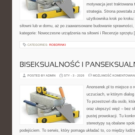
motywacja jest traktowana 
strategia. Strona powstała 
użytkownika krok po kroku:
siłowni lub w domu, aż po zaawansowane budowanie sprawności, m
kategorie: Nowoczesne urządzenia na siłowni i Recenzje sprzętu 
CATEGORIES:
ROBDRINKI
BISEKSUALNOŚĆ I PANSEKSUA
POSTED BY ADMIN
STY - 3 - 2026
MOŻLIWOŚĆ KOMENTOWAN
Anonserek.pl to miejsce o r
uczuciach, w którym dialog
To przestrzeń dla osób, któ
oraz ulepszyć więź – bez s
pustej prowokacji. Tu konkr
stereotypy są obalane spo
podejściem. To serwis, który pomaga układać to, co między ludź