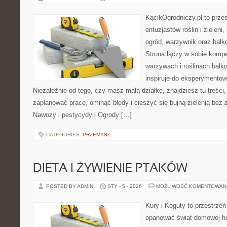
KącikOgrodniczy.pl to prze
entuzjastów roślin i zieleni
ogród, warzywnik oraz bal
Strona łączy w sobie komp
warzywach i roślinach balk
inspiruje do eksperymentow
Niezależnie od tego, czy masz małą działkę, znajdziesz tu treści
zaplanować pracę, ominąć błędy i cieszyć się bujną zielenią bez
Nawozy i pestycydy i Ogrody […]
CATEGORIES:
PRZEMYSŁ
DIETA I ŻYWIENIE PTAKÓW
POSTED BY ADMIN
STY - 5 - 2026
MOŻLIWOŚĆ KOMENTOWAN
Kury i Koguty to przestrzeń
opanować świat domowej ho