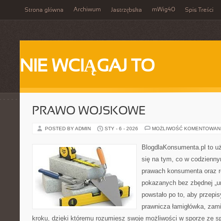
Archiwum
mWig40
Strona główna
Jastrzębska
Spis Treści
NIE WCIĄGAJ TO
PRAWO WOJSKOWE
POSTED BY ADMIN
STY - 6 - 2026
MOŻLIWOŚĆ KOMENTOWAN
BlogdlaKonsumenta.pl to uż
się na tym, co w codziennym
prawach konsumenta oraz r
pokazanych bez zbędnej „u
powstało po to, aby przepis
prawnicza łamigłówka, zami
kroku, dzięki któremu rozumiesz swoje możliwości w sporze ze 