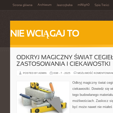
Archiwum
mWig40
Strona główna
Jastrzębska
Spis Treści
NIE WCIĄGAJ TO
ODKRYJ MAGICZNY ŚWIAT CEGIEŁ 
ZASTOSOWANIA I CIEKAWOSTKI
POSTED BY ADMIN
KWI - 7 - 2025
MOŻLIWOŚĆ KOMENTOWAN
Odkryj magiczny świat cegie
ciekawostki. Dowiedz się wię
tego budowlanego materiału 
możliwościach. Zaskocz si
być może nawet nie miałeś 