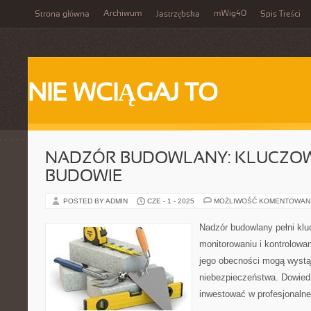
Archiwum
mWig40
Strona główna
Jastrzębska
Spis Treści
NIE WCIĄGAJ TO
NADZÓR BUDOWLANY: KLUCZOW
BUDOWIE
POSTED BY ADMIN
CZE - 1 - 2025
MOŻLIWOŚĆ KOMENTOWAN
Nadzór budowlany pełni klu
monitorowaniu i kontrolowa
jego obecności mogą wystą
niebezpieczeństwa. Dowied
inwestować w profesjonaln