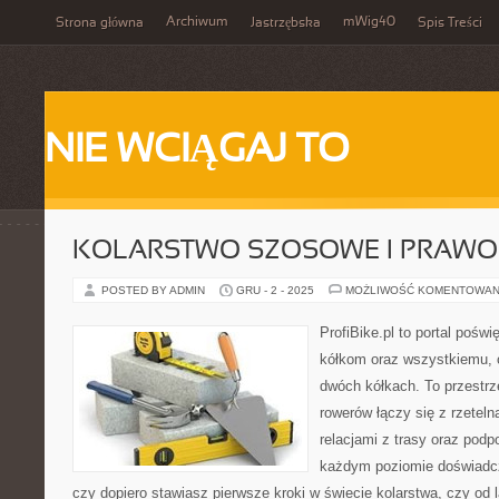
Archiwum
mWig40
Strona główna
Jastrzębska
Spis Treści
NIE WCIĄGAJ TO
KOLARSTWO SZOSOWE I PRAWO
POSTED BY ADMIN
GRU - 2 - 2025
MOŻLIWOŚĆ KOMENTOWAN
ProfiBike.pl to portal pośw
kółkom oraz wszystkiemu, c
dwóch kółkach. To przestrz
rowerów łączy się z rzeteln
relacjami z trasy oraz podp
każdym poziomie doświadcz
czy dopiero stawiasz pierwsze kroki w świecie kolarstwa, czy od l