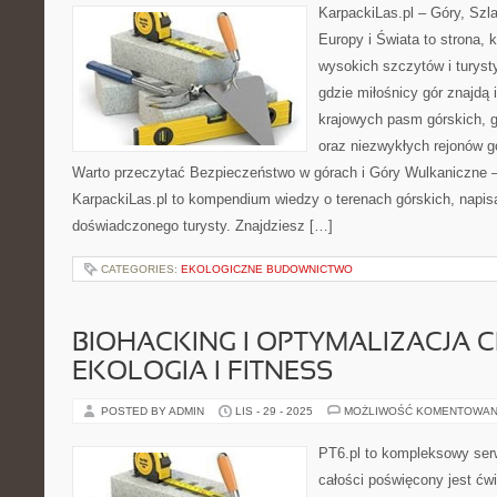
KarpackiLas.pl – Góry, Szl
Europy i Świata to strona, 
wysokich szczytów i turysty
gdzie miłośnicy gór znajdą 
krajowych pasm górskich, 
oraz niezwykłych rejonów g
Warto przeczytać Bezpieczeństwo w górach i Góry Wulkaniczne – I
KarpackiLas.pl to kompendium wiedzy o terenach górskich, napi
doświadczonego turysty. Znajdziesz […]
CATEGORIES:
EKOLOGICZNE BUDOWNICTWO
BIOHACKING I OPTYMALIZACJA CI
EKOLOGIA I FITNESS
POSTED BY ADMIN
LIS - 29 - 2025
MOŻLIWOŚĆ KOMENTOWAN
PT6.pl to kompleksowy serw
całości poświęcony jest ćw