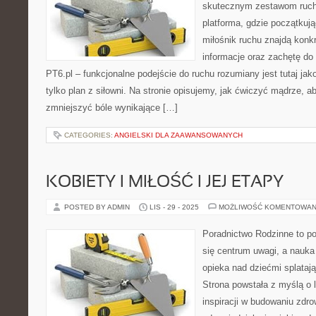
skutecznym zestawom ruch
platforma, gdzie początkują
miłośnik ruchu znajdą konk
informacje oraz zachętę do
PT6.pl – funkcjonalne podejście do ruchu rozumiany jest tutaj jak
tylko plan z siłowni. Na stronie opisujemy, jak ćwiczyć mądrze, ab
zmniejszyć bóle wynikające […]
CATEGORIES:
ANGIELSKI DLA ZAAWANSOWANYCH
KOBIETY I MIŁOŚĆ I JEJ ETAPY
POSTED BY ADMIN
LIS - 29 - 2025
MOŻLIWOŚĆ KOMENTOWAN
Poradnictwo Rodzinne to por
się centrum uwagi, a nauka
opieka nad dziećmi splatają
Strona powstała z myślą o 
inspiracji w budowaniu zdr