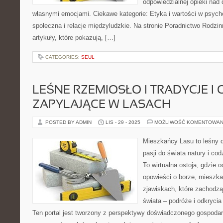
odpowiedzialnej opieki nad
własnymi emocjami. Ciekawe kategorie: Etyka i wartości w psycho
społeczna i relacje międzyludzkie. Na stronie Poradnictwo Rodz
artykuły, które pokazują, […]
CATEGORIES:
SEUL
LEŚNE RZEMIOSŁO I TRADYCJE I
ZAPYLAJĄCE W LASACH
POSTED BY ADMIN
LIS - 29 - 2025
MOŻLIWOŚĆ KOMENTOWAN
Mieszkańcy Lasu to leśny d
pasji do świata natury i co
To wirtualna ostoja, gdzie 
opowieści o borze, mieszka
zjawiskach, które zachodzą
świata – podróże i odkrycia
Ten portal jest tworzony z perspektywy doświadczonego gospodarz