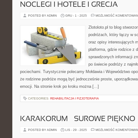
NOCLEGI I HOTELE I GRECJA
POSTED BY ADMIN
GRU - 1 - 2025
MOŻLIWOŚĆ KOMENTOWAN
Zlotoloto.pl to blog stworz
podróżach, który łączy w so
oraz opisy interesujących m
platforma, gdzie rodzice z 
sprawdzonych informacji z
po świecie podróży z najmł
pociechami. Turystycznie polecamy Mołdawia i Województwo opolsk
że rodzinne podróże mogą być jednocześnie proste, uporządkowa
emocji. Na stronie krok po kroku można […]
CATEGORIES:
REHABILITACJA I FIZJOTERAPIA
KARAKORUM – SUROWE PIĘKNO
POSTED BY ADMIN
LIS - 29 - 2025
MOŻLIWOŚĆ KOMENTOWAN