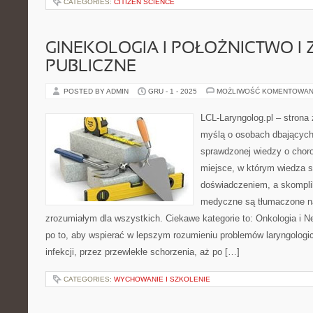
CATEGORIES:
CITIZEN SCIENCE
GINEKOLOGIA I POŁOŻNICTWO I
PUBLICZNE
POSTED BY ADMIN
GRU - 1 - 2025
MOŻLIWOŚĆ KOMENTOWAN
LCL-Laryngolog.pl – strona
myślą o osobach dbających 
sprawdzonej wiedzy o choro
miejsce, w którym wiedza s
doświadczeniem, a skompl
medyczne są tłumaczone n
zrozumiałym dla wszystkich. Ciekawe kategorie to: Onkologia i Ne
po to, aby wspierać w lepszym rozumieniu problemów laryngolog
infekcji, przez przewlekłe schorzenia, aż po […]
CATEGORIES:
WYCHOWANIE I SZKOLENIE