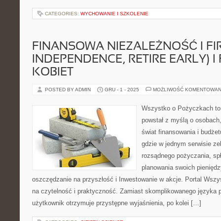
CATEGORIES:
WYCHOWANIE I SZKOLENIE
FINANSOWA NIEZALEŻNOŚĆ I FIR
INDEPENDENCE, RETIRE EARLY) I
KOBIET
POSTED BY ADMIN
GRU - 1 - 2025
MOŻLIWOŚĆ KOMENTOWAN
Wszystko o Pożyczkach to s
powstał z myślą o osobach,
świat finansowania i budże
gdzie w jednym serwisie ze
rozsądnego pożyczania, sp
planowania swoich pieniędz
oszczędzanie na przyszłość i Inwestowanie w akcje. Portal Wsz
na czytelność i praktyczność. Zamiast skomplikowanego języka
użytkownik otrzymuje przystępne wyjaśnienia, po kolei […]