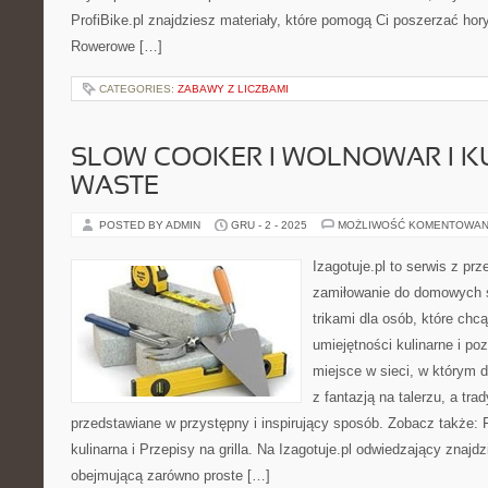
ProfiBike.pl znajdziesz materiały, które pomogą Ci poszerzać ho
Rowerowe […]
CATEGORIES:
ZABAWY Z LICZBAMI
SLOW COOKER I WOLNOWAR I K
WASTE
POSTED BY ADMIN
GRU - 2 - 2025
MOŻLIWOŚĆ KOMENTOWAN
Izagotuje.pl to serwis z prz
zamiłowanie do domowych
trikami dla osób, które chc
umiejętności kulinarne i p
miejsce w sieci, w którym 
z fantazją na talerzu, a tra
przedstawiane w przystępny i inspirujący sposób. Zobacz także: Fo
kulinarna i Przepisy na grilla. Na Izagotuje.pl odwiedzający znajd
obejmującą zarówno proste […]