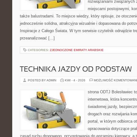
rozwiązaniami związanych 
miejscami postojowymi, ko
także balustradami. To miejsce wiedzy, który opisuje, że otocze
jednocześnie solidna, atrakcyjna wizualnie i dopasowana do potr
Inspiracje z Całego Świata. W tym serwisie czytelnik odnajdzie tr
przeanalizować […]
CATEGORIES:
ZJEDNOCZONE EMIRATY ARABSKIE
TECHNIKA JAZDY OD PODSTAW
POSTED BY ADMIN
KWI - 4 - 2026
MOŻLIWOŚĆ KOMENTOWAN
strona ODTJ Bolesławiec to
internetowa, która koncentr
świadomej jazdy, bezpieczn
drogach oraz rozwijania kom
portal, w którym odbiorca 
opracowania dotyczące prak
zasad ruchu drogowego, przygotowania do egzaminu kierowcy, a t