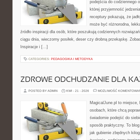
podejścia do codziennego o
której przyjemność jedzeni
receptury pokazują, że jadł
może być różnorodna, lekka
źródło inspiracji dla osób, które poszukują codziennych rozwiązań
ciągu dnia, wieczorny posiłek, deser czy drobną przekąskę. Zob
Inspiracje i […]
CATEGORIES:
PEDAGOGIKA I METODYKA
ZDROWE ODCHUDZANIE DLA K
POSTED BY ADMIN
KWI - 21 - 2026
MOŻLIWOŚĆ KOMENTOWA
MagicalJune.pl to miejsce, 
osobach, które chcą popra
świadomie podejść do siebie
sposób praktyczny. To blo
jak gubienie zbędnych kilo