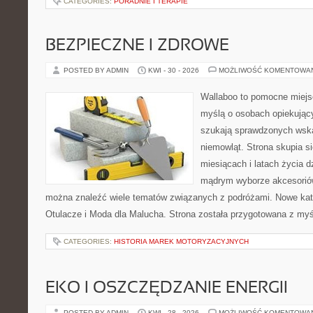
CATEGORIES:
PORADNIE I TERAPIE
BEZPIECZNE I ZDROWE
POSTED BY ADMIN
KWI - 30 - 2026
MOŻLIWOŚĆ KOMENTOWA
Wallaboo to pomocne miejs
myślą o osobach opiekujący
szukają sprawdzonych wsk
niemowląt. Strona skupia s
miesiącach i latach życia 
mądrym wyborze akcesoriów
można znaleźć wiele tematów związanych z podróżami. Nowe kateg
Otulacze i Moda dla Malucha. Strona została przygotowana z myś
CATEGORIES:
HISTORIA MAREK MOTORYZACYJNYCH
EKO I OSZCZĘDZANIE ENERGII
POSTED BY ADMIN
KWI - 28 - 2026
MOŻLIWOŚĆ KOMENTOWA