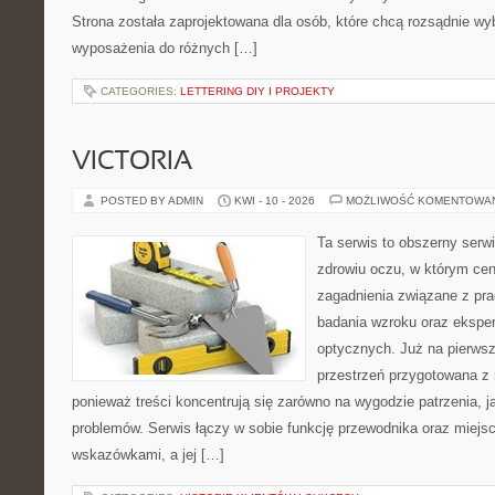
Strona została zaprojektowana dla osób, które chcą rozsądnie wy
wyposażenia do różnych […]
CATEGORIES:
LETTERING DIY I PROJEKTY
VICTORIA
POSTED BY ADMIN
KWI - 10 - 2026
MOŻLIWOŚĆ KOMENTOWA
Ta serwis to obszerny serw
zdrowiu oczu, w którym cen
zagadnienia związane z prac
badania wzroku oraz eksper
optycznych. Już na pierwszy
przestrzeń przygotowana z 
ponieważ treści koncentrują się zarówno na wygodzie patrzenia, j
problemów. Serwis łączy w sobie funkcję przewodnika oraz miejs
wskazówkami, a jej […]