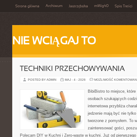
Archiwum
mWig40
Strona główna
Jastrzębska
Spis Treści
NIE WCIĄGAJ TO
TECHNIKI PRZECHOWYWANIA
POSTED BY ADMIN
MAJ - 4 - 2026
MOŻLIWOŚĆ KOMENTOWAN
BibiBistro to miejsce, któr
osobach szukających codzi
internetowa przybliża chara
jedzenie mają być nie tylk
tworzone z pomysłem. To w
zainteresować gości, posz
Polecam DIY w Kuchni i Zero-waste w kuchni. Już od pierwszeg