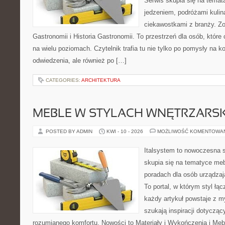
Serwis skupia się na temat
jedzeniem, podróżami kulina
ciekawostkami z branży. Zo
Gastronomii i Historia Gastronomii. To przestrzeń dla osób, któr
na wielu poziomach. Czytelnik trafia tu nie tylko po pomysły na k
odwiedzenia, ale również po […]
CATEGORIES:
ARCHITEKTURA
MEBLE W STYLACH WNĘTRZARS
POSTED BY ADMIN
KWI - 10 - 2026
MOŻLIWOŚĆ KOMENTOWA
Italsystem to nowoczesna s
skupia się na tematyce meb
poradach dla osób urządzaj
To portal, w którym styl łąc
każdy artykuł powstaje z m
szukają inspiracji dotyczący
rozumianego komfortu. Nowości to Materiały i Wykończenia i Meb