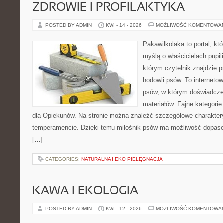
ZDROWIE I PROFILAKTYKA
POSTED BY ADMIN
KWI - 14 - 2026
MOŻLIWOŚĆ KOMENTOWA
Pakawilkolaka to portal, kt
myślą o właścicielach pupi
którym czytelnik znajdzie 
hodowli psów. To internetow
psów, w którym doświadcze
materiałów. Fajne kategorie
dla Opiekunów. Na stronie można znaleźć szczegółowe charakter
temperamencie. Dzięki temu miłośnik psów ma możliwość dopaso
[…]
CATEGORIES:
NATURALNA I EKO PIELĘGNACJA
KAWA I EKOLOGIA
POSTED BY ADMIN
KWI - 12 - 2026
MOŻLIWOŚĆ KOMENTOWA