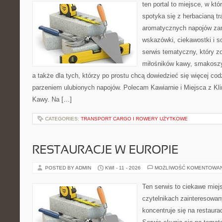
ten portal to miejsce, w kt
spotyka się z herbacianą tr
aromatycznych napojów zam
wskazówki, ciekawostki i s
serwis tematyczny, który zo
miłośników kawy, smakoszy
a także dla tych, którzy po prostu chcą dowiedzieć się więcej co
parzeniem ulubionych napojów. Polecam Kawiarnie i Miejsca z Kl
Kawy. Na […]
CATEGORIES:
TRANSPORT CARGO I ROWERY UŻYTKOWE
RESTAURACJE W EUROPIE
POSTED BY ADMIN
KWI - 11 - 2026
MOŻLIWOŚĆ KOMENTOWA
Ten serwis to ciekawe miej
czytelnikach zainteresowany
koncentruje się na restaura