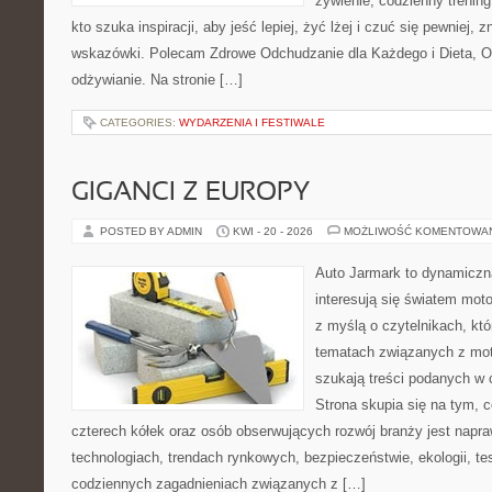
żywienie, codzienny trening
kto szuka inspiracji, aby jeść lepiej, żyć lżej i czuć się pewniej, 
wskazówki. Polecam Zdrowe Odchudzanie dla Każdego i Dieta, 
odżywianie. Na stronie […]
CATEGORIES:
WYDARZENIA I FESTIWALE
GIGANCI Z EUROPY
POSTED BY ADMIN
KWI - 20 - 2026
MOŻLIWOŚĆ KOMENTOWA
Auto Jarmark to dynamiczna
interesują się światem moto
z myślą o czytelnikach, kt
tematach związanych z mot
szukają treści podanych w 
Strona skupia się na tym, 
czterech kółek oraz osób obserwujących rozwój branży jest napr
technologiach, trendach rynkowych, bezpieczeństwie, ekologii, t
codziennych zagadnieniach związanych z […]