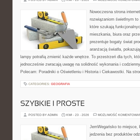
Nowoczesna strona interne
rozwiązaniom świetlnym to 
które szukają funkcjonalnyc
mieszkania, biura oraz prz
prezentuje bogaty świat pr
aranżacją światła, pokazuj
lampy potrafią zmienić każde wnętrze. To przestrzeń dla tych, któ
jednocześnie zwracają uwagę na solidność wykonania i codzienny
Polecam: Poradniki o Oświetleniu i Historia i Ciekawostki. Na st
CATEGORIES:
GEOGRAFIA
SZYBKIE I PROSTE
POSTED BY ADMIN
KWI - 23 - 2026
MOŻLIWOŚĆ KOMENTOWA
JemWegańsko to miejsce, kt
jedzenia bez produktów od