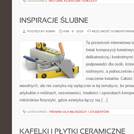
CATEGORIES:
HISTORIE KLIENTÓW I SUKCESY
INSPIRACJE ŚLUBNE
POSTED BY ADMIN
KWI - 8 - 2026
MOŻLIWOŚĆ KOMENTOWAN
Ta przestrzeń internetowa 
świat kompozycji kwiatowyc
delikatnością i konkretnym
podpowiedzi dla osób, które
roślinnymi, a jednocześnie 
znaczenie kwiatów. Całość 
weselnych, ale nie zamyka się wyłącznie w tej tematyce, bo prow
artykułów o roślinach, sezonowości, trwałości i sposobach kompon
miłośników florystyki, gdzie estetyka łączy się […]
CATEGORIES:
TRENING DLA MŁODZIEŻY I STUDENTÓW
KAFELKI I PŁYTKI CERAMICZNE