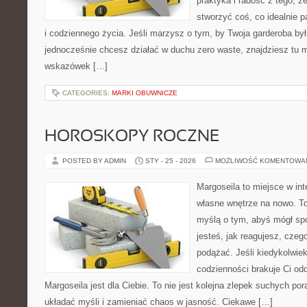
praktyka i radość z tego, 
stworzyć coś, co idealnie p
i codziennego życia. Jeśli marzysz o tym, by Twoja garderoba by
jednocześnie chcesz działać w duchu zero waste, znajdziesz tu m
wskazówek […]
CATEGORIES:
MARKI OBUWNICZE
HOROSKOPY ROCZNE
POSTED BY ADMIN
STY - 25 - 2026
MOŻLIWOŚĆ KOMENTOWA
Margoseila to miejsce w in
własne wnętrze na nowo. To
myślą o tym, abyś mógł sp
jesteś, jak reagujesz, czeg
podążać. Jeśli kiedykolwie
codzienności brakuje Ci odd
Margoseila jest dla Ciebie. To nie jest kolejna zlepek suchych p
układać myśli i zamieniać chaos w jasność. Ciekawe […]