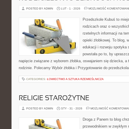
POSTED BY ADMIN
LUT - 1 - 2026
MOŻLIWOŚĆ KOMENTOWAN
Przedszkole Kubuś to miej
rodzicach oraz o wszystkic
rzetelnych informacji na te
opieki żłobkowej. To blog,
edukacji i rozwoju spotyka 
powstała po to, by upraszcz
napięcie związane z wyborem żłobka, oswajaniem się dziecka, a t
rodzinie. Polecamy Wybór żłobka i Przygotowanie do przedszkola
CATEGORIES:
ŁOWIECTWO A SZTUKA RZEMIEŚLNICZA
RELIGIE STAROŻYTNE
POSTED BY ADMIN
STY - 31 - 2026
MOŻLIWOŚĆ KOMENTOWA
Droga z Panem to blog chrz
przewodnikiem w zwykłym r