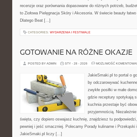
recenzje oraz porównania dopasowane do różnych potrzeb, budżet
to Ziołowa Pielęgnacja Skóry i Akcesoria. W świecie beauty łat
Dlatego Beat […]
CATEGORIES:
WYDARZENIA I FESTIWALE
GOTOWANIE NA RÓŻNE OKAZJE
POSTED BY ADMIN
STY - 28 - 2026
MOŻLIWOŚĆ KOMENTOWA
JakieSmaki.pl to portal o g
by odczarowywać kuchenne
zwykłe posiłki w małe domo
gdzie receptury spotykają s
kuchnia przestaje być obowi
przyjemnością. Niezależnie
święta, czy dopiero oswajasz kuchnię, znajdziesz tu podpowiedzi
pewniej i jeść smaczniej. Polecamy Porady kulinarne i Przekąski 
JakieSmaki.pl liczy […]