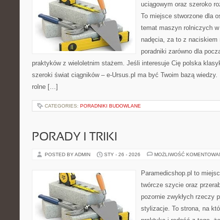
uciągowym oraz szeroko roz
To miejsce stworzone dla o
temat maszyn rolniczych w
nadęcia, za to z naciskiem
poradniki zarówno dla począ
praktyków z wieloletnim stażem. Jeśli interesuje Cię polska klasy
szeroki świat ciągników – e-Ursus.pl ma być Twoim bazą wiedzy
rolne […]
CATEGORIES:
PORADNIKI BUDOWLANE
PORADY I TRIKI
POSTED BY ADMIN
STY - 26 - 2026
MOŻLIWOŚĆ KOMENTOWA
Paramedicshop.pl to miejsc
twórcze szycie oraz przerab
pozornie zwykłych rzeczy 
stylizacje. To strona, na któ