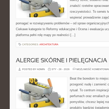
znaleźć rzetelne opracowan
rzeczywistości. To serwis 
wspierać prowadzenie zajęć
pomagać w rozwiązywaniu problemów – od spraw organizacyjnych
Ciekawe kategorie to Reformy edukacyjne i Ocena i ewaluacja uc
platforma pełni rolę mapy po realności […]
CATEGORIES:
ARCHITEKTURA
ALERGIE SKÓRNE I PIELĘGNACJA
POSTED BY ADMIN
STY - 28 - 2026
MOŻLIWOŚĆ KOMENTOWA
Beat the boredom to miejsc
przegonić nudę i zamienić 
rytuał. To centrum inspiracj
perfumach oraz emaliach p
pomysłów, chcesz lepiej ro
produkty bardziej świadomie