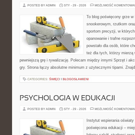
POSTED BY ADMIN
STY - 29 - 2026
MOŻLIWOŚĆ KOMENTOWA
To blog poświęcony grze w 
snookerowym, rzutkom oraz
sportom precyzji, w których
opanowanie i trafne rozpozn
powstało dla osób, które ch
też dla tych, którzy mierzą 
pewniejszą grę i rywalizację. Polecam między innymi Sprzęt i akces
gry. Strona łączy absolutne minimum z użytecznymi tipami. Znajdz
CATEGORIES:
ŚWIĘCI I BŁOGOSŁAWIENI
PSYCHOLOGIA W EDUKACJI
POSTED BY ADMIN
STY - 29 - 2026
MOŻLIWOŚĆ KOMENTOWA
Instytut wspierania oświaty
poświęcona edukacji – miej
liderzy szkół, studenci ora