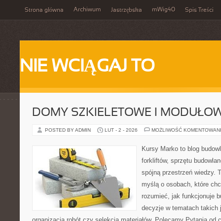
Archiwum
mWig40
Strona główna
Jastrzębska
Spis Treści
NIE WCIĄGAJ TO
DOMY SZKIELETOWE I MODUŁO
POSTED BY ADMIN
LUT - 2 - 2026
MOŻLIWOŚĆ KOMENTOWAN
Kursy Marko to blog budowl
forkliftów, sprzętu budowla
spójną przestrzeń wiedzy. 
myślą o osobach, które chc
rozumieć, jak funkcjonuje 
decyzje w tematach takich 
organizacja robót czy selekcja materiałów. Polecamy Pytania od c