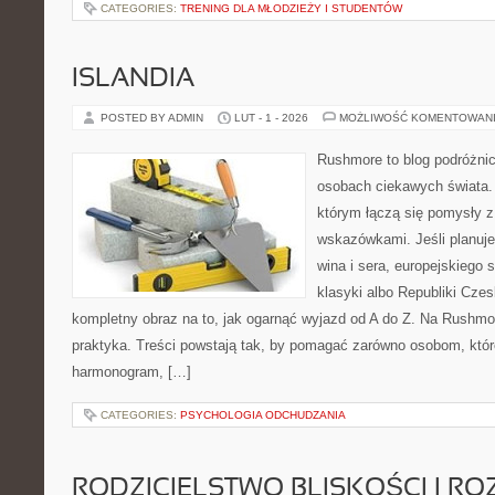
CATEGORIES:
TRENING DLA MŁODZIEŻY I STUDENTÓW
ISLANDIA
POSTED BY ADMIN
LUT - 1 - 2026
MOŻLIWOŚĆ KOMENTOWAN
Rushmore to blog podróżnic
osobach ciekawych świata. 
którym łączą się pomysły 
wskazówkami. Jeśli planuje
wina i sera, europejskiego s
klasyki albo Republiki Czes
kompletny obraz na to, jak ogarnąć wyjazd od A do Z. Na Rushmor
praktyka. Treści powstają tak, by pomagać zarówno osobom, któr
harmonogram, […]
CATEGORIES:
PSYCHOLOGIA ODCHUDZANIA
RODZICIELSTWO BLISKOŚCI I RO