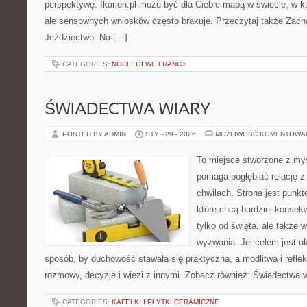
perspektywę. Ikarion.pl może być dla Ciebie mapą w świecie, w kt
ale sensownych wniosków często brakuje. Przeczytaj także Zacho
Jeździectwo. Na […]
CATEGORIES:
NOCLEGI WE FRANCJI
ŚWIADECTWA WIARY
POSTED BY ADMIN
STY - 29 - 2026
MOŻLIWOŚĆ KOMENTOWA
To miejsce stworzone z myś
pomaga pogłębiać relację 
chwilach. Strona jest punkt
które chcą bardziej konsekw
tylko od święta, ale także 
wyzwania. Jej celem jest u
sposób, by duchowość stawała się praktyczna, a modlitwa i reflek
rozmowy, decyzje i więzi z innymi. Zobacz również: Świadectwa 
CATEGORIES:
KAFELKI I PŁYTKI CERAMICZNE