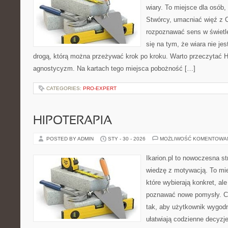
wiary. To miejsce dla osób,
Stwórcy, umacniać więź z 
rozpoznawać sens w świetle
się na tym, że wiara nie je
drogą, którą można przeżywać krok po kroku. Warto przeczytać H
agnostycyzm. Na kartach tego miejsca pobożność […]
CATEGORIES:
PRO-EXPERT
HIPOTERAPIA
POSTED BY ADMIN
STY - 30 - 2026
MOŻLIWOŚĆ KOMENTOWA
Ikarion.pl to nowoczesna st
wiedzę z motywacją. To mie
które wybierają konkret, al
poznawać nowe pomysły. C
tak, aby użytkownik wygodni
ułatwiają codzienne decyzje