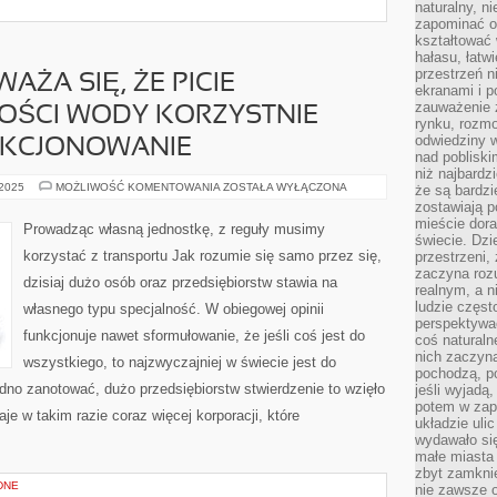
naturalny, 
zapominać o 
kształtować 
hałasu, łatw
przestrzeń n
ŻA SIĘ, ŻE PICIE
ekranami i p
zauważenie 
LOŚCI WODY KORZYSTNIE
rynku, rozm
odwiedziny w
NKCJONOWANIE
nad poblisk
niż najbardz
POWSZECHNIE
 2025
MOŻLIWOŚĆ KOMENTOWANIA
ZOSTAŁA WYŁĄCZONA
że są bardzi
UWAŻA
zostawiają 
SIĘ,
mieście dora
ŻE
Prowadząc własną jednostkę, z reguły musimy
PICIE
świecie. Dzi
GIGANTYCZNEJ
korzystać z transportu Jak rozumie się samo przez się,
przestrzeni,
ILOŚCI
WODY
zaczyna roz
dzisiaj dużo osób oraz przedsiębiorstw stawia na
KORZYSTNIE
realnym, a n
WPŁYWA
ludzie częst
własnego typu specjalność. W obiegowej opinii
NA
FUNKCJONOWANIE
perspektywac
funkcjonuje nawet sformułowanie, że jeśli coś jest do
coś naturaln
nich zaczyna
wszystkiego, to najzwyczajniej w świecie jest do
pochodzą, po
udno zanotować, dużo przedsiębiorstw stwierdzenie to wzięło
jeśli wyjadą
potem w zap
je w takim razie coraz więcej korporacji, które
układzie uli
wydawało się
małe miasta
zbyt zamknię
DNE
nie zawsze 