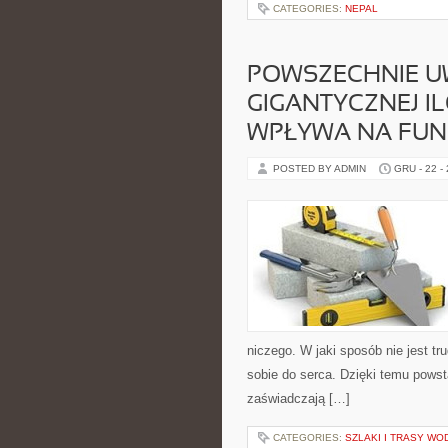
CATEGORIES:
NEPAL
POWSZECHNIE UWA
GIGANTYCZNEJ I
WPŁYWA NA FU
POSTED BY ADMIN
GRU - 22 -
niczego. W jaki sposób nie jest tr
sobie do serca. Dzięki temu powsta
zaświadczają […]
CATEGORIES:
SZLAKI I TRASY WO