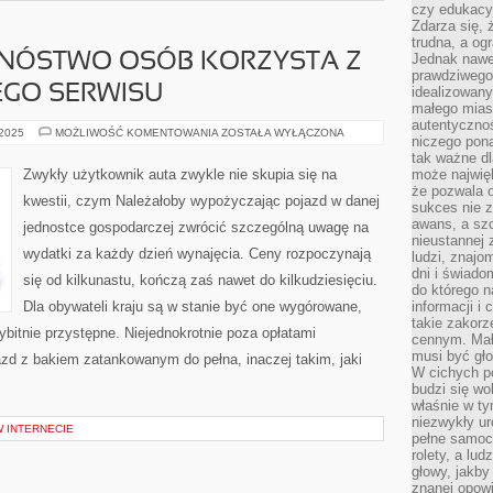
czy edukacyj
Zdarza się,
trudna, a og
MNÓSTWO OSÓB KORZYSTA Z
Jednak nawet
prawdziwego 
GO SERWISU
idealizowany
małego miast
autentycznoś
NIESŁYCHANIE
 2025
MOŻLIWOŚĆ KOMENTOWANIA
ZOSTAŁA WYŁĄCZONA
niczego pona
MNÓSTWO
OSÓB
tak ważne dl
KORZYSTA
Zwykły użytkownik auta zwykle nie skupia się na
może najwięk
Z
że pozwala o
SŁUŻB
kwestii, czym Należałoby wypożyczając pojazd w danej
WPRAWNEGO
sukces nie 
SERWISU
awans, a sz
jednostce gospodarczej zwrócić szczególną uwagę na
nieustannej
wydatki za każdy dzień wynajęcia. Ceny rozpoczynają
ludzi, znajo
dni i świado
się od kilkunastu, kończą zaś nawet do kilkudziesięciu.
do którego 
Dla obywateli kraju są w stanie być one wygórowane,
informacji i
takie zakor
ybitnie przystępne. Niejednokrotnie poza opłatami
cennym. Mał
musi być gło
zd z bakiem zatankowanym do pełna, inaczej takim, jaki
W cichych p
budzi się wo
właśnie w ty
niezwykły ur
W INTERNECIE
pełne samoc
rolety, a lud
głowy, jakby
znanej opow