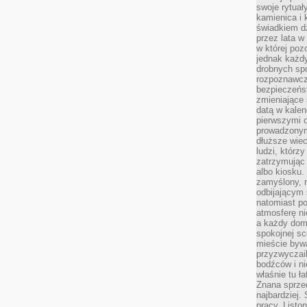
swoje rytuał
kamienica i
świadkiem dzi
przez lata w
w której pozo
jednak każdy
drobnych sp
rozpoznawcz
bezpieczeńs
zmieniające 
datą w kalen
pierwszymi 
prowadzonym
dłuższe wiec
ludzi, którz
zatrzymując 
albo kiosku.
zamyślony, m
odbijającym 
natomiast po
atmosferę ni
a każdy dom
spokojnej s
mieście bywa
przyzwyczail
bodźców i ni
właśnie tu ł
Znana sprzed
najbardziej.
pracy. Listo