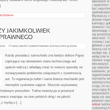
wpisanym w p
i uważności.
]
być natychm
spektakularn
ZJOTERAPIA
Wystarczy c
drzewo mija
karmiący goł
skwerze i st
RZY JAKIMKOLWIEK
obserwując m
się przestrz
SPRAWNEGO
obecność. Cz
zmianą i za
głównie z po
WIELU
 2025
MOŻLIWOŚĆ KOMENTOWANIA
ZOSTAŁA WYŁĄCZONA
Z
tworzą coś t
NAS,
wydaje się, 
PRZY
Każdy posiadacz samochodu zna bardzo dobrze Figury
wyłącznie w 
JAKIMKOLWIEK
USZKODZENIU,
również mają
zajmujące się ratowaniem stanu technicznego aut
SPRAWNEGO
lekceważyć. 
uparcie walczą i układają coraz to nowsze sposoby na
się rodzinne 
kawiarnie, p
rozwiązywanie problemów związanych z żywotnością
organizowan
rozmachu wiel
aut. Tu regeneracja turbin i sama branża mechaniki jest
autentycznoś
niezwykle zyskowne zajęcie. Słusznie usytuowany
czują, że u
zwyczajny k
chodowym pomysłem. Trafna inwestycja w przemysł
amatorskich 
wraca zważając na stan polskich dróg i na jakość
lepiej niż w
pewnym sensi
 z myślą o […]
online
ludzki
codziennych 