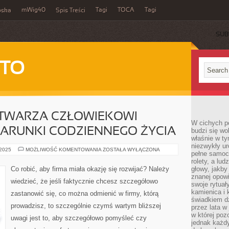
mWig40
Tagi
TOCA
Tagi
bska
Spis Treści
SUB
 TO
TWARZA CZŁOWIEKOWI
W cichych p
RUNKI CODZIENNEGO ŻYCIA
budzi się wo
właśnie w ty
niezwykły ur
MOTORYZACJA
 2025
MOŻLIWOŚĆ KOMENTOWANIA
ZOSTAŁA WYŁĄCZONA
pełne samoc
STWARZA
CZŁOWIEKOWI
rolety, a lud
KOMFORTOWE
Co robić, aby firma miała okazję się rozwijać? Należy
głowy, jakby
WARUNKI
znanej opow
CODZIENNEGO
wiedzieć, że jeśli faktycznie chcesz szczegółowo
ŻYCIA
swoje rytuał
kamienica i
zastanowić się, co można odmienić w firmy, którą
świadkiem dzi
prowadzisz, to szczególnie czymś wartym bliższej
przez lata w
w której pozo
uwagi jest to, aby szczegółowo pomyśleć czy
jednak każdy