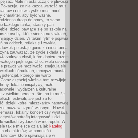
ejzaż. Małe miasta uczą cierpliwości
 Pokazują, że nie każda wartość musi
iastowa i nie wszystko musi mieć
y charakter, aby było ważne.
odzienna droga do pracy, to samo
ne każdego ranka, starszy pan
ębie, dzieci bawiące się po szkole na
arsze osoby, które siedzą na ławkach,
ijający dzień. W takim rytmie pojawia
eń na oddech, refleksję i zwykłą
łowiek przestaje gonić za nieustanną
czyna zauważać, że życie składa się
wtarzalnych chwil, które dopiero razem
rwałego i pięknego. Choć wielu osobom
że prawdziwe możliwości znajdują się
wielkich ośrodkach, mniejsze miasta
 potencjał, którego nie warto
Coraz częściej właśnie tam rozwijają
firmy, lokalne inicjatywy, małe
racownie i wydarzenia kulturalne
e z wielkim sercem. Nie ma tu może
kich festiwali, ale jest za to
ć, dzięki której mieszkańcy naprawdę
czestniczą w czymś własnym. Nawet
iermasz, lokalny koncert czy wystawa
artystów potrafią integrować ludzi
iele wielkich wydarzeń w metropolii. W
e takie miejsce działa jak
katalog
ch charakterów, wspomnień i
talentów, które ujawniają się w