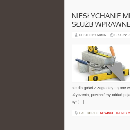
NIESŁYCHANIE 
SŁUŻB WPRAWNE
POSTED BY ADMIN
GRU - 22 -
ale dla gości z zagranicy są one w
użyczenia, powinniśmy oddać poja
był […]
CATEGORIES:
NOWINKI I TRENDY 