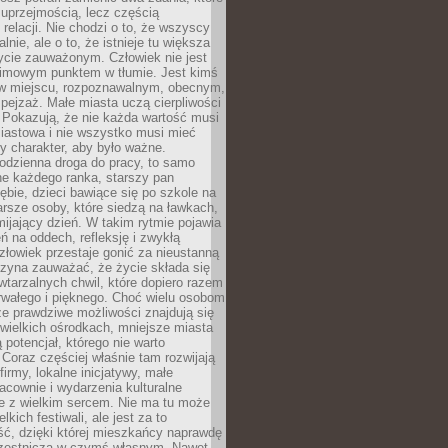
 uprzejmością, lecz częścią
 relacji. Nie chodzi o to, że wszyscy
alnie, ale o to, że istnieje tu większa
ycie zauważonym. Człowiek nie jest
nimowym punktem w tłumie. Jest kimś
 miejscu, rozpoznawalnym, obecnym,
ejzaż. Małe miasta uczą cierpliwości
 Pokazują, że nie każda wartość musi
iastowa i nie wszystko musi mieć
y charakter, aby było ważne.
odzienna droga do pracy, to samo
ne każdego ranka, starszy pan
ębie, dzieci bawiące się po szkole na
arsze osoby, które siedzą na ławkach,
ijający dzień. W takim rytmie pojawia
eń na oddech, refleksję i zwykłą
łowiek przestaje gonić za nieustanną
czyna zauważać, że życie składa się
wtarzalnych chwil, które dopiero razem
rwałego i pięknego. Choć wielu osobom
że prawdziwe możliwości znajdują się
wielkich ośrodkach, mniejsze miasta
 potencjał, którego nie warto
Coraz częściej właśnie tam rozwijają
firmy, lokalne inicjatywy, małe
racownie i wydarzenia kulturalne
e z wielkim sercem. Nie ma tu może
kich festiwali, ale jest za to
ć, dzięki której mieszkańcy naprawdę
czestniczą w czymś własnym. Nawet