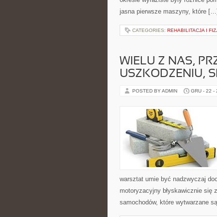
jasna pierwsze maszyny, które […
CATEGORIES:
REHABILITACJA I FI
WIELU Z NAS, P
USZKODZENIU, 
POSTED BY ADMIN
GRU - 22 -
warsztat umie być nadzwyczaj do
motoryzacyjny błyskawicznie się z
samochodów, które wytwarzane są