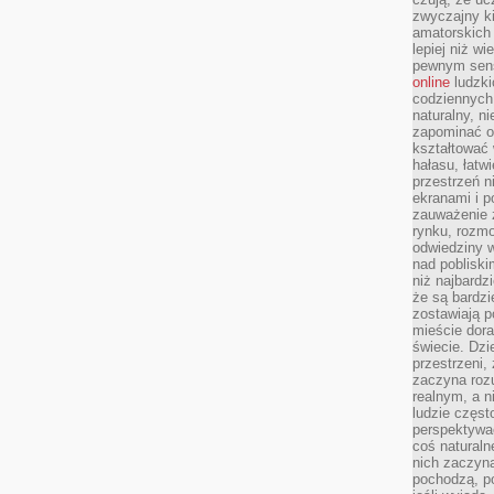
zwyczajny k
amatorskich 
lepiej niż w
pewnym sensi
online
ludzki
codziennych 
naturalny, 
zapominać o 
kształtować 
hałasu, łatw
przestrzeń n
ekranami i p
zauważenie 
rynku, rozm
odwiedziny w
nad poblisk
niż najbardz
że są bardzi
zostawiają 
mieście dora
świecie. Dzi
przestrzeni,
zaczyna roz
realnym, a n
ludzie częst
perspektywac
coś naturaln
nich zaczyna
pochodzą, po