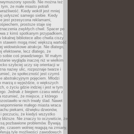
niewymuszony sposób. Nie można też
tym, że małe miasto potrafi
wrażliwość. Kiedy wokół jest mniej
iej usłyszeć samego siebie. Kiedy
ie jest przesycona reklamami,
ośpiechem, prostsze staje się
znaczenia zwykłych chwil. Spacer po
owa z kimś spotkanym przypadkiem,
 lokalnej bibliotece albo chwila ciszy
im stawem mogą mieć większą wartość
iej widowiskowe atrakcje. Nie dlatego,
ej efektowne, lecz dlatego, że
po sobie coś prawdziwego. W małym
stanie wygląda inaczej niż w wielkim
ecko szybciej uczy się orientacji w
 zna nazwy ulic, rozpoznaje twarze i
umieć, że społeczność jest czymś
ie abstrakcyjnym pojęciem. Młodzi
o marzą o wyjeździe, o większych
h, o życiu gdzie indziej i jest w tym
ego. Jednak z biegiem czasu wielu z
 rozumieć, że miejsce, z którego
zostawiło w nich trwały ślad. Nawet
, wspomnienie małego miasta wraca
achu piekarni, dźwięku dzwonów,
c i poczuciu, że kiedyś wszystko
 bliższe. Nie znaczy to oczywiście, że
 są pozbawione problemów. Bywają
te, czasem wolniej reagują na zmiany,
oferują tyle możliwości zawodowych