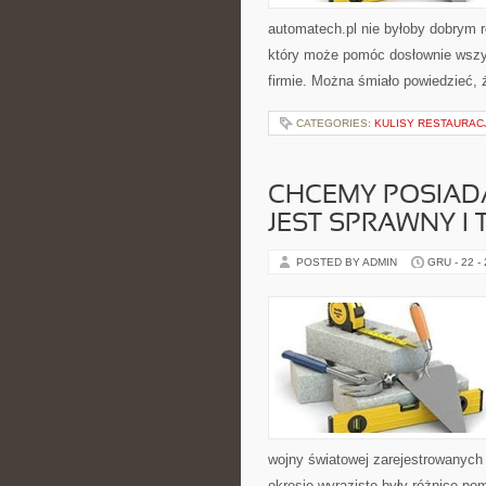
automatech.pl nie byłoby dobrym 
który może pomóc dosłownie wsz
firmie. Można śmiało powiedzieć, 
CATEGORIES:
KULISY RESTAURACJ
CHCEMY POSIAD
JEST SPRAWNY I
POSTED BY ADMIN
GRU - 22 -
wojny światowej zarejestrowanych
okresie wyraziste były różnice p