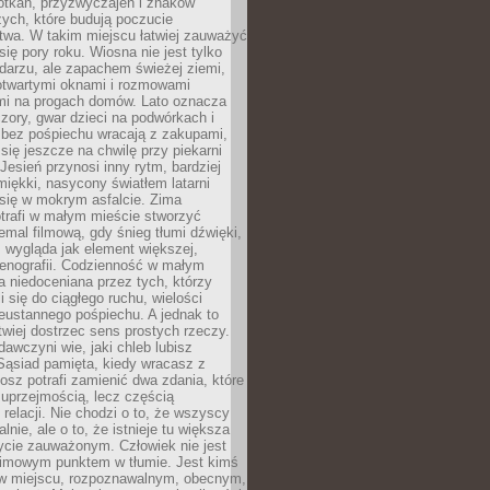
otkań, przyzwyczajeń i znaków
ych, które budują poczucie
twa. W takim miejscu łatwiej zauważyć
się pory roku. Wiosna nie jest tylko
darzu, ale zapachem świeżej ziemi,
otwartymi oknami i rozmowami
i na progach domów. Lato oznacza
zory, gwar dzieci na podwórkach i
y bez pośpiechu wracają z zakupami,
się jeszcze na chwilę przy piekarni
 Jesień przynosi inny rytm, bardziej
iękki, nasycony światłem latarni
się w mokrym asfalcie. Zima
trafi w małym mieście stworzyć
emal filmową, gdy śnieg tłumi dźwięki,
 wygląda jak element większej,
cenografii. Codzienność w małym
 niedoceniana przez tych, którzy
i się do ciągłego ruchu, wielości
eustannego pośpiechu. A jednak to
atwiej dostrzec sens prostych rzeczy.
awczyni wie, jaki chleb lubisz
 Sąsiad pamięta, kiedy wracasz z
nosz potrafi zamienić dwa zdania, które
 uprzejmością, lecz częścią
 relacji. Nie chodzi o to, że wszyscy
alnie, ale o to, że istnieje tu większa
ycie zauważonym. Człowiek nie jest
nimowym punktem w tłumie. Jest kimś
 miejscu, rozpoznawalnym, obecnym,