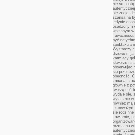
nie są pustą
autentycznej
się znają ide
szansa na b
jedynie ano
osadzonym w
wpisanym w p
i uważności.
być natychm
spektakularn
Wystarczy c
drzewo mija
karmiący goł
skwerze i st
obserwując m
się przestrz
obecność. Cz
zmianą i za
głównie z po
tworzą coś t
wydaje się, 
wyłącznie w 
również mają
lekceważyć. 
się rodzinne 
kawiarnie, p
organizowan
rozmachu wiel
autentycznoś
czują, że u