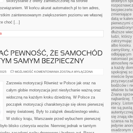
skorzystanie z oferty zamieszczonej na stronie
drobnych sp
rozpoznawcz
rozwiązaniem. W końcu akurat automatech.pl to ten adres,
bezpieczeńs
zmieniające 
ystkim zainteresowanym zwiększeniem poziomu we własnej
datą w kalen
że choć […]
pierwszymi 
prowadzonym
dłuższe wiec
I
ludzi, którz
zatrzymując 
albo kiosku.
zamyślony, m
AĆ PEWNOŚĆ, ŻE SAMOCHÓD
odbijającym 
natomiast po
 TYM SAMYM BEZPIECZNY
atmosferę ni
a każdy dom
CHCEMY
spokojnej s
 2025
MOŻLIWOŚĆ KOMENTOWANIA
ZOSTAŁA WYŁĄCZONA
POSIADAĆ
mieście bywa
PEWNOŚĆ,
przyzwyczail
ŻE
Zarzewia motoryzacji Również w Polsce jak oraz na
SAMOCHÓD
bodźców i ni
JEST
właśnie tu ł
całym globie motoryzacja jest niesłychanie ważną oraz
SPRAWNY
Znana sprzed
I
widoczną na każdym kroku dziedziną. W Polsce za
TYM
najbardziej.
SAMYM
pracy. Listo
początek motoryzacji charakteryzuje się okres pierwszej
BEZPIECZNY
nie są pustą
wojny światowej. Były to zalążek dwudziestego wieku.
autentycznej
się znają ide
W stolicy kraju, Warszawie przed wybuchem pierwszej
szansa na b
jedynie ano
 było blisko czterysta wozów. Niemniej jednak w tamtym
osadzonym w
omiędzy zasadami ruchu drogowego i budową aut. Rzecz