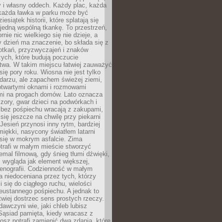
y i własny oddech. Każdy plac, każda
 każda ławka w parku może być
esiątek historii, które splatają się
 jedną wspólną tkankę. To przestrzeń,
rnie nic wielkiego się nie dzieje, a
 dzień ma znaczenie, bo składa się z
otkań, przyzwyczajeń i znaków
ych, które budują poczucie
twa. W takim miejscu łatwiej zauważyć
się pory roku. Wiosna nie jest tylko
darzu, ale zapachem świeżej ziemi,
otwartymi oknami i rozmowami
i na progach domów. Lato oznacza
zory, gwar dzieci na podwórkach i
y bez pośpiechu wracają z zakupami,
się jeszcze na chwilę przy piekarni
 Jesień przynosi inny rytm, bardziej
iękki, nasycony światłem latarni
się w mokrym asfalcie. Zima
trafi w małym mieście stworzyć
emal filmową, gdy śnieg tłumi dźwięki,
 wygląda jak element większej,
cenografii. Codzienność w małym
 niedoceniana przez tych, którzy
i się do ciągłego ruchu, wielości
eustannego pośpiechu. A jednak to
atwiej dostrzec sens prostych rzeczy.
awczyni wie, jaki chleb lubisz
 Sąsiad pamięta, kiedy wracasz z
nosz potrafi zamienić dwa zdania, które