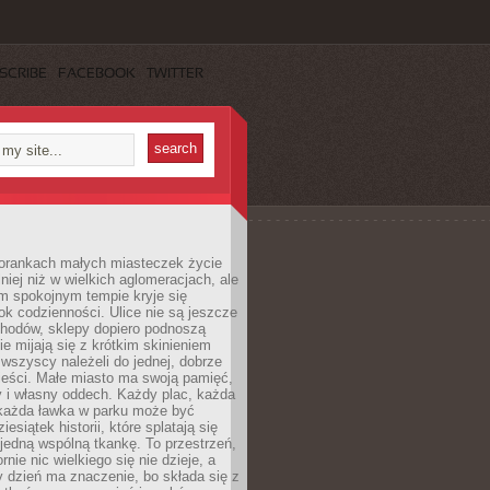
SCRIBE
FACEBOOK
TWITTER
orankach małych miasteczek życie
lniej niż w wielkich aglomeracjach, ale
m spokojnym tempie kryje się
ok codzienności. Ulice nie są jeszcze
hodów, sklepy dopiero podnoszą
zie mijają się z krótkim skinieniem
 wszyscy należeli do jednej, dobrze
ieści. Małe miasto ma swoją pamięć,
y i własny oddech. Każdy plac, każda
 każda ławka w parku może być
esiątek historii, które splatają się
 jedną wspólną tkankę. To przestrzeń,
rnie nic wielkiego się nie dzieje, a
 dzień ma znaczenie, bo składa się z