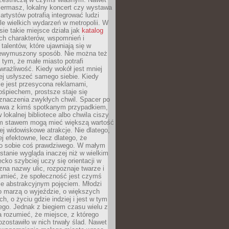
iermasz, lokalny koncert czy wystawa
artystów potrafią integrować ludzi
iele wielkich wydarzeń w metropolii. W
e takie miejsce działa jak
katalog
ch charakterów, wspomnień i
talentów, które ujawniają się w
niewymuszony sposób. Nie można też
tym, że małe miasto potrafi
wrażliwość. Kiedy wokół jest mniej
iej usłyszeć samego siebie. Kiedy
ie jest przesycona reklamami,
ośpiechem, prostsze staje się
znaczenia zwykłych chwil. Spacer po
owa z kimś spotkanym przypadkiem,
 lokalnej bibliotece albo chwila ciszy
im stawem mogą mieć większą wartość
iej widowiskowe atrakcje. Nie dlatego,
ej efektowne, lecz dlatego, że
po sobie coś prawdziwego. W małym
stanie wygląda inaczej niż w wielkim
ecko szybciej uczy się orientacji w
 zna nazwy ulic, rozpoznaje twarze i
umieć, że społeczność jest czymś
ie abstrakcyjnym pojęciem. Młodzi
o marzą o wyjeździe, o większych
h, o życiu gdzie indziej i jest w tym
ego. Jednak z biegiem czasu wielu z
 rozumieć, że miejsce, z którego
zostawiło w nich trwały ślad. Nawet