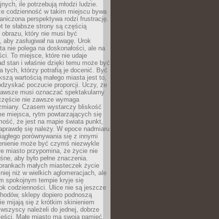
nych, ile potrzebują młodzi ludzie.
 że codzienność w takim miejscu bywa
raniczona perspektywa rodzi frustrację.
 te słabsze strony są częścią
obrazu, który nie musi być
, aby zasługiwał na uwagę. Urok
a nie polega na doskonałości, ale na
ci. To miejsce, które nie udaje
d stan i właśnie dzięki temu może być
a tych, którzy potrafią je docenić. Być
szą wartością małego miasta jest to,
dzyskać poczucie proporcji. Uczy, że
zawsze musi oznaczać spektakularny
częście nie zawsze wymaga
 zmiany. Czasem wystarczy bliskość
me miejsca, rytm powtarzających się
mość, że jest na mapie świata punkt,
naprawdę się należy. W epoce nadmiaru
 ciągłego porównywania się z innymi
zenienie może być czymś niezwykle
e miasto przypomina, że życie nie
śne, aby było pełne znaczenia.
orankach małych miasteczek życie
lniej niż w wielkich aglomeracjach, ale
m spokojnym tempie kryje się
ok codzienności. Ulice nie są jeszcze
hodów, sklepy dopiero podnoszą
zie mijają się z krótkim skinieniem
 wszyscy należeli do jednej, dobrze
ieści. Małe miasto ma swoją pamięć,