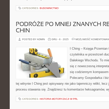
CATEGORIES:
BUDOWNICTWO
PODRÓŻE PO MNIEJ ZNANYCH R
CHIN
POSTED BY ADMIN
GRU - 6 - 2025
MOŻLIWOŚĆ KOMENTOWAN
I Ching – Księga Przemian 
czytelnika w przestrzeń du
Dalekiego Wschodu. To miej
się z nowoczesną interpreta
się codziennym kompasem 
Polecamy Gospodarka i biz
tej witrynie I Ching jest opisywany nie jako tajemniczy relikt, lec
procesu stawania się. Znajdziesz tu komentarze heksagramów, wy
CATEGORIES:
HISTORIA MOTORYZACJI W PRL