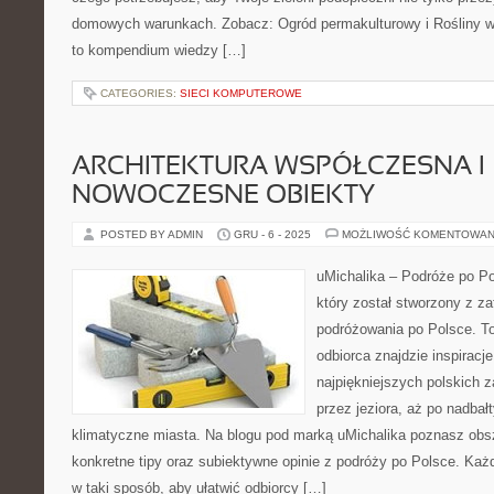
domowych warunkach. Zobacz: Ogród permakulturowy i Rośliny wo
to kompendium wiedzy […]
CATEGORIES:
SIECI KOMPUTEROWE
ARCHITEKTURA WSPÓŁCZESNA I
NOWOCZESNE OBIEKTY
POSTED BY ADMIN
GRU - 6 - 2025
MOŻLIWOŚĆ KOMENTOWAN
uMichalika – Podróże po Po
który został stworzony z z
podróżowania po Polsce. To
odbiorca znajdzie inspiracj
najpiękniejszych polskich 
przez jeziora, aż po nadbał
klimatyczne miasta. Na blogu pod marką uMichalika poznasz obsz
konkretne tipy oraz subiektywne opinie z podróży po Polsce. Ka
w taki sposób, aby ułatwić odbiorcy […]