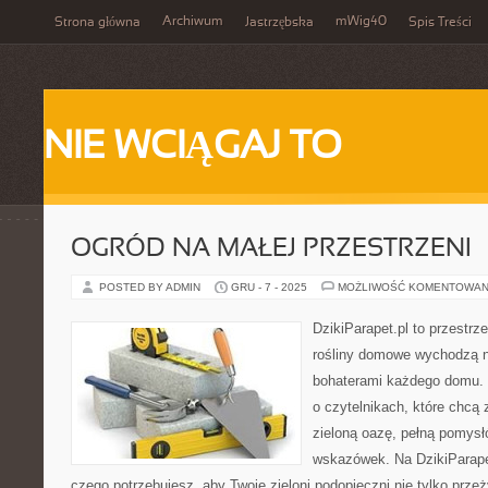
Archiwum
mWig40
Strona główna
Jastrzębska
Spis Treści
NIE WCIĄGAJ TO
OGRÓD NA MAŁEJ PRZESTRZENI
POSTED BY ADMIN
GRU - 7 - 2025
MOŻLIWOŚĆ KOMENTOWAN
DzikiParapet.pl to przestrz
rośliny domowe wychodzą na
bohaterami każdego domu. 
o czytelnikach, które chcą
zieloną oazę, pełną pomysł
wskazówek. Na DzikiParape
czego potrzebujesz, aby Twoje zieloni podopieczni nie tylko przeż