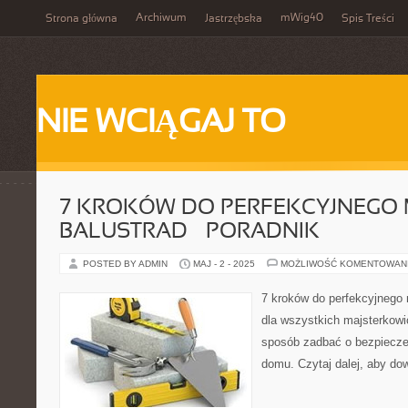
Archiwum
mWig40
Strona główna
Jastrzębska
Spis Treści
NIE WCIĄGAJ TO
7 KROKÓW DO PERFEKCYJNEGO
BALUSTRAD – PORADNIK
POSTED BY ADMIN
MAJ - 2 - 2025
MOŻLIWOŚĆ KOMENTOWAN
7 kroków do perfekcyjnego 
dla wszystkich majsterkowi
sposób zadbać o bezpiecze
domu. Czytaj dalej, aby dow