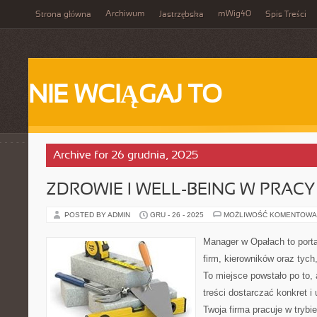
Archiwum
mWig40
Strona główna
Jastrzębska
Spis Treści
NIE WCIĄGAJ TO
Archive for 26 grudnia, 2025
ZDROWIE I WELL-BEING W PRACY
POSTED BY ADMIN
GRU - 26 - 2025
MOŻLIWOŚĆ KOMENTOWA
Manager w Opałach to portal
firm, kierowników oraz tych
To miejsce powstało po to,
treści dostarczać konkret i
Twoja firma pracuje w trybi