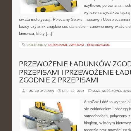
użytkowe, porównania modeli
wyliczenia wydatków łączą
świata motoryzacji. Polecamy Serwis i naprawy i Ubezpieczenia i
każdy czytelnik znajdzie coś dla siebie – zarówno nowy właściciel a
kierowca, który […]
CATEGORIES:
ZARZĄDZANIE ZWROTAMI I REKLAMACJAMI
PRZEWOŻENIE ŁADUNKÓW ZGOD
PRZEPISAMI I PRZEWOŻENIE Ł
ZGODNIE Z PRZEPISAMI
POSTED BY ADMIN
GRU - 10 - 2025
MOŻLIWOŚĆ KOMENTOWA
AutoGaz Łódź to wyspecjal
się zakładaniem i obsługą i
samochodach, połączony z 
blogiem, w którym kierowcy
recenzje oraz nowości ze ś