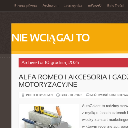
Archiwum
mWig40
Strona główna
Jastrzębska
Spis Treści
NIE WCIĄGAJ TO
Archive for 10 grudnia, 2025
ALFA ROMEO I AKCESORIA I GAD
MOTORYZACYJNE
POSTED BY ADMIN
GRU - 10 - 2025
MOŻLIWOŚĆ KOMENTOWA
AutoGalant to rodzimy serw
z myślą o fanach czterech k
wiedzy zamiast marketingo
w którym recenzje aut, por