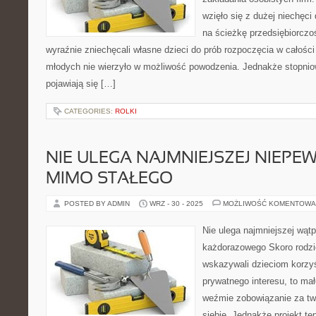
wzięło się z dużej niechęci 
na ścieżkę przedsiębiorczoś
wyraźnie zniechęcali własne dzieci do prób rozpoczęcia w całości
młodych nie wierzyło w możliwość powodzenia. Jednakże stopniow
pojawiają się […]
CATEGORIES:
ROLKI
NIE ULEGA NAJMNIEJSZEJ NIEPEW
MIMO STAŁEGO
POSTED BY ADMIN
WRZ - 30 - 2025
MOŻLIWOŚĆ KOMENTOWA
Nie ulega najmniejszej wąt
każdorazowego Skoro rodzic
wskazywali dzieciom korzyś
prywatnego interesu, to mał
weźmie zobowiązanie za two
siebie. Jednakże projekt te