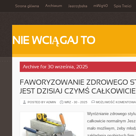
Archiwum
mWig40
Strona główna
Jastrzębska
Spis Treści
NIE WCIĄGAJ TO
Archive for 30 września, 2025
FAWORYZOWANIE ZDROWEGO ST
JEST DZISIAJ CZYMŚ CAŁKOWIC
POSTED BY ADMIN
WRZ - 30 - 2025
MOŻLIWOŚĆ KOMENTOWA
Wyróżnianie zdrowego stylu
całkowicie normalnym Jesz
mało możliwym, żeby młodzi 
zakładania osobistych firm