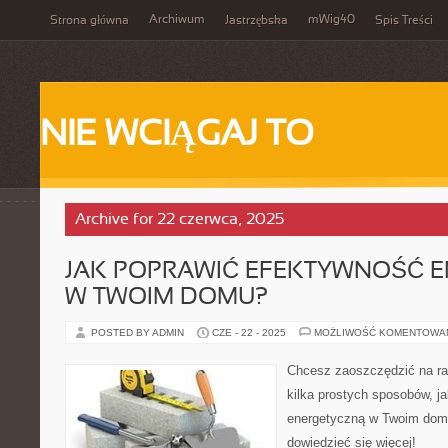
Archiwum
mWig40
Strona główna
Jastrzębska
Spis Treści
NIE WCIĄGAJ TO
Archive for 22 czerwca, 2025
JAK POPRAWIĆ EFEKTYWNOŚĆ 
W TWOIM DOMU?
POSTED BY ADMIN
CZE - 22 - 2025
MOŻLIWOŚĆ KOMENTOWA
Chcesz zaoszczędzić na ra
kilka prostych sposobów, j
energetyczną w Twoim domu
dowiedzieć się więcej!